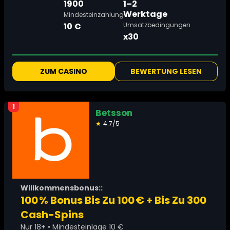
1900
1–2
Werktage
Mindesteinzahlung
10 €
Umsatzbedingungen
x30
ZUM CASINO
BEWERTUNG LESEN
1
Betsson
★
4.7/5
Willkommensbonus::
100 % Bonus Bis Zu 100 € + Bis Zu 300
Cash-Spins
Nur 18+ • Mindesteinlage 10 €