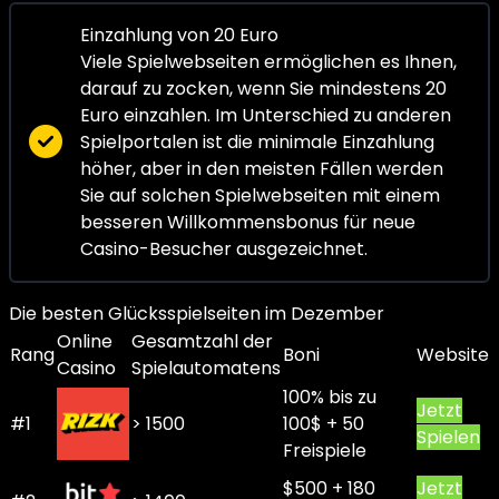
Einzahlung von 20 Euro
Viele Spielwebseiten ermöglichen es Ihnen,
darauf zu zocken, wenn Sie mindestens 20
Euro einzahlen. Im Unterschied zu anderen
Spielportalen ist die minimale Einzahlung
höher, aber in den meisten Fällen werden
Sie auf solchen Spielwebseiten mit einem
besseren Willkommensbonus für neue
Casino-Besucher ausgezeichnet.
Die besten Glücksspielseiten im Dezember
Online
Gesamtzahl der
Rang
Boni
Website
Casino
Spielautomatens
100% bis zu
Jetzt
#1
> 1500
100$ + 50
Spielen
Freispiele
$500 + 180
Jetzt