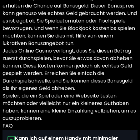
erhalten die Chance auf Bonusgeld. Dieser Bonuspreis
kann genauso wie echtes Geld gebraucht werden. Und
es ist egal, ob Sie Spielautomaten oder Tischspiele
bevorzugen. Und wenn Sie Blackjack kostenlos spielen
möchten, können Sie dies mit Hilfe von einem
lukrativen Bonusangebot tun.
Jedes Online Casino verlangt, dass Sie diesen Betrag
zuerst durchspielen, bevor Sie etwas davon abheben
können. Diese Kosten können jedoch als echtes Geld
gespielt werden. Erreichen Sie einfach die
Durchspielschwelle, und Sie können dieses Bonusgeld
als Ihr eigenes Geld abheben.
Spieler, die ein Spiel oder eine Webseite testen
möchten oder vielleicht nur ein kleineres Guthaben
haben, können eine kleine Einzahlung vollziehen, um es
auszuprobieren.
FAQ
Kann ich auf einem Handy mit minimaler
+