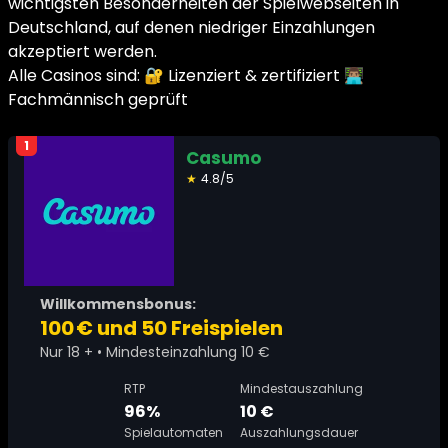
wichtigsten Besonderheiten der Spielwebseiten in
Deutschland, auf denen niedriger Einzahlungen
akzeptiert werden.
Alle Casinos sind: 🔐 Lizenziert & zertifiziert 👨🏽‍💻
Fachmännisch geprüft
1
Casumo
★
4.8/5
Willkommensbonus:
100 € und 50 Freispielen
Nur 18 + • Mindesteinzahlung 10 €
RTP
Mindestauszahlung
96%
10 €
Spielautomaten
Auszahlungsdauer