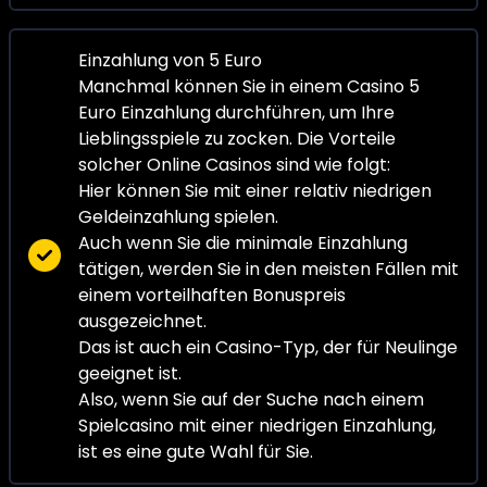
Einzahlung von 5 Euro
Manchmal können Sie in einem Casino 5
Euro Einzahlung durchführen, um Ihre
Lieblingsspiele zu zocken. Die Vorteile
solcher Online Casinos sind wie folgt:
Hier können Sie mit einer relativ niedrigen
Geldeinzahlung spielen.
Auch wenn Sie die minimale Einzahlung
tätigen, werden Sie in den meisten Fällen mit
einem vorteilhaften Bonuspreis
ausgezeichnet.
Das ist auch ein Casino-Typ, der für Neulinge
geeignet ist.
Also, wenn Sie auf der Suche nach einem
Spielcasino mit einer niedrigen Einzahlung,
ist es eine gute Wahl für Sie.