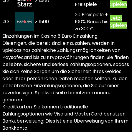
#2
> 1400
Freispiele
Spielen
20 Freispiele +
Jetzt
#3
> 1500
100% Bonus bis
Spielen
zu 300€
Einzahlungen im Casino 5 Euro Einzahlung
Diejenigen, die bereit sind, einzuzahlen, werden in
Spielcasinos zahlreiche Zahlungsmöglichkeiten von
Paysafecard bis zu Kryptowährungen finden. Sie finden
beliebte, sichere und seriöse Zahlungsoptionen, sodass
Sie sich keine Sorgen um die Sicherheit Ihres Geldes
oder Ihrer persönlichen Daten machen sollten. Zu den
beliebtesten Einzahlungsoptionen, die Sie auf einer
zuverlässigen Spielwebseite benutzen können,
gehören:
Kreditkarten: Sie können traditionelle
Zahlungsoptionen wie Visa und MasterCard benutzen.
Banküberweisung: Dies ist eine Überweisung von Ihrem
Bankkonto.