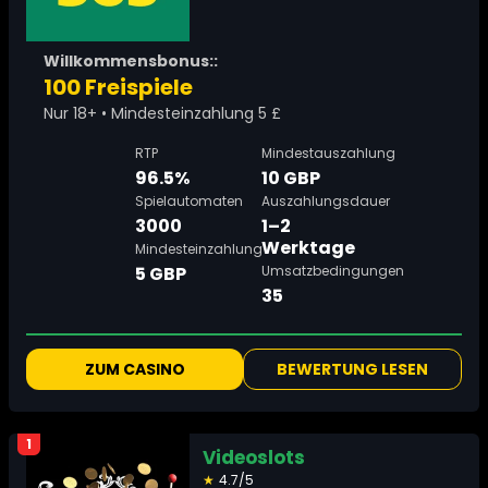
Willkommensbonus::
100 Freispiele
Nur 18+ • Mindesteinzahlung 5 £
RTP
Mindestauszahlung
96.5%
10 GBP
Spielautomaten
Auszahlungsdauer
3000
1–2
Werktage
Mindesteinzahlung
5 GBP
Umsatzbedingungen
35
ZUM CASINO
BEWERTUNG LESEN
1
Videoslots
★
4.7/5