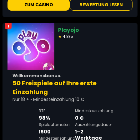
ZUM CASINO
BEWERTUNG LESEN
1
Playojo
★
4.8/5
Willkommensbonus:
50 Freispiele auf Ihre erste
Einzahlung
Nur 18 + • Mindesteinzahlung 10 €
RTP
Mindestauszahlung
98%
0 €
Spielautomaten
Auszahlungsdauer
1500
1–2
Werktage
Mindesteinzahlung