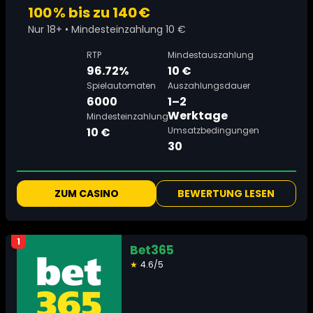
100 % bis zu 140 €
Nur 18+ • Mindesteinzahlung 10 €
RTP
Mindestauszahlung
96.72%
10 €
Spielautomaten
Auszahlungsdauer
6000
1–2
Werktage
Mindesteinzahlung
10 €
Umsatzbedingungen
30
ZUM CASINO
BEWERTUNG LESEN
1
Bet365
★
4.6/5