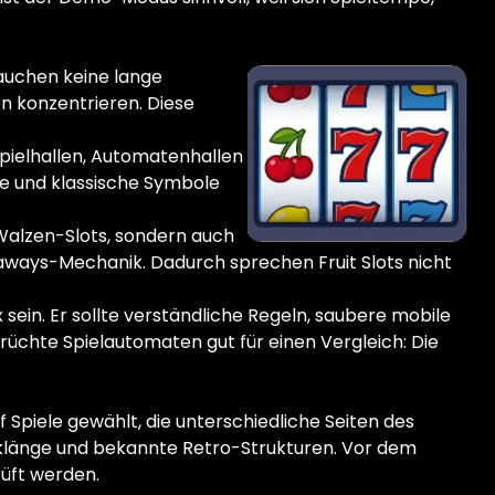
brauchen keine lange
en konzentrieren. Diese
pielhallen, Automatenhallen
ke und klassische Symbole
-Walzen-Slots, sondern auch
gaways-Mechanik. Dadurch sprechen Fruit Slots nicht
sein. Er sollte verständliche Regeln, saubere mobile
üchte Spielautomaten gut für einen Vergleich: Die
 Spiele gewählt, die unterschiedliche Seiten des
klänge und bekannte Retro-Strukturen. Vor dem
rüft werden.