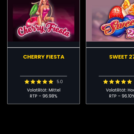
CHERRY FIESTA
SWEET 2
5.0
Volatilität: Mittel
Volatilität: H
RTP – 96.98%
RTP – 96.10