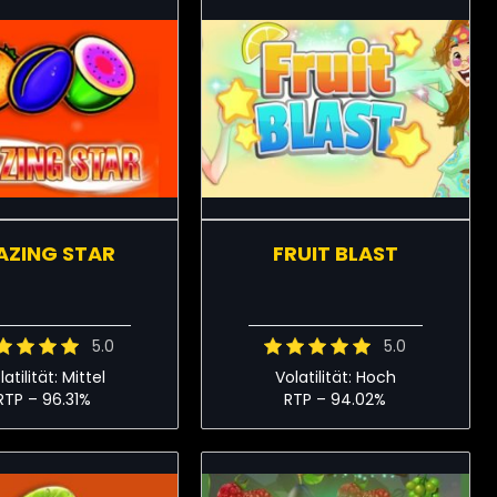
AZING STAR
FRUIT BLAST
5.0
5.0
latilität: Mittel
Volatilität: Hoch
RTP – 96.31%
RTP – 94.02%