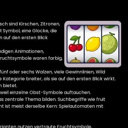
ch sind Kirschen, Zitronen,
Symbol, eine Glocke, die
n auf den ersten Blick
ndigen Animationen,
Fruchtsymbole waren farbig,
nf oder sechs Walzen, viele Gewinnlinien, Wild
Kategorie breiter, als sie auf den ersten Blick wirkt.
 bietet.
ur weil einzelne Obst-Symbole auftauchen.
 zentrale Thema bilden. Suchbegriffe wie fruit
int ist meist derselbe Kern: Spielautomaten mit
Varianten nutzen vertraute Fruchtsymbole,