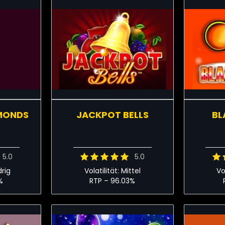
AMONDS
JACKPOT BELLS
BL
5.0
5.0
drig
Volatilität: Mittel
Vo
%
RTP – 96.03%