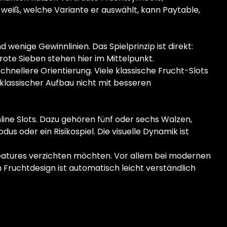
 weiß, welche Variante er auswählt, kann Paytable,
d wenige Gewinnlinien. Das Spielprinzip ist direkt:
rote Sieben stehen hier im Mittelpunkt.
schnellere Orientierung. Viele klassische Frucht-Slots
 klassischer Aufbau nicht mit besseren
ine Slots. Dazu gehören fünf oder sechs Walzen,
dus oder ein Risikospiel. Die visuelle Dynamik ist
-Features verzichten möchten. Vor allem bei modernen
em Fruchtdesign ist automatisch leicht verständlich