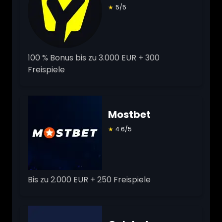
★
5/5
100 % Bonus bis zu 3.000 EUR + 300
Freispiele
Mostbet
★
4.6/5
Bis zu 2.000 EUR + 250 Freispiele