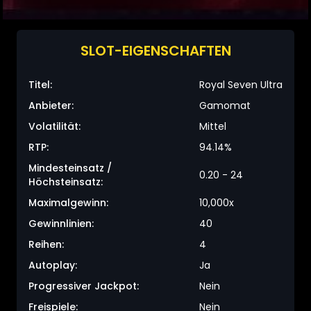
SLOT-EIGENSCHAFTEN
Titel:
Royal Seven Ultra
Anbieter:
Gamomat
Volatilität:
Mittel
RTP:
94.14%
Mindesteinsatz /
0.20 - 24
Höchsteinsatz:
Maximalgewinn:
10,000x
Gewinnlinien:
40
Reihen:
4
Autoplay:
Ja
Progressiver Jackpot:
Nein
Freispiele:
Nein