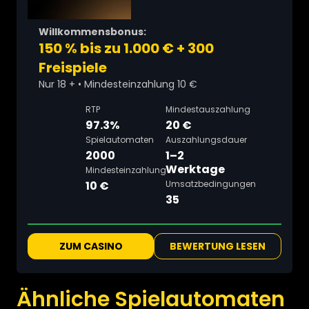
Willkommensbonus:
150 % bis zu 1.000 € + 300
Freispiele
Nur 18 + • Mindesteinzahlung 10 €
RTP
Mindestauszahlung
97.3%
20 €
Spielautomaten
Auszahlungsdauer
2000
1–2
Werktage
Mindesteinzahlung
10 €
Umsatzbedingungen
35
ZUM CASINO
BEWERTUNG LESEN
Ähnliche Spielautomaten