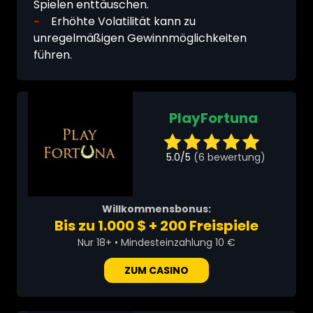
Spielen enttäuschen.
Erhöhte Volatilität kann zu
unregelmäßigen Gewinnmöglichkeiten
führen.
PlayFortuna
5.0/5
(6 bewertung)
Willkommensbonus:
Bis zu 1.000 $ + 200 Freispiele
Nur 18+ • Mindesteinzahlung 10 €
ZUM CASINO