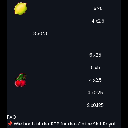
5 x5
4 x2.5
3 x0.25
6 x25
5 x5
4 x2.5
3 x0.25
2 x0.125
FAQ
📌 Wie hoch ist der RTP für den Online Slot Royal