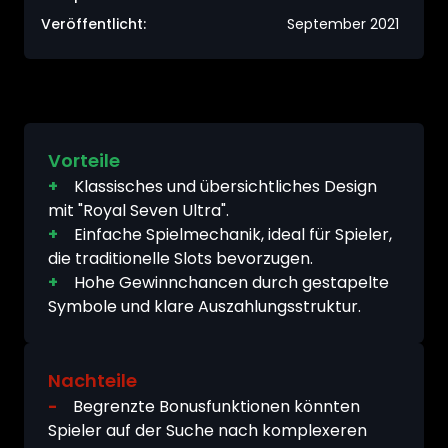
Veröffentlicht:
September 2021
Vorteile
Klassisches und übersichtliches Design
mit "Royal Seven Ultra".
Einfache Spielmechanik, ideal für Spieler,
die traditionelle Slots bevorzugen.
Hohe Gewinnchancen durch gestapelte
Symbole und klare Auszahlungsstruktur.
Nachteile
Begrenzte Bonusfunktionen könnten
Spieler auf der Suche nach komplexeren