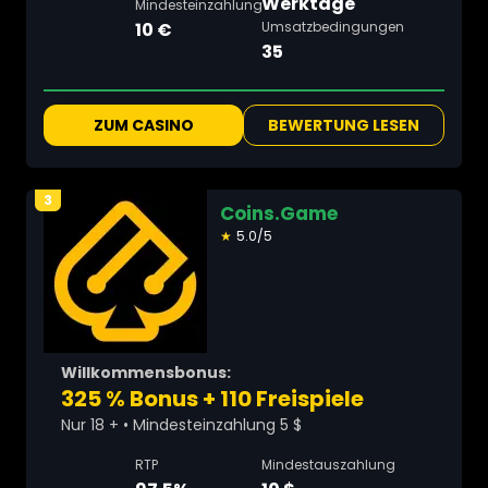
Werktage
Mindesteinzahlung
10 €
Umsatzbedingungen
35
ZUM CASINO
BEWERTUNG LESEN
3
Coins.Game
★
5.0/5
Willkommensbonus:
325 % Bonus + 110 Freispiele
Nur 18 + • Mindesteinzahlung 5 $
RTP
Mindestauszahlung