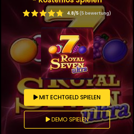
4.8/5
(5 bewertung)
MIT ECHTGELD SPIELEN
DEMO SPIELEN