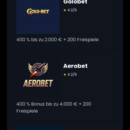
Golobet
★
4.2/5
400 % bis zu 2.000 € + 200 Freispiele
Aerobet
★
4.2/5
400 % Bonus bis zu 4.000 € + 200
Freispiele