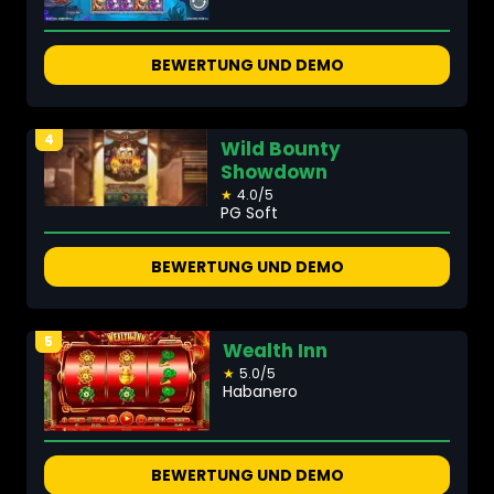
BEWERTUNG UND DEMO
4
Wild Bounty
Showdown
★
4.0/5
PG Soft
BEWERTUNG UND DEMO
5
Wealth Inn
★
5.0/5
Habanero
BEWERTUNG UND DEMO