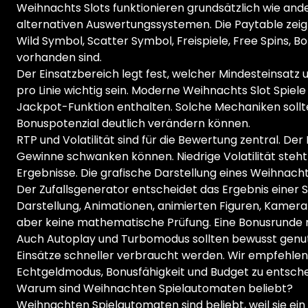
Weihnachts Slots funktionieren grundsätzlich wie an
alternativen Auswertungssystemen. Die Paytable zei
Wild Symbol, Scatter Symbol, Freispiele, Free Spins, 
vorhanden sind.
Der Einsatzbereich legt fest, welcher Mindesteinsatz u
pro Linie wichtig sein. Moderne Weihnachts Slot Spi
Jackpot-Funktion enthalten. Solche Mechaniken sollten
Bonuspotenzial deutlich verändern können.
RTP und Volatilität sind für die Bewertung zentral. De
Gewinne schwanken können. Niedrige Volatilität steht 
Ergebnisse. Die grafische Darstellung eines Weihnach
Der Zufallsgenerator entscheidet das Ergebnis einer Sp
Darstellung, Animationen, animierten Figuren, Kamerap
aber keine mathematische Prüfung. Eine Bonusrunde mi
Auch Autoplay und Turbomodus sollten bewusst genutzt
Einsätze schneller verbraucht werden. Wir empfehlen
Echtgeldmodus, Bonusfähigkeit und Budget zu entsche
Warum sind Weihnachten Spielautomaten beliebt?
Weihnachten Spielautomaten sind beliebt, weil sie ei