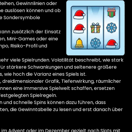
 Reihen, Gewinnlinien oder
ne auslösen können und ob
dere Sondersymbole
kann zusätzlich der Einsatz
en, Mini-Games oder eine
po, Risiko-Profil und
hr viele Spielrunden. Volatilität beschreibt, wie stark
er für stärkere Schwankungen und seltenere größere
ie hoch die Varianz eines Spiels ist.
, dreidimensionaler Grafik, Tiefenwirkung, räumlicher
können eine immersive Spielwelt schaffen, ersetzen
estgelegten Spielregeln.
n und schnelle Spins können dazu führen, dass
en, die Gewinntabelle zu lesen und erst danach über
n im Advent oder im Dezember gezielt nach Slots mit