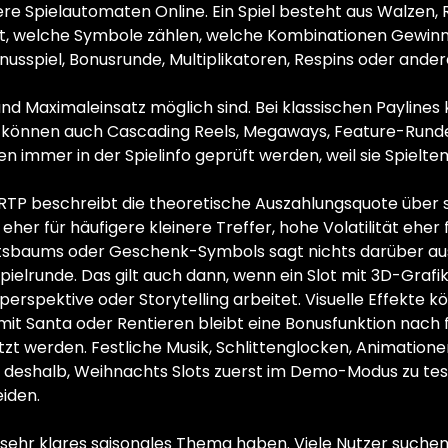
dere
Spielautomaten Online
. Ein Spiel besteht aus Walzen,
gt, welche Symbole zählen, welche Kombinationen Gewin
Bonusspiel, Bonusrunde, Multiplikatoren, Respins oder an
nd Maximaleinsatz möglich sind. Bei klassischen Paylines 
ele können auch Cascading Reels, Megaways, Feature-Rund
 immer in der Spielinfo geprüft werden, weil sie Spieltem
r RTP beschreibt die theoretische Auszahlungsquote über se
eher für häufigere kleinere Treffer, hohe Volatilität eh
tsbaums oder Geschenk-Symbols sagt nichts darüber aus, w
ielrunde. Das gilt auch dann, wenn ein Slot mit 3D-Grafik
erspektive oder Storytelling arbeitet. Visuelle Effekte 
t Santa oder Rentieren bleibt eine Bonusfunktion nach f
 werden. Festliche Musik, Schlittenglocken, Animatione
 deshalb, Weihnachts Slots zuerst im Demo-Modus zu test
iden.
n sehr klares saisonales Thema haben. Viele Nutzer suche