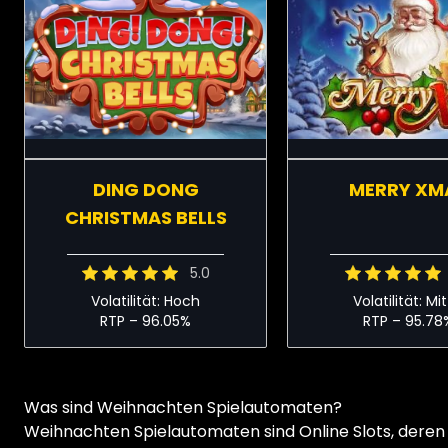
DING DONG
MERRY XM
CHRISTMAS BELLS
5.0
Volatilität: Hoch
Volatilität: Mit
RTP – 96.05%
RTP – 95.78
Was sind Weihnachten Spielautomaten?
Weihnachten Spielautomaten sind Online Slots, deren