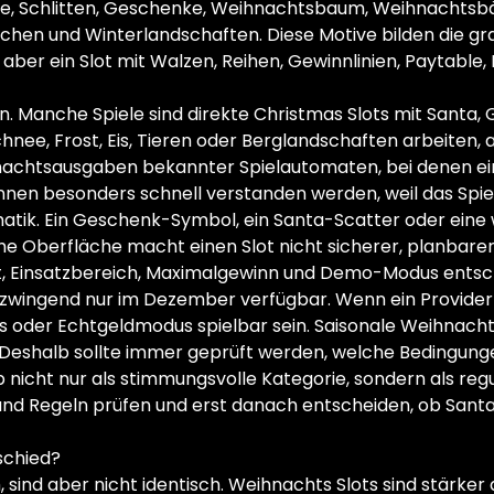
re, Schlitten, Geschenke, Weihnachtsbaum, Weihnachtsb
zchen und Winterlandschaften. Diese Motive bilden die gr
 aber ein Slot mit Walzen, Reihen, Gewinnlinien, Paytable,
. Manche Spiele sind direkte Christmas Slots mit Santa,
hnee, Frost, Eis, Tieren oder Berglandschaften arbeiten, 
achtsausgaben bekannter Spielautomaten, bei denen ei
önnen besonders schnell verstanden werden, weil das Spiel
tik. Ein Geschenk-Symbol, ein Santa-Scatter oder eine 
iche Oberfläche macht einen Slot nicht sicherer, planbare
eit, Einsatzbereich, Maximalgewinn und Demo-Modus entsc
wingend nur im Dezember verfügbar. Wenn ein Provider un
oder Echtgeldmodus spielbar sein. Saisonale Weihnacht
. Deshalb sollte immer geprüft werden, welche Bedingung
icht nur als stimmungsvolle Kategorie, sondern als regu
te und Regeln prüfen und erst danach entscheiden, ob Sa
schied?
 sind aber nicht identisch. Weihnachts Slots sind stärke