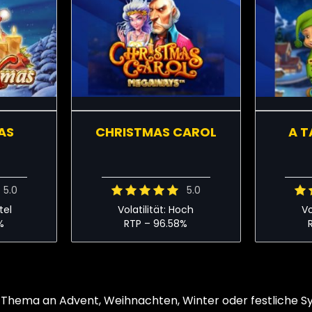
AS
CHRISTMAS CAROL
A T
5.0
5.0
tel
Volatilität: Hoch
Vo
%
RTP – 96.58%
 Thema an Advent, Weihnachten, Winter oder festliche S