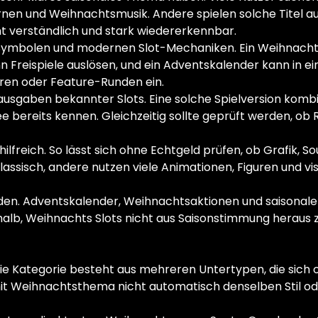
n und Weihnachtsmusik. Andere spielen solche Titel auch
cht verständlich und stark wiedererkennbar.
n Symbolen und modernen Slot-Mechaniken. Ein Weihnach
n Freispiele auslösen, und ein Adventskalender kann in 
toren oder Feature-Runden ein.
usgaben bekannter Slots. Eine solche Spielversion kombi
dee bereits kennen. Gleichzeitig sollte geprüft werden, ob
lfreich. So lässt sich ohne Echtgeld prüfen, ob Grafik,
sisch, andere nutzen viele Animationen, Figuren und visu
den. Adventskalender, Weihnachtsaktionen und saisonale 
alb, Weihnachts Slots nicht aus Saisonstimmung heraus z
. Die Kategorie besteht aus mehreren Untertypen, die sic
ot mit Weihnachtsthema nicht automatisch denselben Stil od