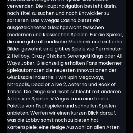
verwenden. Die Hauptnavigation besteht darin,
nach Titel zu suchen und nach Entwickler zu
sortieren. Das V.Vegas Casino bietet ein
ausgezeichnetes Gleichgewicht zwischen
modernen und klassischen Spielen. Für die Spieler,
die eine gute altmodische Mechanik und einfache
Bilder gewohnt sind, gibt es Spiele wie Terminator
2, Hellboy, Crazy Chicken, Serengeti Kings oder All
Ways Joker. Gleichzeitig erhalten Fans moderner
Spielautomaten die neuesten Innovationen der
Glücksspielindustrie: Twin Spin Megaways,
Nitropolis, Dead or Alive 2, Aeterna und Book of
Tribes. Die Dinge sind nicht schlecht mit anderen
Arten von Spielen. V.Vegas kann eine breite
Palette von Tischspielen und schnellen Spielen
anbieten. Werfen wir einen kurzen Blick darauf,
was die Lobby sonst noch zu bieten hat:
Kartenspiele: eine riesige Auswahl an allen Arten