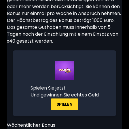
oder mehr werden berücksichtigt. Sie können den
Bonus nur einmal pro Woche in Anspruch nehmen.
Der Höchstbetrag des Bonus beträgt 1000 Euro.
Das gesamte Guthaben muss innerhalb von 5
Tagen nach der Einzahlung mit einem Einsatz von
x40 gesetzt werden.
Spielen Sie jetzt
Und gewinnen Sie echtes Geld
SPIELEN
Wöchentlicher Bonus