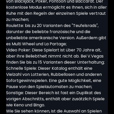
von Blackjack, Poker, Pontoon und Baccarat. Der
kostenlose Modus ermöglicht es Ihnen, sich in aller
Ruhe mit den Regeln der einzelnen Spiele vertraut
zu machen;
Roulette: bis zu 20 Varianten des "Teufelsrads",
darunter die beliebte französische und die
unbeliebte amerikanische Version. Außerdem gibt
es Multi Wheel und La Partage;
Video Poker: Diese Spielart ist über 70 Jahre alt,
aber ihre Beliebtheit nimmt nicht ab. Bei V.Vegas
finden Sie bis zu 15 Varianten dieser Unterhaltung;
Schnelle Spiele: Dieser Katalog enthält eine
Vielzahl von Lotterien, Rubbellosen und anderen
Sofortgewinnspielen. Eine gute Möglichkeit, eine
Pause von den Spielautomaten zu machen;
Sonstige: Dieser Bereich ist fast ein Duplikat des
vorigen Abschnitts, enthält aber zusätzlich Spiele
wie Keno und Bingo.
Wie Sie sehen können, ist die Auswahl an Spielen