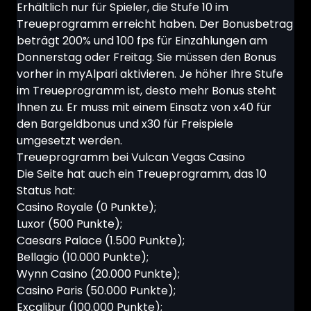
Erhältlich nur für Spieler, die Stufe 10 im
Treueprogramm erreicht haben. Der Bonusbetrag
beträgt 200% und 100 fps für Einzahlungen am
Donnerstag oder Freitag. Sie müssen den Bonus
vorher in myAlpari aktivieren. Je höher Ihre Stufe
im Treueprogramm ist, desto mehr Bonus steht
Ihnen zu. Er muss mit einem Einsatz von x40 für
den Bargeldbonus und x30 für Freispiele
umgesetzt werden.
Treueprogramm bei Vulcan Vegas Casino
Die Seite hat auch ein Treueprogramm, das 10
Status hat:
Casino Royale (0 Punkte);
Luxor (500 Punkte);
Caesars Palace (1.500 Punkte);
Bellagio (10.000 Punkte);
Wynn Casino (20.000 Punkte);
Casino Paris (50.000 Punkte);
Excalibur (100.000 Punkte);