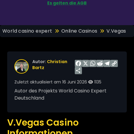
Es gelten die AGB
World casino expert
Online Casinos
V.Vegas
Autor:
Christian
Bartz
Facebook
X
WhatsApp
Reddit
Telegram
Copy
Share
Link
Zuletzt aktualisiert am 16 Juni 2026
1135
Autor des Projekts World Casino Expert
Deutschland
V.Vegas Casino
Informationen