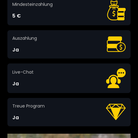
Mindesteinzahlung
5 €
Auszahlung
Ja
Live-Chat
Ja
Treue Program
Ja