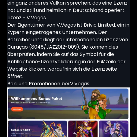
ein ganz anderes Vulkan sprechen, das eine Lizenz
hat und still und heimlich in Deutschland operiert.
Lizenz - V.Vegas
Der Eigentümer von V.Vegas ist Brivio Limited, ein in
Zypern eingetragenes Unternehmen. Der
Betreiber unterliegt der internationalen Lizenz von
Curaçao (8048/JAZ2012-009). Sie können dies
überprüfen, indem Sie auf das Symbol für die
Antillephone-Lizenzvalidierung in der Fußzeile der
Website klicken, woraufhin sich die Lizenzseite
öffnet.
Boni und Promotionen bei V.Vegas