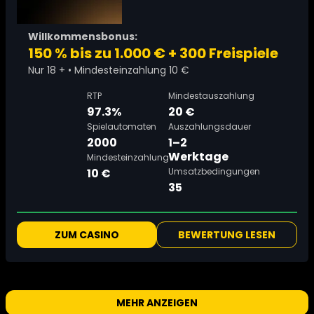
Willkommensbonus:
150 % bis zu 1.000 € + 300 Freispiele
Nur 18 + • Mindesteinzahlung 10 €
RTP
Mindestauszahlung
97.3%
20 €
Spielautomaten
Auszahlungsdauer
2000
1–2
Werktage
Mindesteinzahlung
10 €
Umsatzbedingungen
35
ZUM CASINO
BEWERTUNG LESEN
MEHR ANZEIGEN