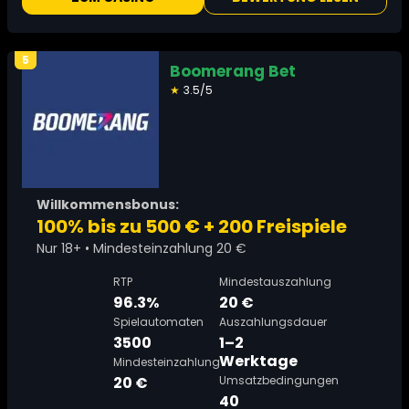
5
Boomerang Bet
★
3.5/5
Willkommensbonus:
100% bis zu 500 € + 200 Freispiele
Nur 18+ • Mindesteinzahlung 20 €
RTP
Mindestauszahlung
96.3%
20 €
Spielautomaten
Auszahlungsdauer
3500
1–2
Werktage
Mindesteinzahlung
20 €
Umsatzbedingungen
40