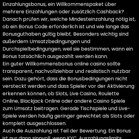
Einzahlungsbonus, ein Willkommenspaket über
mehrere Einzahlungen oder zusätzlich Cashback?
Danach prüfen wir, welche Mindesteinzahlung nötig ist,
ob ein Bonus Code erforderlich ist und wie lange das
Bonusguthaben gültig bleibt. Besonders wichtig sind
außerdem Umsatzbedingungen und
Durchspielbedingungen, weil sie bestimmen, wann ein
Bonus tatsächlich ausgezahlt werden kann.
Ein guter Willkommensbonus online casino sollte
transparent, nachvollziehbar und realistisch nutzbar
sein. Dazu gehört, dass die Bonusbedingungen nicht
versteckt werden und dass Spieler vor der Aktivierung
erkennen können, ob Slots,
Live Casino
,
Roulette
Online
,
Blackjack Online
oder andere Casino Spiele
zum Umsatz beitragen. Gerade Tischspiele und Live-
Spiele werden häufig geringer gewichtet als Slots oder
komplett ausgeschlossen.
Auch die Auszahlung ist Teil der Bewertung. Ein Bonus
ist nur dann sinnvoll, wenn KYC, Auszahlungslimits,