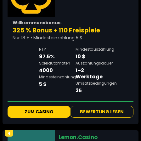
Willkommensbonus:
325 % Bonus + 110 Freispiele
Nur 18 + • Mindesteinzahlung 5 $
RTP
Mindestauszahlung
97.5%
10 $
Spielautomaten
Auszahlungsdauer
4000
1–2
Werktage
Mindesteinzahlung
5 $
Umsatzbedingungen
35
ZUM CASINO
BEWERTUNG LESEN
4
Lemon.Casino