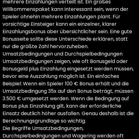
mehrere Einzahlungen verteilt ist. Ein großes
Willkommenspaket kann interessant sein, wenn der
Spieler ohnehin mehrere Einzahlungen plant. Für
vorsichtige Einsteiger kann ein einzelner, klarer
Einzahlungsbonus aber übersichtlicher sein. Eine gute
Bonusseite sollte diese Unterschiede erklären, statt
nur die größte Zahl hervorzuheben.
Umsatzbedingungen und Durchspielbedingungen
Umsatzbedingungen zeigen, wie oft Bonusgeld oder
Bonusgeld plus Einzahlung eingesetzt werden müssen,
bevor eine Auszahlung möglich ist. Ein einfaches
Beispiel: Wenn ein Spieler 100 € Bonus erhält und die
Umsatzbedingung 35x auf den Bonus beträgt, müssen
3.500 € umgesetzt werden. Wenn die Bedingung auf
Bonus plus Einzahlung gilt, kann der erforderliche
Einsatz deutlich höher ausfallen. Genau deshalb ist die
Berechnungsgrundlage so wichtig.
Die Begriffe Umsatzbedingungen,
Durchspielbedingungen und Wagering werden oft