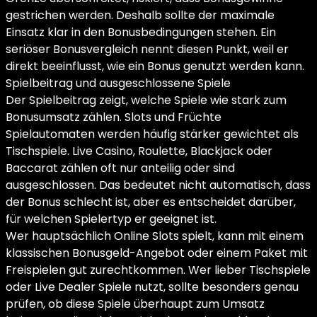
gestrichen werden. Deshalb sollte der maximale
Einsatz klar in den Bonusbedingungen stehen. Ein
seriöser Bonusvergleich nennt diesen Punkt, weil er
direkt beeinflusst, wie ein Bonus genutzt werden kann.
Spielbeitrag und ausgeschlossene Spiele
Der Spielbeitrag zeigt, welche Spiele wie stark zum
Bonusumsatz zählen. Slots und
Früchte
Spielautomaten
werden häufig stärker gewichtet als
Tischspiele. Live Casino, Roulette, Blackjack oder
Baccarat zählen oft nur anteilig oder sind
ausgeschlossen. Das bedeutet nicht automatisch, dass
der Bonus schlecht ist, aber es entscheidet darüber,
für welchen Spielertyp er geeignet ist.
Wer hauptsächlich Online Slots spielt, kann mit einem
klassischen Bonusgeld-Angebot oder einem Paket mit
Freispielen gut zurechtkommen. Wer lieber Tischspiele
oder Live Dealer Spiele nutzt, sollte besonders genau
prüfen, ob diese Spiele überhaupt zum Umsatz