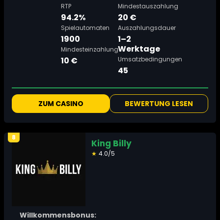
RTP
Mindestauszahlung
94.2%
20 €
Spielautomaten
Auszahlungsdauer
1900
1–2
Werktage
Mindesteinzahlung
10 €
Umsatzbedingungen
45
ZUM CASINO
BEWERTUNG LESEN
8
King Billy
★
4.0/5
Willkommensbonus: