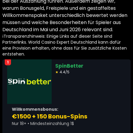
bei der Auszahlung führen. Außerdem zeigen wir,
warum Bonusgeld, Freispiele und ein gestaffeltes
Willkommenspaket unterschiedlich bewertet werden
müssen und welche Besonderheiten für Spieler aus
Deutschland im Mai und Juni 2026 relevant sind.
ℹ️Transparenzhinweis: Einige Links auf dieser Seite sind
Partnerlinks. World Casino Expert Deutschland kann dafür
eine Provision erhalten, ohne dass für Sie zusätzliche Kosten
entstehen.
1
SpinBetter
★
4.4/5
Willkommensbonus:
€1500 + 150 Bonus-Spins
Nur 18+ • Mindesteinzahlung 1$