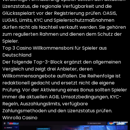
Lizenzstatus, die regionale Verfügbarkeit und die
Glücksspielart vor der Registrierung prüfen. OASIS,
LUGAS, Limits, KYC und Spielerschutzmaßnahmen
dürfen nicht als Nachteil verkauft werden. Sie gehören
zum regulierten Rahmen und dienen dem Schutz der
Spieler.
Top 3 Casino Willkommensboni für Spieler aus
Deutschland
Der folgende Top-3-Block ergänzt den allgemeinen
Vergleich und zeigt drei Anbieter, deren
Willkommensangebote auffallen. Die Reihenfolge ist
redaktionell gedacht und ersetzt nicht die eigene
Prüfung. Vor der Aktivierung eines Bonus sollten Spieler
immer die aktuellen AGB, Umsatzbedingungen, KYC-
Regeln, Auszahlungslimits, verfügbare
Zahlungsmethoden und den Lizenzstatus prüfen.
Winrolla Casino