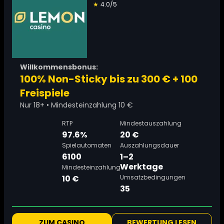
★
4.0/5
Willkommensbonus:
100% Non-Sticky bis zu 300 € + 100
Freispiele
Nur 18+ • Mindesteinzahlung 10 €
RTP
Mindestauszahlung
97.6%
20 €
Spielautomaten
Auszahlungsdauer
6100
1–2
Werktage
Mindesteinzahlung
10 €
Umsatzbedingungen
35
ZUM CASINO
BEWERTUNG LESEN