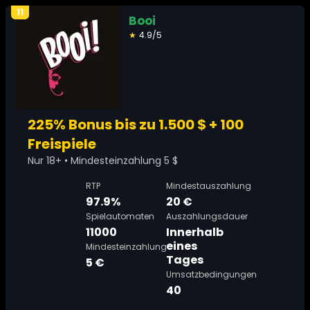
11
Booi
★
4.9/5
225% Bonus bis zu 1.500 $ + 100
Freispiele
Nur 18+ • Mindesteinzahlung 5 $
RTP
Mindestauszahlung
97.9%
20 €
Spielautomaten
Auszahlungsdauer
11000
Innerhalb
eines
Mindesteinzahlung
Tages
5 €
Umsatzbedingungen
40