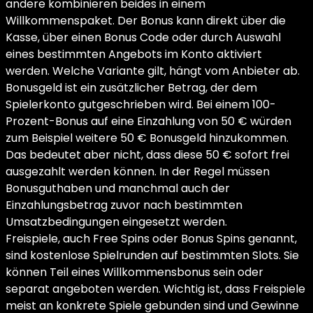
andere kombinieren beides in einem
Willkommenspaket. Der Bonus kann direkt über die
Kasse, über einen Bonus Code oder durch Auswahl
eines bestimmten Angebots im Konto aktiviert
werden. Welche Variante gilt, hängt vom Anbieter ab.
Bonusgeld ist ein zusätzlicher Betrag, der dem
Spielerkonto gutgeschrieben wird. Bei einem 100-
Prozent-Bonus auf eine Einzahlung von 50 € würden
zum Beispiel weitere 50 € Bonusgeld hinzukommen.
Das bedeutet aber nicht, dass diese 50 € sofort frei
ausgezahlt werden können. In der Regel müssen
Bonusguthaben und manchmal auch der
Einzahlungsbetrag zuvor nach bestimmten
Umsatzbedingungen eingesetzt werden.
Freispiele, auch Free Spins oder Bonus Spins genannt,
sind kostenlose Spielrunden auf bestimmten Slots. Sie
können Teil eines Willkommensbonus sein oder
separat angeboten werden. Wichtig ist, dass Freispiele
meist an konkrete Spiele gebunden sind und Gewinne