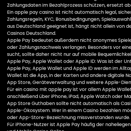
Zahlungsdaten im Bezahlprozess schützen, ersetzt abe
Ein apple pay casino ist nicht automatisch legal, sich
Zahlungsregeln, KYC, Bonusbedingungen, Spielauswahl 
aus Deutschland geeignet ist, hängt nicht allein von
Casinos Deutschland
.
Apple Pay bedeutet außerdem nicht anonymes Spielen
oder Zahlungsnachweis verlangen. Besonders vor einer 
sucht, sollte daher nicht nur auf mobile Bequemlichk
Apple Pay, Apple Wallet oder Apple ID: Was ist der Un
Apple Pay, Apple Wallet und Apple ID werden im Allta
Wallet ist die App, in der Karten und andere digitale
App Store, Geräteverwaltung und weitere Apple-Dien
Für ein casino mit apple pay ist vor allem Apple Walle
anschließend über iPhone, iPad, Apple Watch oder Mac
App Store Guthaben sollte nicht automatisch als Casin
Apple-Ökosystem. Wer in einem Casino bezahlen möcht
oder App-Store-Bezeichnung missverstanden wurde.
Für iPhone-Nutzer ist Apple Pay häufig der nahelieg