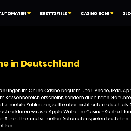
LAUTOMATEN
BRETTSPIELE
CASINO BONI
SLO
ne in Deutschland
Einzahlungen im Online Casino bequem über iPhone, iPad, 
 im Kassenbereich erscheint, sondern auch nach Gebühren
sch für mobile Zahlungen, sollte aber nicht automatisch 
Danach erklären wir, wie Apple Wallet im Casino-Kontext 
ine Spielothek und virtuellen Automatenspielen bestehen 
llten.