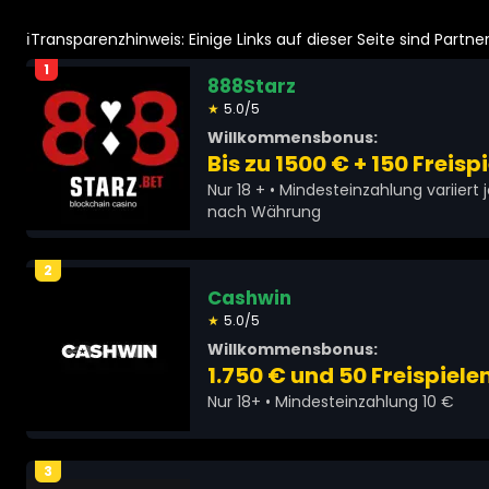
ℹ️Transparenzhinweis: Einige Links auf dieser Seite sind Part
1
888Starz
★
5.0/5
Willkommensbonus:
Bis zu 1500 € + 150 Freisp
Nur 18 + • Mindesteinzahlung variiert 
nach Währung
2
Cashwin
★
5.0/5
Willkommensbonus:
1.750 € und 50 Freispiele
Nur 18+ • Mindesteinzahlung 10 €
3