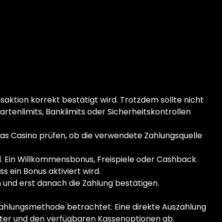
aktion korrekt bestätigt wird. Trotzdem sollte nicht
rtenlimits, Banklimits oder Sicherheitskontrollen
as Casino prüfen, ob die verwendete Zahlungsquelle
d. Ein Willkommensbonus, Freispiele oder Cashback
 ein Bonus aktiviert wird.
 und erst danach die Zahlung bestätigen.
nzahlungsmethode betrachtet. Eine direkte Auszahlung
eter und den verfügbaren Kassenoptionen ab.