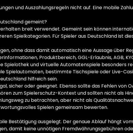
ungen und Auszahlungsregeln nicht auf. Eine mobile Zahlu
Deutschland gemeint?
erhalten breit verwendet. Gemeint sein können internatio
eren Spielkategorien. Für Spieler aus Deutschland ist di
eigen, ohne dass damit automatisch eine Aussage über R
terinformationen, Produktbereich, GGL-Erlaubnis, AGB, KYC
ine Spielothek und virtuelle Automatenspiele besonders r
ale Spielautomaten, bestimmte Tischspiele oder Live-Casi
Deutschland
hilfreich sein.
, sicher oder geeignet. Ebenso sollte das Fehlen von OASI
ören zum Spielerschutz-Kontext und sollten nicht als H
ungsweg zu betrachten, aber nicht als Qualitätsnachweis.
ntwortungsvolles Spielen gemeinsam bewerten.
obile Bestätigung ausgelegt. Der genaue Ablauf hängt vom
rfolgen, damit keine unnötigen Fremdwährungsgebühren o