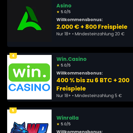
Asino
★
5.0/5
Willkommensbonus:
2.000 € + 800 Freispiele
Nur 18+ • Mindesteinzahlung 20 €
4
Win.Casino
★
5.0/5
Willkommensbonus:
400 % bis zu 6 BTC + 200
Freispiele
Nur 18+ • Mindesteinzahlung 5 €
5
Winrolla
★
5.0/5
Willkommensbonus: