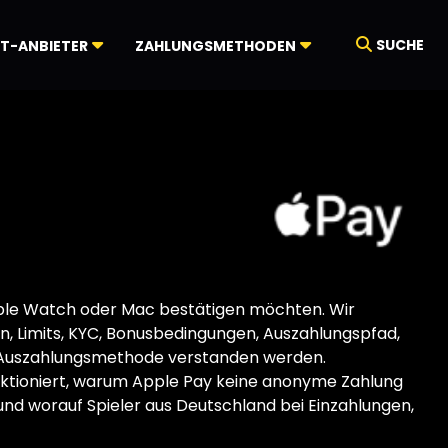
SUCHE
T-ANBIETER
ZAHLUNGSMETHODEN
Apple Watch oder Mac bestätigen möchten. Wir
, Limits, KYC, Bonusbedingungen, Auszahlungspfad,
als Auszahlungsmethode verstanden werden.
funktioniert, warum Apple Pay keine anonyme Zahlung
und worauf Spieler aus Deutschland bei Einzahlungen,