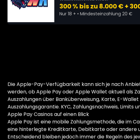
300 % bis zu 8.000 € + 30
Nur 18 + • Mindesteinzahlung 20 €
Die Apple-Pay-Verfügbarkeit kann sich je nach Anbiet
werden, ob Apple Pay oder Apple Wallet aktuell als Z
Auszahlungen über Banküberweisung, Karte, E-Wallet o
Auszahlungsgarantie. KYC, Zahlungsnachweis, Limits
Apple Pay Casinos auf einen Blick
Apple Pay ist eine mobile Zahlungsmethode, die im Cas
eine hinterlegte Kreditkarte, Debitkarte oder andere
Entscheidend bleiben jedoch immer die Regeln des jew