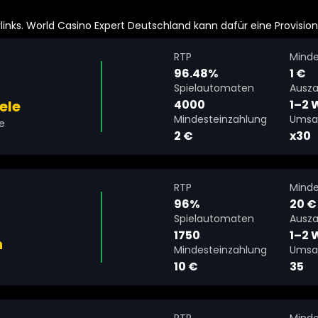
nerlinks. World Casino Expert Deutschland kann dafür eine Provisio
RTP
Minde
96.48%
1 €
Spielautomaten
Ausza
iele
4000
1–2 
Mindesteinzahlung
Umsa
je
2 €
x30
RTP
Minde
96%
20 €
Spielautomaten
Ausza
1750
1–2 
n
Mindesteinzahlung
Umsa
10 €
35