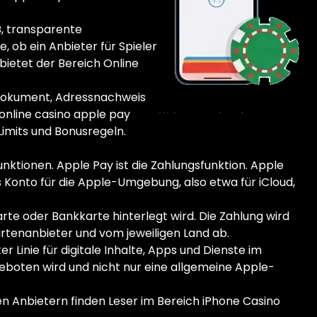
GB, transparente
 ob ein Anbieter für Spieler
 bietet der Bereich
Online
sdokument, Adressnachweis
 online casino apple pay
Limits und Bonusregeln.
ktionen. Apple Pay ist die Zahlungsfunktion. Apple
s Konto für die Apple-Umgebung, also etwa für iCloud,
karte oder Bankkarte hinterlegt wird. Die Zahlung wird
rtenanbieter und vom jeweiligen Land ab.
Linie für digitale Inhalte, Apps und Dienste im
eboten wird und nicht nur eine allgemeine Apple-
n Anbietern finden Leser im Bereich
iPhone Casino