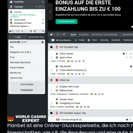
Planbet ist eine Online-Glücksspielseite, die ich nach
Eigenschaften, wie z.B. die Regulierung und eine gute 