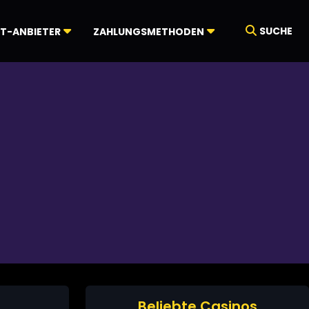
SUCHE
T-ANBIETER
ZAHLUNGSMETHODEN
Beliebte Casinos