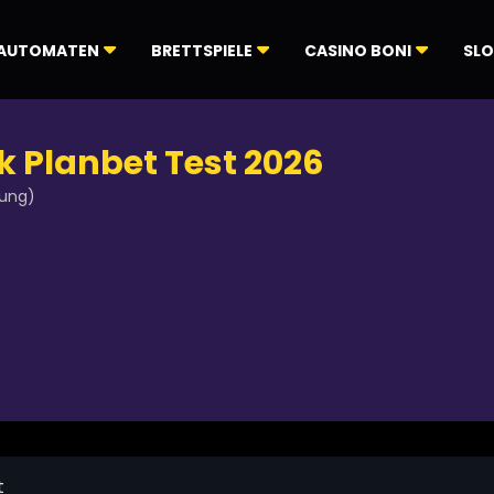
LAUTOMATEN
BRETTSPIELE
CASINO BONI
SLO
k Planbet Test 2026
ung)
t