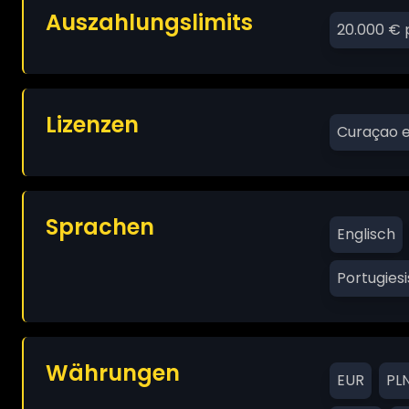
Auszahlungslimits
20.000 € 
Lizenzen
Curaçao 
Sprachen
Englisch
Portugies
Währungen
EUR
PL