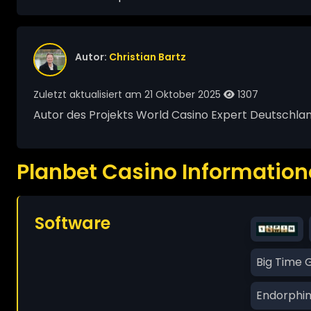
Autor:
Christian Bartz
Zuletzt aktualisiert am 21 Oktober 2025
1307
Autor des Projekts World Casino Expert Deutschla
Planbet Casino Informatio
Software
Big Time
Endorphi