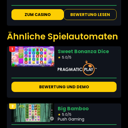
ZUM CASINO
BEWERTUNG LESEN
Ähnliche Spielautomaten
1
Sweet Bonanza Dice
★
5.0/5
BEWERTUNG UND DEMO
2
Big Bamboo
★
5.0/5
Push Gaming