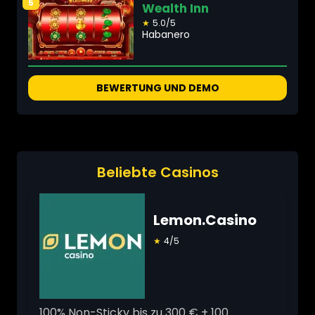
5
Wealth Inn
★
5.0/5
Habanero
BEWERTUNG UND DEMO
Beliebte Casinos
Lemon.Casino
★
4/5
100% Non-Sticky bis zu 300 € + 100