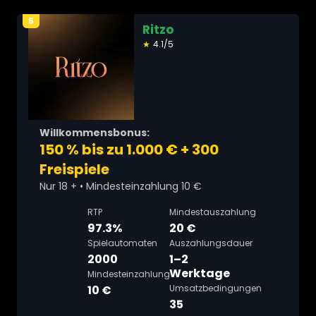
5
Ritzo
★
4.1/5
Willkommensbonus:
150 % bis zu 1.000 € + 300
Freispiele
Nur 18 + • Mindesteinzahlung 10 €
RTP
Mindestauszahlung
97.3%
20 €
Spielautomaten
Auszahlungsdauer
2000
1–2
Werktage
Mindesteinzahlung
10 €
Umsatzbedingungen
35