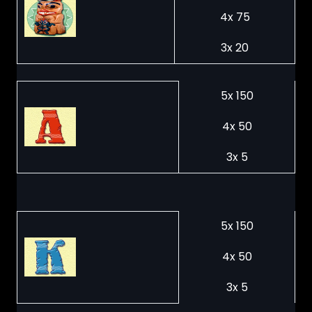
4x 75
3x 20
5x 150
4x 50
3x 5
5x 150
4x 50
3x 5