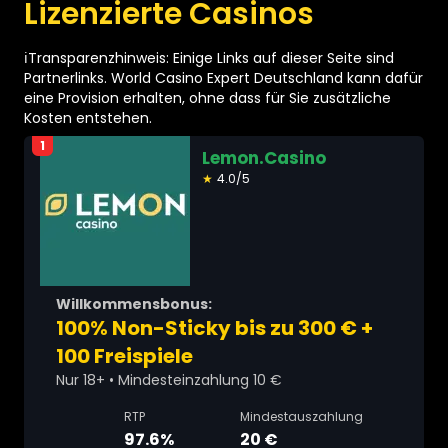
Lizenzierte Casinos
ℹ️Transparenzhinweis: Einige Links auf dieser Seite sind
Partnerlinks. World Casino Expert Deutschland kann dafür
eine Provision erhalten, ohne dass für Sie zusätzliche
Kosten entstehen.
1
Lemon.Casino
★
4.0/5
Willkommensbonus:
100% Non-Sticky bis zu 300 € +
100 Freispiele
Nur 18+ • Mindesteinzahlung 10 €
RTP
Mindestauszahlung
97.6%
20 €