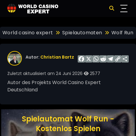
World casino expert
Spielautomaten
Wolf Run
Autor:
Christian Bartz
Facebook
X
WhatsApp
Reddit
Telegram
Copy
Share
Link
Zuletzt aktualisiert am 24 Juni 2026
2577
Autor des Projekts World Casino Expert
Deutschland
Spielautomat Wolf Run -
Kostenlos Spielen