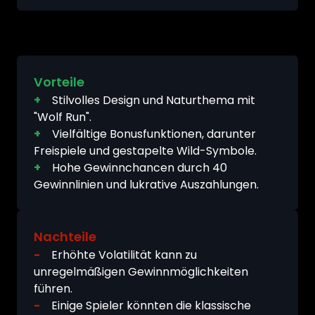
Vorteile
Stilvolles Design und Naturthema mit
"Wolf Run".
Vielfältige Bonusfunktionen, darunter
Freispiele und gestapelte Wild-Symbole.
Hohe Gewinnchancen durch 40
Gewinnlinien und lukrative Auszahlungen.
Nachteile
Erhöhte Volatilität kann zu
unregelmäßigen Gewinnmöglichkeiten
führen.
Einige Spieler könnten die klassische