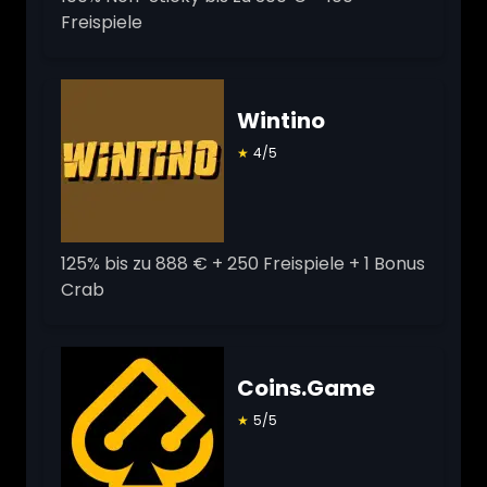
Freispiele
Wintino
★
4/5
125% bis zu 888 € + 250 Freispiele + 1 Bonus
Crab
Coins.Game
★
5/5