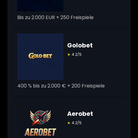
Bis zu 2.000 EUR + 250 Freispiele
Golobet
★
4.2/5
400 % bis zu 2.000 € + 200 Freispiele
Aerobet
★
4.2/5