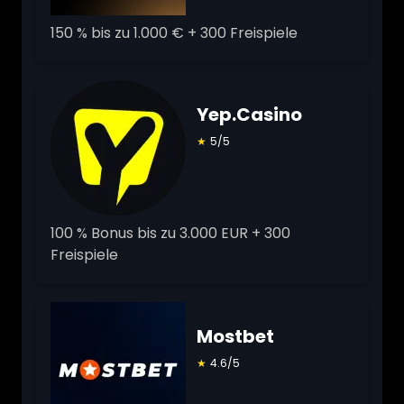
150 % bis zu 1.000 € + 300 Freispiele
Yep.Casino
★
5/5
100 % Bonus bis zu 3.000 EUR + 300
Freispiele
Mostbet
★
4.6/5