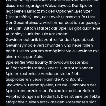
diesem einzigartigen Walzenlayout. Der Spieler
legt seinen Einsatz mit den Optionen „Bet Size“
(Einsatzhöhe) und „Bet Level“ (Einsatzstufe) fest.
Der Gesamteinsatz wird immer deutlich angezeigt.
Der Spin-Button startet das Spiel. Es gibt auch eine
Autoplay-Funktion. Die Kaskaden-
Gewinnmechanik ist zentral für den Spielablauf:
Gewinnsymbole verschwinden, und neue fallen
nach. Dieses System ermöglicht viele Gewinne mit
einem einzigen Spin.
Spielen Sie Wild Bounty Showdown kostenlos
Auf der World Casino Expert-Plattform können
Spieler kostenlose Versionen vieler Slots
ausprobieren. Jeder kann die Wild Bounty
Showdown-Demo spielen, um die Funktionen des
Spiels kennenzulernen. Es sind keine finanziellen
Verpflichtungen erforderlich. Dies ist eine perfekte
Möglichkeit, einen erstklassigen kostenlosen Slot