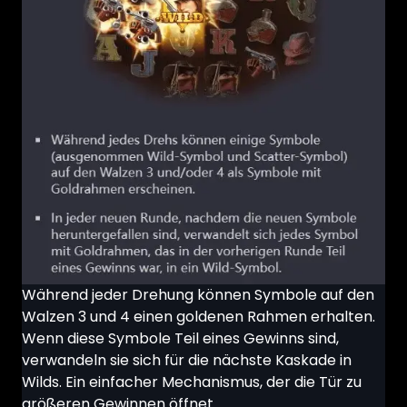
Während jeder Drehung können Symbole auf den
Walzen 3 und 4 einen goldenen Rahmen erhalten.
Wenn diese Symbole Teil eines Gewinns sind,
verwandeln sie sich für die nächste Kaskade in
Wilds. Ein einfacher Mechanismus, der die Tür zu
größeren Gewinnen öffnet.