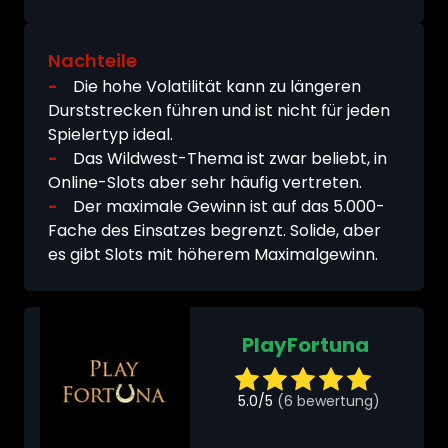
Nachteile
Die hohe Volatilität kann zu längeren
Durststrecken führen und ist nicht für jeden
Spielertyp ideal.
Das Wildwest-Thema ist zwar beliebt, in
Online-Slots aber sehr häufig vertreten.
Der maximale Gewinn ist auf das 5.000-
Fache des Einsatzes begrenzt. Solide, aber
es gibt Slots mit höherem Maximalgewinn.
PlayFortuna
5.0/5
(6 bewertung)