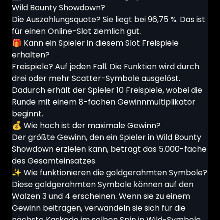
Wild Bounty Showdown?
Die Auszahlungsquote? Sie liegt bei 96,75 %. Das ist
für einen Online-Slot ziemlich gut.
🎁 Kann ein Spieler in diesem Slot Freispiele
erhalten?
Freispiele? Auf jeden Fall. Die Funktion wird durch
drei oder mehr Scatter-Symbole ausgelöst.
Dadurch erhält der Spieler 10 Freispiele, wobei die
Runde mit einem 8-fachen Gewinnmultiplikator
beginnt.
💰 Wie hoch ist der maximale Gewinn?
Der größte Gewinn, den ein Spieler in Wild Bounty
Showdown erzielen kann, beträgt das 5.000-fache
des Gesamteinsatzes.
✨ Wie funktionieren die goldgerahmten Symbole?
Diese goldgerahmten Symbole können auf den
Walzen 3 und 4 erscheinen. Wenn sie zu einem
Gewinn beitragen, verwandeln sie sich für die
nächste Kaskade im selben Spin in Wild-Symbole.