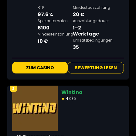
RTP
Mindestauszahlung
97.6%
20 €
Spielautomaten
Auszahlungsdauer
6100
1–2
Werktage
Mindesteinzahlung
10 €
Umsatzbedingungen
35
ZUM CASINO
BEWERTUNG LESEN
2
Wintino
★
4.0/5