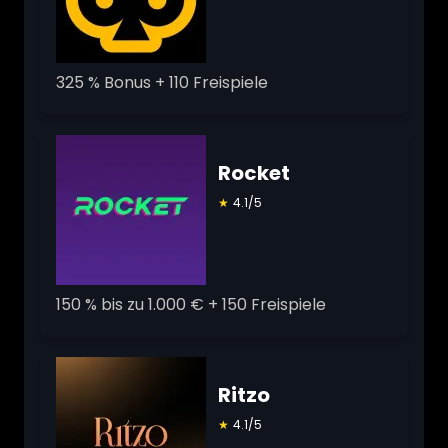
325 % Bonus + 110 Freispiele
Rocket
★
4.1/5
150 % bis zu 1.000 € + 150 Freispiele
Ritzo
★
4.1/5