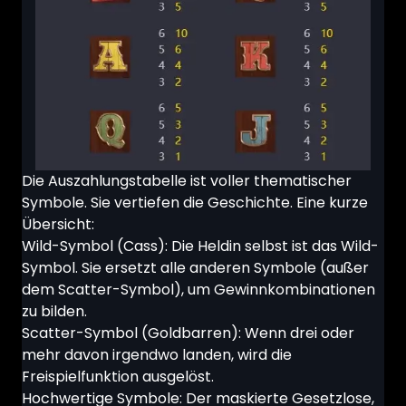
Die Auszahlungstabelle ist voller thematischer
Symbole. Sie vertiefen die Geschichte. Eine kurze
Übersicht:
Wild-Symbol (Cass): Die Heldin selbst ist das Wild-
Symbol. Sie ersetzt alle anderen Symbole (außer
dem Scatter-Symbol), um Gewinnkombinationen
zu bilden.
Scatter-Symbol (Goldbarren): Wenn drei oder
mehr davon irgendwo landen, wird die
Freispielfunktion ausgelöst.
Hochwertige Symbole: Der maskierte Gesetzlose,