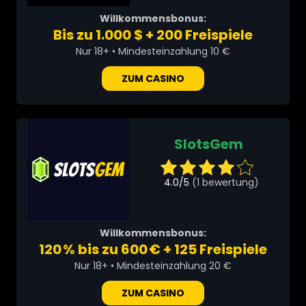
Willkommensbonus:
Bis zu 1.000 $ + 200 Freispiele
Nur 18+ • Mindesteinzahlung 10 €
ZUM CASINO
SlotsGem
4.0/5
(1 bewertung)
Willkommensbonus:
120 % bis zu 600 € + 125 Freispiele
Nur 18+ • Mindesteinzahlung 20 €
ZUM CASINO