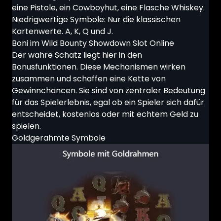
eine Pistole, ein Cowboyhut, eine Flasche Whiskey.
Niedrigwertige Symbole: Nur die klassischen
Kartenwerte. A, K, Q und J.
Boni im Wild Bounty Showdown Slot Online
Der wahre Schatz liegt hier in den
Bonusfunktionen. Diese Mechanismen wirken
zusammen und schaffen eine Kette von
Gewinnchancen. Sie sind von zentraler Bedeutung
für das Spielerlebnis, egal ob ein Spieler sich dafür
entscheidet, kostenlos oder mit echtem Geld zu
spielen.
Goldgerahmte Symbole