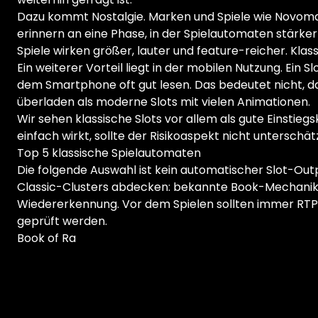
Dazu kommt Nostalgie. Marken und Spiele wie Novomat
erinnern an eine Phase, in der Spielautomaten stärker
Spiele wirken größer, lauter und feature-reicher. Kla
Ein weiterer Vorteil liegt in der mobilen Nutzung. Ein 
dem Smartphone oft gut lesen. Das bedeutet nicht, das
überladen als moderne Slots mit vielen Animationen.
Wir sehen klassische Slots vor allem als gute Einstieg
einfach wirkt, sollte der Risikoaspekt nicht unterschätz
Top 5 klassische Spielautomaten
Die folgende Auswahl ist kein automatischer Slot-Outp
Classic-Clusters abdecken: bekannte Book-Mechanik,
Wiedererkennung. Vor dem Spielen sollten immer RTP, 
geprüft werden.
Book of Ra