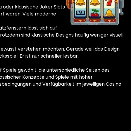
 oder klassische Joker Slots
ert waren. Viele moderne
atzfenstern lässt sich auf
rotzdem sind klassische Designs häufig weniger visuell
tät bewusst verstehen möchten. Gerade weil das Design
sspiel. Er ist nur schneller lesbar.
 Spiele gewählt, die unterschiedliche Seiten des
ssischer Konzepte und Spiele mit hoher
sbedingungen und Verfügbarkeit im jeweiligen Casino