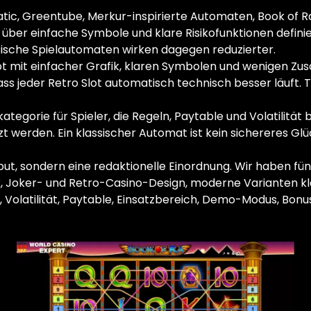
ic, Greentube, Merkur-inspirierte Automaten, Book of Ra
 über einfache Symbole und klare Risikofunktionen defini
ssische Spielautomaten wirken dagegen reduzierter.
Slot mit einfacher Grafik, klaren Symbolen und wenigen Zus
s jeder Retro Slot automatisch technisch besser läuft. T
skategorie für Spieler, die Regeln, Paytable und Volatili
t werden. Ein klassischer Automat ist kein sichereres Glück
ut, sondern eine redaktionelle Einordnung. Wir haben fünf
 Joker- und Retro-Casino-Design, moderne Varianten kla
Volatilität, Paytable, Einsatzbereich, Demo-Modus, Bonu