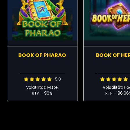
BOOK OF PHARAO
BOOK OF HE
5.0
Volatilität: Mittel
Volatilität: H
RTP – 96%
RTP – 96.06