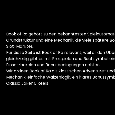
Book of Ra gehört zu den bekanntesten Spielautomat
Grundstruktur und eine Mechanik, die viele spätere Boo
Slot-Marktes.
Für diese Seite ist Book of Ra relevant, weil er den Ü
gleichzeitig gibt es mit Freispielen und Buchsymbol ei
Einsatzbereich und Bonusbedingungen achten.
Wir ordnen Book of Ra als klassischen Adventure- und
Mechanik: einfache Walzenlogik, ein klares Bonussymbo
Classic Joker 6 Reels