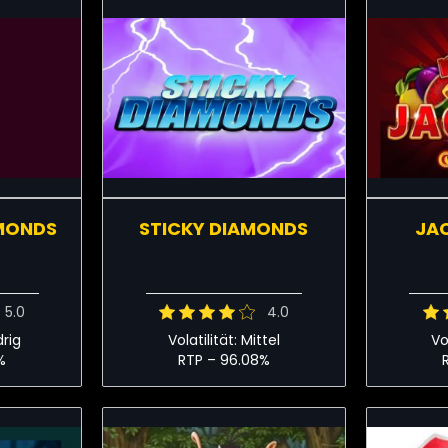
AMONDS
STICKY DIAMONDS
JA
5.0
4.0
drig
Volatilität: Mittel
Vo
%
RTP – 96.08%