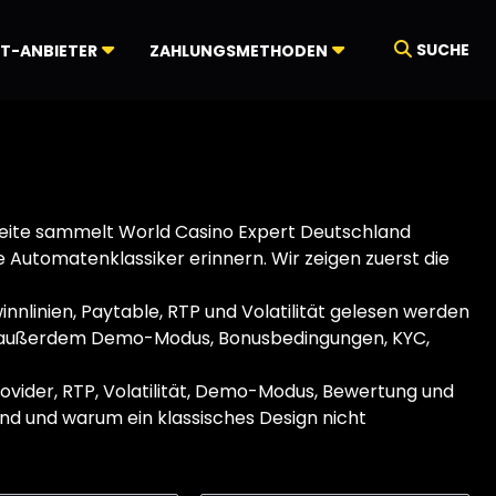
SUCHE
T-ANBIETER
ZAHLUNGSMETHODEN
r Seite sammelt World Casino Expert Deutschland
e Automatenklassiker erinnern. Wir zeigen zuerst die
nlinien, Paytable, RTP und Volatilität gelesen werden
hlen außerdem Demo-Modus, Bonusbedingungen, KYC,
ovider, RTP, Volatilität, Demo-Modus, Bewertung und
sind und warum ein klassisches Design nicht