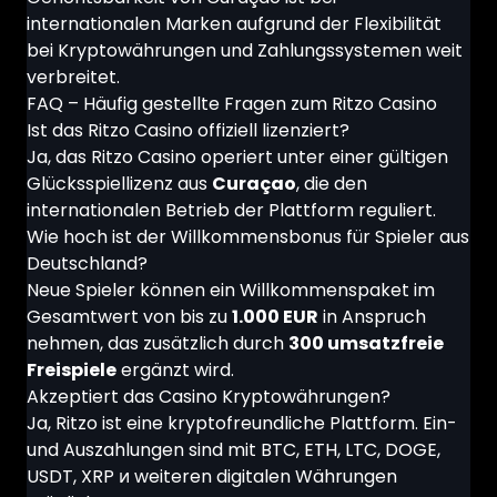
internationalen Marken aufgrund der Flexibilität
bei Kryptowährungen und Zahlungssystemen weit
verbreitet.
FAQ – Häufig gestellte Fragen zum Ritzo Casino
Ist das Ritzo Casino offiziell lizenziert?
Ja, das Ritzo Casino operiert unter einer gültigen
Glücksspiellizenz aus
Curaçao
, die den
internationalen Betrieb der Plattform reguliert.
Wie hoch ist der Willkommensbonus für Spieler aus
Deutschland?
Neue Spieler können ein Willkommenspaket im
Gesamtwert von bis zu
1.000 EUR
in Anspruch
nehmen, das zusätzlich durch
300 umsatzfreie
Freispiele
ergänzt wird.
Akzeptiert das Casino Kryptowährungen?
Ja, Ritzo ist eine kryptofreundliche Plattform. Ein-
und Auszahlungen sind mit BTC, ETH, LTC, DOGE,
USDT, XRP и weiteren digitalen Währungen