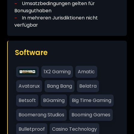
Umsatzbedingungen gelten für
Bonusguthaben
In mehreren Jurisdiktionen nicht
verfügbar
Software
1X2 Gaming
Amatic
Avatarux
Bang Bang
Belatra
Betsoft
BGaming
Big Time Gaming
Boomerang Studios
Booming Games
Bulletproof
Casino Technology