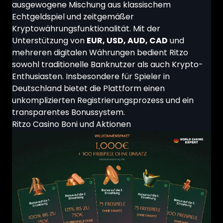
ausgewogene Mischung aus klassischem
Echtgeldspiel und zeitgemäßer
Kryptowährungsfunktionalität. Mit der
Unterstützung von
EUR, USD, AUD, CAD
und
mehreren digitalen Währungen bedient Ritzo
sowohl traditionelle Banknutzer als auch Krypto-
Enthusiasten. Insbesondere für Spieler in
Deutschland bietet die Plattform einen
unkomplizierten Registrierungsprozess und ein
transparentes Bonussystem.
Ritzo Casino Boni und Aktionen