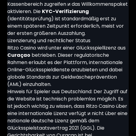
Kassenbereich zugreifen и das Willkommenspaket
aktivieren. Die
KYC-Verifizierung
(Identitätsprüfung) ist standardmäßig erst zu
einem späteren Zeitpunkt erforderlich, meist vor
der ersten größeren Auszahlung.
Lizenzierung und rechtlicher Status
Ritzo Casino wird unter einer Glücksspiellizenz aus
Curaçao
betrieben. Dieser regulatorische
Rahmen erlaubt es der Plattform, internationale
Online-Glücksspieldienste anzubieten und dabei
globale Standards zur Geldwäscheprävention
(AML) einzuhalten.
Hinweis für Spieler aus Deutschland: Der Zugriff auf
die Website ist technisch problemlos möglich. Es
ist jedoch wichtig zu wissen, dass Ritzo Casino über
eine internationale Lizenz verfügt и nicht über eine
nationale deutsche Lizenz gemäß dem
Glücksspielstaatsvertrag 2021 (GGL). Die
Gerichtsbarkeit von Curaçao ist bei