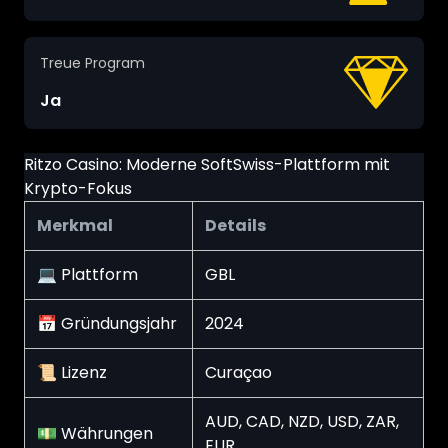
Treue Program
Ja
Ritzo Casino: Moderne SoftSwiss-Plattform mit
Krypto-Fokus
Merkmal
Details
💻 Plattform
GBL
📅 Gründungsjahr
2024
📜 Lizenz
Curaçao
AUD, CAD, NZD, USD, ZAR,
💵 Währungen
EUR