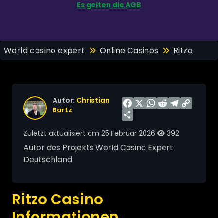
Es gelten die AGB
World casino expert
Online Casinos
Ritzo
Autor:
Christian
Bartz
Facebook
X
WhatsApp
Reddit
Telegram
Copy
Share
Link
Zuletzt aktualisiert am 25 Februar 2026
392
Autor des Projekts World Casino Expert
Deutschland
Ritzo Casino
Informationen