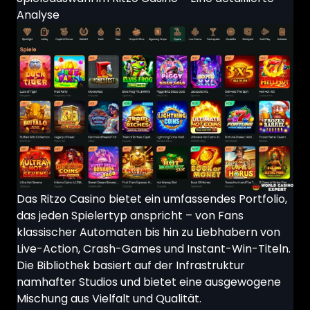
Analyse
Das Ritzo Casino bietet ein umfassendes Portfolio,
das jeden Spielertyp anspricht – von Fans
klassischer Automaten bis hin zu Liebhabern von
Live-Action, Crash-Games und Instant-Win-Titeln.
Die Bibliothek basiert auf der Infrastruktur
namhafter Studios und bietet eine ausgewogene
Mischung aus Vielfalt und Qualität.