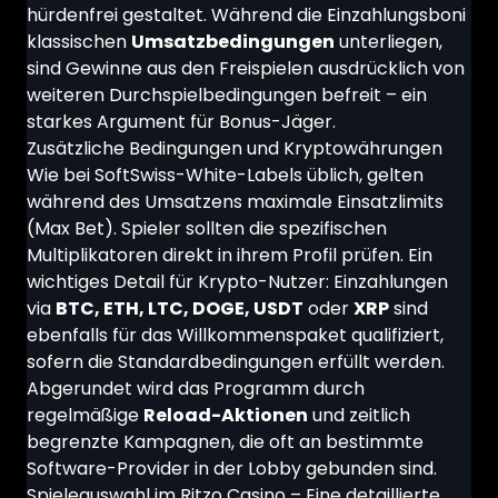
hürdenfrei gestaltet. Während die Einzahlungsboni
klassischen
Umsatzbedingungen
unterliegen,
sind Gewinne aus den Freispielen ausdrücklich von
weiteren Durchspielbedingungen befreit – ein
starkes Argument für Bonus-Jäger.
Zusätzliche Bedingungen und Kryptowährungen
Wie bei SoftSwiss-White-Labels üblich, gelten
während des Umsatzens maximale Einsatzlimits
(Max Bet). Spieler sollten die spezifischen
Multiplikatoren direkt in ihrem Profil prüfen. Ein
wichtiges Detail für Krypto-Nutzer: Einzahlungen
via
BTC, ETH, LTC, DOGE, USDT
oder
XRP
sind
ebenfalls für das Willkommenspaket qualifiziert,
sofern die Standardbedingungen erfüllt werden.
Abgerundet wird das Programm durch
regelmäßige
Reload-Aktionen
und zeitlich
begrenzte Kampagnen, die oft an bestimmte
Software-Provider in der Lobby gebunden sind.
Spieleauswahl im Ritzo Casino – Eine detaillierte