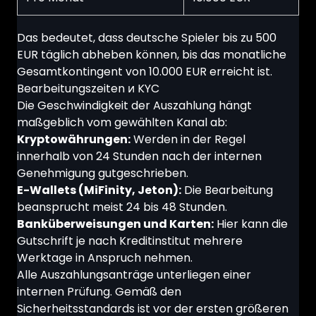
Das bedeutet, dass deutsche Spieler bis zu 500
EUR täglich abheben können, bis das monatliche
Gesamtkontingent von 10.000 EUR erreicht ist.
Bearbeitungszeiten и KYC
Die Geschwindigkeit der Auszahlung hängt
maßgeblich vom gewählten Kanal ab:
Kryptowährungen:
Werden in der Regel
innerhalb von 24 Stunden nach der internen
Genehmigung gutgeschrieben.
E-Wallets (MiFinity, Jeton):
Die Bearbeitung
beansprucht meist 24 bis 48 Stunden.
Banküberweisungen und Karten:
Hier kann die
Gutschrift je nach Kreditinstitut mehrere
Werktage in Anspruch nehmen.
Alle Auszahlungsanträge unterliegen einer
internen Prüfung. Gemäß den
Sicherheitsstandards ist vor der ersten größeren