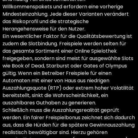
Willkommenspakets und erfordern eine vorherige
Mindesteinzahlung. Jede dieser Varianten verändert
das Risikoprofil und die strategische
Herangehensweise für den Nutzer.
Ein wesentlicher Faktor für die Qualitätsbewertung ist
zudem die Slotbindung. Freispiele werden selten für
das gesamte Sortiment einer Online Spielothek
freigegeben, sondern sind meist für ausgewählte Slots
wie Book of Dead, Starburst oder Gates of Olympus
gültig. Wenn ein Betreiber Freispiele für einen
Automaten mit einer von Haus aus niedrigen
Auszahlungsquote (RTP) oder extrem hoher Volatilität
bereitstellt, sinkt die Wahrscheinlichkeit, ein
auszahlbares Guthaben zu generieren.
Schließlich muss die Auszahlungsrealität geprüft
werden. Ein fairer Freispielbonus zeichnet sich dadurch
aus, dass die Hürden für die spätere Gewinnauszahlung
realistisch bewältigbar sind. Hierzu gehören