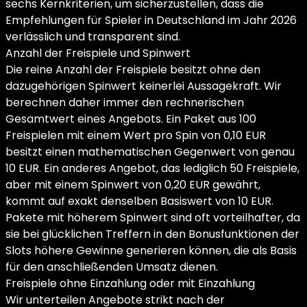
sechs Kernkriterien, um sicherzustellen, dass die
Empfehlungen für Spieler in Deutschland im Jahr 2026
verlässlich und transparent sind.
Anzahl der Freispiele und Spinwert
Die reine Anzahl der Freispiele besitzt ohne den
dazugehörigen Spinwert keinerlei Aussagekraft. Wir
berechnen daher immer den rechnerischen
Gesamtwert eines Angebots. Ein Paket aus 100
Freispielen mit einem Wert pro Spin von 0,10 EUR
besitzt einen mathematischen Gegenwert von genau
10 EUR. Ein anderes Angebot, das lediglich 50 Freispiele,
aber mit einem Spinwert von 0,20 EUR gewährt,
kommt auf exakt denselben Basiswert von 10 EUR.
Pakete mit höherem Spinwert sind oft vorteilhafter, da
sie bei glücklichen Treffern in den Bonusfunktionen der
Slots höhere Gewinne generieren können, die als Basis
für den anschließenden Umsatz dienen.
Freispiele ohne Einzahlung oder mit Einzahlung
Wir unterteilen Angebote strikt nach der