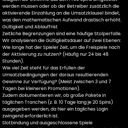
werden müssen oder ob der Betreiber zusätzlich die
aktivierende Einzahlung an die Umsatzklausel bindet,
was den mathematischen Aufwand drastisch erhöht.
Gültigkeit und Ablauffrist
Zeitliche Begrenzungen sind eine häufige Stolperfalle.
Wir analysieren die Gültigkeitsdauer auf zwei Ebenen:
Wie lange hat der Spieler Zeit, um die Freispiele nach
der Aktivierung zu nutzen? (Häufig nur 24 bis 48
Stunden).
Wie viel Zeit steht für das Erfüllen der
Umsatzbedingungen der daraus resultierenden
Gewinne zur Verfügung? (Meist zwischen 3 und 7
Tagen bei kleineren Promotionen).
Zudem dokumentieren wir, ob große Pakete in
täglichen Tranchen (z. B. 10 Tage lang je 20 Spins)
ausgegeben werden, da hier ein tägliches Login
zwingend erforderlich ist.
Slotbindung und ausgeschlossene Spiele