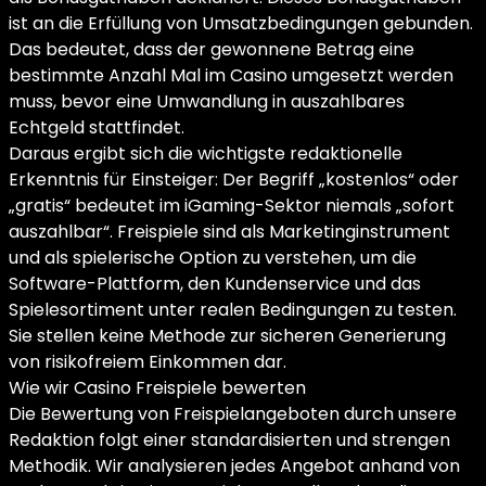
ist an die Erfüllung von Umsatzbedingungen gebunden.
Das bedeutet, dass der gewonnene Betrag eine
bestimmte Anzahl Mal im Casino umgesetzt werden
muss, bevor eine Umwandlung in auszahlbares
Echtgeld stattfindet.
Daraus ergibt sich die wichtigste redaktionelle
Erkenntnis für Einsteiger: Der Begriff „kostenlos“ oder
„gratis“ bedeutet im iGaming-Sektor niemals „sofort
auszahlbar“. Freispiele sind als Marketinginstrument
und als spielerische Option zu verstehen, um die
Software-Plattform, den Kundenservice und das
Spielesortiment unter realen Bedingungen zu testen.
Sie stellen keine Methode zur sicheren Generierung
von risikofreiem Einkommen dar.
Wie wir Casino Freispiele bewerten
Die Bewertung von Freispielangeboten durch unsere
Redaktion folgt einer standardisierten und strengen
Methodik. Wir analysieren jedes Angebot anhand von