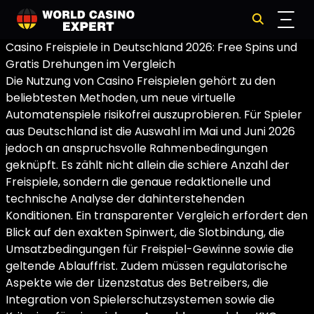
Casino Freispiele in Deutschland 2026: Free Spins und
Gratis Drehungen im Vergleich
Die Nutzung von Casino Freispielen gehört zu den
beliebtesten Methoden, um neue virtuelle
Automatenspiele risikofrei auszuprobieren. Für Spieler
aus Deutschland ist die Auswahl im Mai und Juni 2026
jedoch an anspruchsvolle Rahmenbedingungen
geknüpft. Es zählt nicht allein die schiere Anzahl der
Freispiele, sondern die genaue redaktionelle und
technische Analyse der dahinterstehenden
Konditionen. Ein transparenter Vergleich erfordert den
Blick auf den exakten Spinwert, die Slotbindung, die
Umsatzbedingungen für Freispiel-Gewinne sowie die
geltende Ablauffrist. Zudem müssen regulatorische
Aspekte wie der Lizenzstatus des Betreibers, die
Integration von Spielerschutzsystemen sowie die