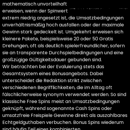
mathematisch unvorteilhaft
erweisen, wenn der Spinwert
extrem niedrig angesetzt ist, die Umsatzbedingungen
unverhältnismäßig hoch ausfallen oder der maximale
Gewinn stark gedeckelt ist. Umgekehrt erweisen sich
kleinere Pakete, beispielsweise 20 oder 50 Gratis
Drehungen, oft als deutlich spielerfreundlicher, sofern
sie an transparente Durchspielbedingungen und eine
großzügige Gültigkeitsdauer gebunden sind.
Wir betrachten bei der Evaluierung stets das
Gesamtsystem eines Bonusangebots. Dabei
unterscheidet die Redaktion strikt zwischen
verschiedenen Begrifflichkeiten, die im Alltag oft
fälschlicherweise synonym verwendet werden. So sind
klassische Free Spins meist an Umsatzbedingungen
geknüpft, während sogenannte Cash Spins oder
umsatzfreie Freispiele Gewinne direkt als auszahlbares
Echtgeldguthaben verbuchen. Bonus Spins wiederum
sind häufig Teil eines kombinierten