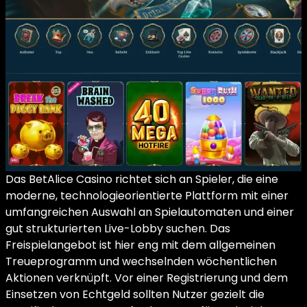
Das
BetAlice Casino
richtet sich an Spieler, die eine
moderne, technologieorientierte Plattform mit einer
umfangreichen Auswahl an Spielautomaten und einer
gut strukturierten Live-Lobby suchen. Das
Freispielangebot ist hier eng mit dem allgemeinen
Treueprogramm und wechselnden wöchentlichen
Aktionen verknüpft. Vor einer Registrierung und dem
Einsetzen von Echtgeld sollten Nutzer gezielt die