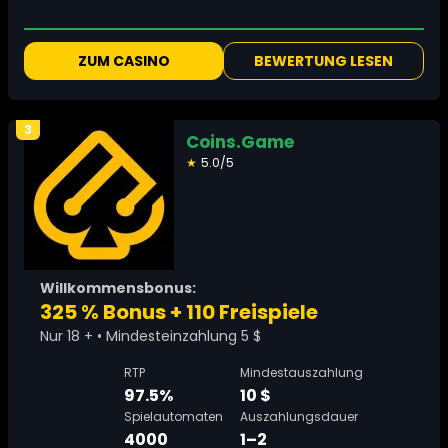
ZUM CASINO
BEWERTUNG LESEN
3
Coins.Game
★
5.0/5
Willkommensbonus:
325 % Bonus + 110 Freispiele
Nur 18 + • Mindesteinzahlung 5 $
RTP
Mindestauszahlung
97.5%
10 $
Spielautomaten
Auszahlungsdauer
4000
1–2