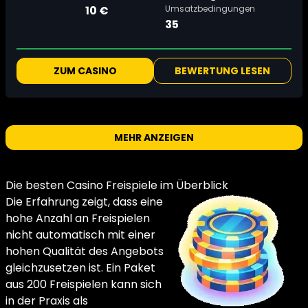
10 €
Umsatzbedingungen
35
ZUM CASINO
BEWERTUNG LESEN
MEHR ANZEIGEN
Die besten Casino Freispiele im Überblick
Die Erfahrung zeigt, dass eine
hohe Anzahl an Freispielen
nicht automatisch mit einer
hohen Qualität des Angebots
gleichzusetzen ist. Ein Paket
aus 200 Freispielen kann sich
in der Praxis als