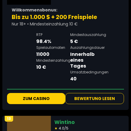
Willkommensbonus:
Bis zu 1.000 $ + 200 Freispiele
Nur 18+ • Mindesteinzahlung 10 €
RTP
Mindestauszahlung
98.4%
5 €
Spielautomaten
Auszahlungsdauer
11000
Innerhalb
eines
Mindesteinzahlung
Tages
10 €
Umsatzbedingungen
40
ZUM CASINO
BEWERTUNG LESEN
13
Wintino
★
4.0/5