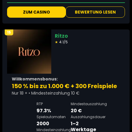
ZUM CASINO
BEWERTUNG LESEN
15
Ritzo
★
4.1/5
Willkommensbonus:
150 % bis zu 1.000 € + 300 Freispiele
Nur 18 + • Mindesteinzahlung 10 €
RTP
Mindestauszahlung
97.3%
20 €
Spielautomaten
Auszahlungsdauer
2000
1–2
Werktage
Mindesteinzahlung