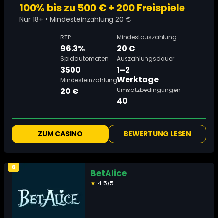
100% bis zu 500 € + 200 Freispiele
Nur 18+ • Mindesteinzahlung 20 €
RTP
Mindestauszahlung
96.3%
20 €
Spielautomaten
Auszahlungsdauer
3500
1–2
Werktage
Mindesteinzahlung
20 €
Umsatzbedingungen
40
ZUM CASINO
BEWERTUNG LESEN
6
BetAlice
★
4.5/5