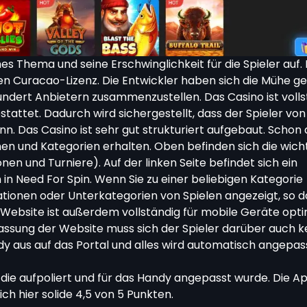
es Thema und seine Erschwinglichkeit für die Spieler auf.
ebten Curacao-Lizenz. Die Entwickler haben sich die Mühe 
hundert Anbietern zusammenzustellen. Das Casino ist voll
gestattet. Dadurch wird sichergestellt, dass der Spieler vo
nn. Das Casino ist sehr gut strukturiert aufgebaut. Schon 
nen und Kategorien erhalten. Oben befinden sich die wich
n und Turniere). Auf der linken Seite befindet sich ein
n Need For Spin. Wenn Sie zu einer beliebigen Kategorie
ionen oder Unterkategorien von Spielen angezeigt, so d
Website ist außerdem vollständig für mobile Geräte optim
assung der Website muss sich der Spieler darüber auch k
aus auf das Portal und alles wird automatisch angepass
, die aufpoliert und für das Handy angepasst wurde. Die 
ich hier solide 4,5 von 5 Punkten.