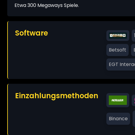
Etwa 300 Megaways Spiele.
Software
Betsoft
EGT Intera
Einzahlungsmethoden
Binance