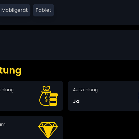
Mobilgerät
Tablet
rtung
ahlung
Auszahlung
Ja
ram