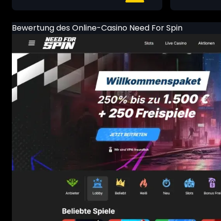
Bewertung des Online-Casino Need For Spin