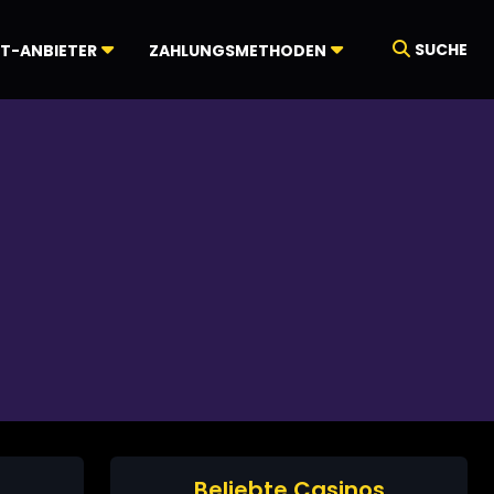
SUCHE
T-ANBIETER
ZAHLUNGSMETHODEN
Beliebte Casinos