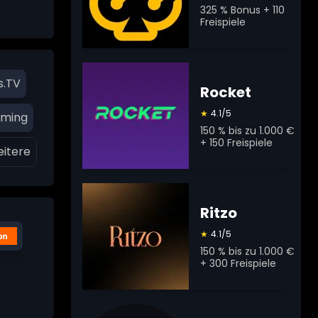
325 % Bonus + 110
Freispiele
.TV
Rocket
★
4.1/5
aming
150 % bis zu 1.000 €
+ 150 Freispiele
eitere
Ritzo
★
4.1/5
150 % bis zu 1.000 €
+ 300 Freispiele