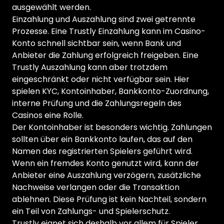
ausgewählt werden.
Einzahlung und Auszahlung sind zwei getrennte
Prozesse. Eine Trustly Einzahlung kann im Casino-
Konto schnell sichtbar sein, wenn Bank und
Anbieter die Zahlung erfolgreich freigeben. Eine
Trustly Auszahlung kann aber trotzdem
eingeschränkt oder nicht verfügbar sein. Hier
spielen KYC, Kontoinhaber, Bankkonto-Zuordnung,
interne Prüfung und die Zahlungsregeln des
Casinos eine Rolle.
Der Kontoinhaber ist besonders wichtig. Zahlungen
sollten über ein Bankkonto laufen, das auf den
Namen des registrierten Spielers geführt wird.
Wenn ein fremdes Konto genutzt wird, kann der
Anbieter eine Auszahlung verzögern, zusätzliche
Nachweise verlangen oder die Transaktion
ablehnen. Diese Prüfung ist kein Nachteil, sondern
ein Teil von Zahlungs- und Spielerschutz.
Trustly eignet sich deshalb vor allem für Spieler,