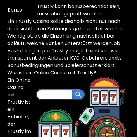
Trustly kann bonusberechtigt sein,
Bonus
muss aber geprüft werden
Ein Trustly Casino sollte deshalb nicht nur nach
dem sichtbaren Zahlungslogo bewertet werden.
Wichtig ist, ob die Einzahlung nachvollziehbar
abläuft, welche Banken unterstützt werden, ob
Auszahlungen per Trustly möglich sind und wie
transparent der Anbieter KYC, Gebühren, Limits,
Bonusbedingungen und Spielerschutz erklärt.
Was ist ein Online Casino mit Trustly?
Ein Online
Casino
mit
Trustly ist
ein
Anbieter,
der
Trustly im