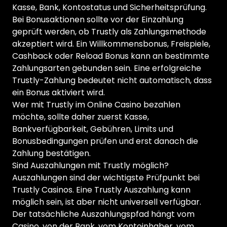
Kasse, Bank, Kontostatus und Sicherheitsprüfung.
Bei Bonusaktionen sollte vor der Einzahlung
geprüft werden, ob Trustly als Zahlungsmethode
akzeptiert wird. Ein Willkommensbonus, Freispiele,
Cashback oder Reload Bonus kann an bestimmte
Zahlungsarten gebunden sein. Eine erfolgreiche
Trustly-Zahlung bedeutet nicht automatisch, dass
ein Bonus aktiviert wird.
Wer mit Trustly im Online Casino bezahlen
möchte, sollte daher zuerst Kasse,
Bankverfügbarkeit, Gebühren, Limits und
Bonusbedingungen prüfen und erst danach die
Zahlung bestätigen.
Sind Auszahlungen mit Trustly möglich?
Auszahlungen sind der wichtigste Prüfpunkt bei
Trustly Casinos. Eine Trustly Auszahlung kann
möglich sein, ist aber nicht universell verfügbar.
Der tatsächliche Auszahlungspfad hängt vom
Casino, von der Bank, vom Kontoinhaber, vom