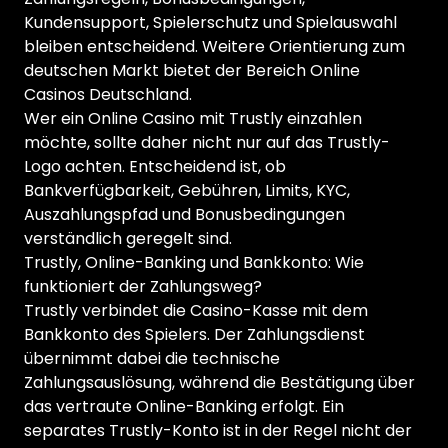
Kundensupport, Spielerschutz und Spielauswahl
bleiben entscheidend. Weitere Orientierung zum
deutschen Markt bietet der Bereich
Online
Casinos Deutschland
.
Wer ein Online Casino mit Trustly einzahlen
möchte, sollte daher nicht nur auf das Trustly-
Logo achten. Entscheidend ist, ob
Bankverfügbarkeit, Gebühren, Limits, KYC,
Auszahlungspfad und Bonusbedingungen
verständlich geregelt sind.
Trustly, Online-Banking und Bankkonto: Wie
funktioniert der Zahlungsweg?
Trustly verbindet die Casino-Kasse mit dem
Bankkonto des Spielers. Der Zahlungsdienst
übernimmt dabei die technische
Zahlungsauslösung, während die Bestätigung über
das vertraute Online-Banking erfolgt. Ein
separates Trustly-Konto ist in der Regel nicht der