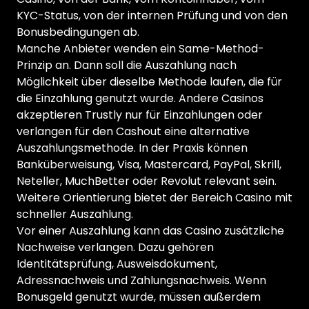
KYC-Status, von der internen Prüfung und von den
Bonusbedingungen ab.
Manche Anbieter wenden ein Same-Method-
Prinzip an. Dann soll die Auszahlung nach
Möglichkeit über dieselbe Methode laufen, die für
die Einzahlung genutzt wurde. Andere Casinos
akzeptieren Trustly nur für Einzahlungen oder
verlangen für den Cashout eine alternative
Auszahlungsmethode. In der Praxis können
Banküberweisung, Visa, Mastercard, PayPal, Skrill,
Neteller, MuchBetter oder Revolut relevant sein.
Weitere Orientierung bietet der Bereich
Casino mit
schneller Auszahlung
.
Vor einer Auszahlung kann das Casino zusätzliche
Nachweise verlangen. Dazu gehören
Identitätsprüfung, Ausweisdokument,
Adressnachweis und Zahlungsnachweis. Wenn
Bonusgeld genutzt wurde, müssen außerdem