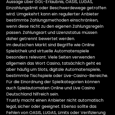
Aussage über GGL-Erlaubnis, OASIS, LUGAS,
Einzahlungslimit oder Beschwerdewege getroffen
wird. Umgekehrt kann ein regulierter Anbieter
bestimmte Zahlungsmethoden einschränken,
wenn diese nicht zu den eigenen Zahlungsregeln
passen. Zahlungsart und Lizenzstatus müssen
daher getrennt bewertet werden.
Im deutschen Markt sind Begriffe wie Online
Spielothek und virtuelle Automatenspiele
besonders relevant. Viele Seiten verwenden
allgemein das Wort Casino, tatsächlich geht es
aber häufig um Slots, digitale Automatenspiele,
bestimmte Tischspiele oder Live-Casino-Bereiche.
Für die Einordnung der Spielkategorien können
auch
Spielautomaten Online
und
Live Casino
Deutschland
hilfreich sein.
Trustly macht einen Anbieter nicht automatisch
legal, sicher oder geeignet. Ebenso sollte das
Fehlen von OASIS, LUGAS, Limits oder Verifizierung