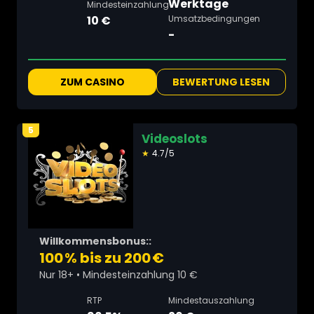
Werktage
Mindesteinzahlung
10 €
Umsatzbedingungen
-
ZUM CASINO
BEWERTUNG LESEN
5
Videoslots
★
4.7/5
Willkommensbonus::
100 % bis zu 200 €
Nur 18+ • Mindesteinzahlung 10 €
RTP
Mindestauszahlung