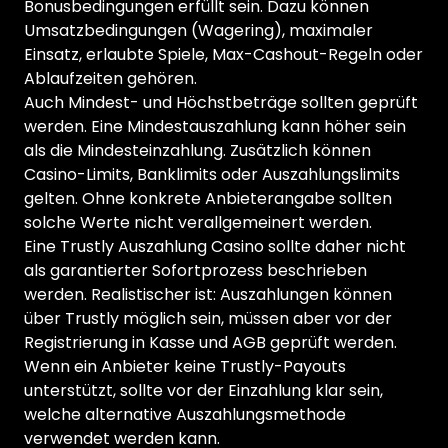
Bonusbedingungen erfüllt sein. Dazu können
Umsatzbedingungen (Wagering), maximaler
Einsatz, erlaubte Spiele, Max-Cashout-Regeln oder
Ablaufzeiten gehören.
Auch Mindest- und Höchstbeträge sollten geprüft
werden. Eine Mindestauszahlung kann höher sein
als die Mindesteinzahlung. Zusätzlich können
Casino-Limits, Banklimits oder Auszahlungslimits
gelten. Ohne konkrete Anbieterangabe sollten
solche Werte nicht verallgemeinert werden.
Eine Trustly Auszahlung Casino sollte daher nicht
als garantierter Sofortprozess beschrieben
werden. Realistischer ist: Auszahlungen können
über Trustly möglich sein, müssen aber vor der
Registrierung in Kasse und AGB geprüft werden.
Wenn ein Anbieter keine Trustly-Payouts
unterstützt, sollte vor der Einzahlung klar sein,
welche alternative Auszahlungsmethode
verwendet werden kann.