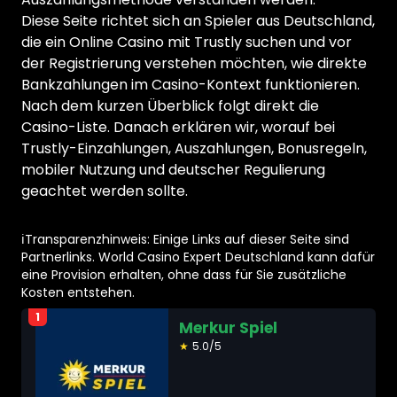
Diese Seite richtet sich an Spieler aus Deutschland,
die ein Online Casino mit Trustly suchen und vor
der Registrierung verstehen möchten, wie direkte
Bankzahlungen im Casino-Kontext funktionieren.
Nach dem kurzen Überblick folgt direkt die
Casino-Liste. Danach erklären wir, worauf bei
Trustly-Einzahlungen, Auszahlungen, Bonusregeln,
mobiler Nutzung und deutscher Regulierung
geachtet werden sollte.
ℹ️Transparenzhinweis: Einige Links auf dieser Seite sind
Partnerlinks. World Casino Expert Deutschland kann dafür
eine Provision erhalten, ohne dass für Sie zusätzliche
Kosten entstehen.
1
Merkur Spiel
★
5.0/5