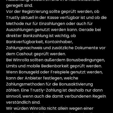
geregelt sind.
Vor der Registrierung sollte geprüft werden, ob
Trustly aktuell in der Kasse verfügbar ist und ob die
Methode nur für Einzahlungen oder auch für
Auszahlungen genutzt werden kann. Gerade bei
direkter Bankzahlung ist wichtig, ob
Bankverfügbarkeit, Kontoinhaber,
Zahlungsnachweis und zusätzliche Dokumente vor
dem Cashout geprüft werden.
Bei Winrolla sollten außerdem Bonusbedingungen,
Limits und mobile Bedienbarkeit geprüft werden.
Wenn Bonusgeld oder Freispiele genutzt werden,
kann der Anbieter festlegen, welche
Zahlungsmethoden für die Bonusaktivierung
zählen. Eine Trustly-Zahlung ist deshalb nur dann
sinnvoll, wenn auch die damit verbundenen Regeln
verständlich sind.
Wir würden Winrolla nicht allein wegen einer