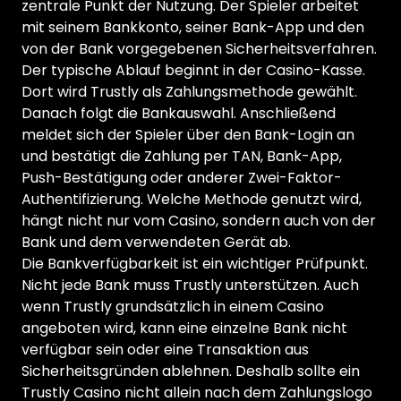
zentrale Punkt der Nutzung. Der Spieler arbeitet
mit seinem Bankkonto, seiner Bank-App und den
von der Bank vorgegebenen Sicherheitsverfahren.
Der typische Ablauf beginnt in der Casino-Kasse.
Dort wird Trustly als Zahlungsmethode gewählt.
Danach folgt die Bankauswahl. Anschließend
meldet sich der Spieler über den Bank-Login an
und bestätigt die Zahlung per TAN, Bank-App,
Push-Bestätigung oder anderer Zwei-Faktor-
Authentifizierung. Welche Methode genutzt wird,
hängt nicht nur vom Casino, sondern auch von der
Bank und dem verwendeten Gerät ab.
Die Bankverfügbarkeit ist ein wichtiger Prüfpunkt.
Nicht jede Bank muss Trustly unterstützen. Auch
wenn Trustly grundsätzlich in einem Casino
angeboten wird, kann eine einzelne Bank nicht
verfügbar sein oder eine Transaktion aus
Sicherheitsgründen ablehnen. Deshalb sollte ein
Trustly Casino nicht allein nach dem Zahlungslogo