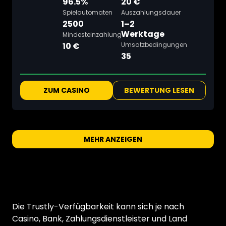
96.5%
20 €
Spielautomaten
Auszahlungsdauer
2500
1–2
Werktage
Mindesteinzahlung
10 €
Umsatzbedingungen
35
ZUM CASINO
BEWERTUNG LESEN
MEHR ANZEIGEN
Die Trustly-Verfügbarkeit kann sich je nach
Casino, Bank, Zahlungsdienstleister und Land