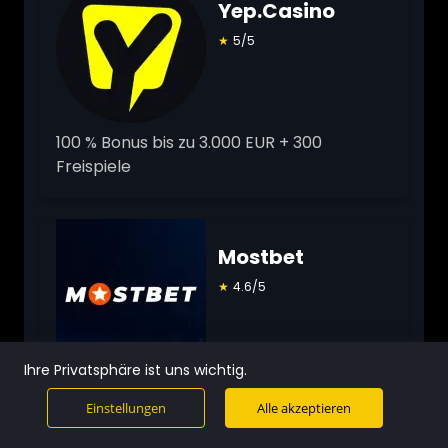
Yep.Casino
★
5/5
100 % Bonus bis zu 3.000 EUR + 300
Freispiele
Mostbet
★
4.6/5
Ihre Privatsphäre ist uns wichtig.
Bis zu 2.000 EUR + 250 Freispiele
Einstellungen
Alle akzeptieren