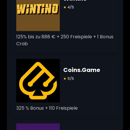
★
4/5
125% bis zu 888 € + 250 Freispiele + 1 Bonus
Crab
Coins.Game
★
5/5
325 % Bonus + 110 Freispiele