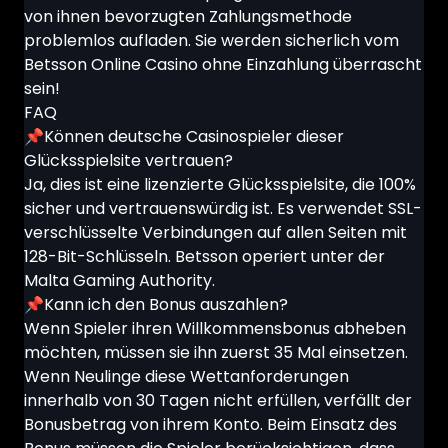
von ihnen bevorzugten Zahlungsmethode
problemlos aufladen. Sie werden sicherlich vom
Betsson
Online Casino ohne Einzahlung
überrascht
sein!
FAQ
📌Können deutsche Casinospieler dieser
Glücksspielsite vertrauen?
Ja, dies ist eine lizenzierte Glücksspielsite, die 100%
sicher und vertrauenswürdig ist. Es verwendet SSL-
verschlüsselte Verbindungen auf allen Seiten mit
128-Bit-Schlüsseln. Betsson operiert unter der
Malta Gaming Authority.
📌Kann ich den Bonus auszahlen?
Wenn Spieler ihren Willkommensbonus abheben
möchten, müssen sie ihn zuerst 35 Mal einsetzen.
Wenn Neulinge diese Wettanforderungen
innerhalb von 30 Tagen nicht erfüllen, verfällt der
Bonusbetrag von ihrem Konto. Beim Einsatz des