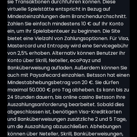
sie Transaktionen durchführen können. Diese
virtuelle Spielstätte entspricht in Bezug auf
Mindesteinzahlungen dem Branchendurchschnitt.
Zahlen Sie einfach mindestens 10 € auf Ihr Konto
ein, um Ihr Spielabenteuer zu beginnen. Die Site
bietet eine Vielzahl von Zahlungsoptionen. Für Visa,
Mastercard und Entropay wird eine Servicegebühr
von 2,5% erhoben. Alternativ können Benutzer ihr
Konto über Skrill, Neteller, ecoPayz und
Banküberweisung aufladen. Außerdem können Sie
auch mit Paysafecard einzahlen. Betsson hat einen
Mindestabhebungsbetrag von 20 €. Sie dürfen
maximal 50.000 € pro Tag abheben. Es kann bis zu
24 Stunden dauern, bis online casino Betsson Ihre
Auszahlungsanforderung bearbeitet. Sobald dies
abgeschlossen ist, benötigen Visa-Kreditkarten
und Banküberweisungen zusätzliche 2 und 5 Tage,
um die Auszahlung abzuschließen. Abhebungen
können über Neteller, Skrill, Banküberweisungen,