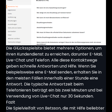
Die Glücksspielsite bietet mehrere Optionen, um
ihren Kundendienst zu erreichen, darunter E-Mail,
Live-Chat und Telefon. Alle diese Kontaktwege
geben schnelle Antworten und Hilfe. Wenn Sie
beispielsweise eine E-Mail senden, erhalten Sie in
den meisten Fällen innerhalb einer Stunde eine
Antwort. Die typische Antwortzeit beim
Telefonieren beträgt ein bis zwei Minuten und bei
Verwendung von Live-Chat nur 30 Sekunden.
Fazit
Die Spielvielfalt von Betsson, die mit Hilfe beliebter