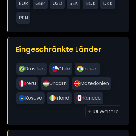
EUR
GBP
USD
SEK
NOK
DKK
PEN
Eingeschränkte Länder
Brasilien
Chile
Indien
Peru
Ungarn
Mazedonien
Kosovo
Irland
Kanada
+ 101 Weitere