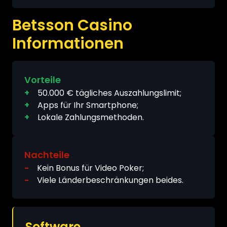
Betsson Casino
Informationen
Vorteile
50.000 € tägliches Auszahlungslimit;
Apps für Ihr Smartphone;
Lokale Zahlungsmethoden.
Nachteile
Kein Bonus für Video Poker;
Viele Länderbeschränkungen beides.
Software