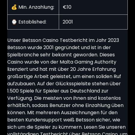
💰 Min. Anzahlung:
€10
⌚️ Established:
2001
Unser Betsson Casino Testbericht im Jahr 2023
Betsson wurde 2001 gegründet und ist in der
Spielbranche sehr bekannt geworden. Dieses
Casino wurde von der Malta Gaming Authority
lizenziert und hat mit über 20 Jahre Erfahrung
großartige Arbeit geleistet, um einen soliden Ruf
aufzubauen. Auf der Glücksspielsite stehen über
1.500 Spiele für Spieler aus Deutschland zur
Verfügung. Die meisten von ihnen sind kostenlos
erhältlich, sodass Benutzer ohne Einzahlung üben
können. Mit mehreren Auszeichnungen für den
besten Kundensupport weiß Betsson sicher, wie
sich um die Spieler zu kümmern. Lesen Sie unseren
vollständigen Testbericht über Betsson Casino, um