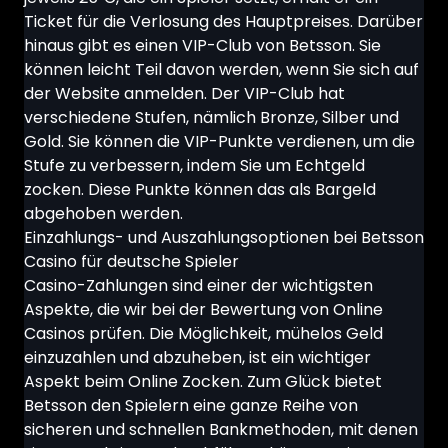
Ticket für die Verlosung des Hauptpreises. Darüber
hinaus gibt es einen VIP-Club von Betsson. Sie
können leicht Teil davon werden, wenn Sie sich auf
der Website anmelden. Der VIP-Club hat
verschiedene Stufen, nämlich Bronze, Silber und
Gold. Sie können die VIP-Punkte verdienen, um die
Stufe zu verbessern, indem Sie um Echtgeld
zocken. Diese Punkte können das als Bargeld
abgehoben werden.
Einzahlungs- und Auszahlungsoptionen bei Betsson
Casino für deutsche Spieler
Casino-Zahlungen sind einer der wichtigsten
Aspekte, die wir bei der Bewertung von Online
Casinos prüfen. Die Möglichkeit, mühelos Geld
einzuzahlen und abzuheben, ist ein wichtiger
Aspekt beim Online Zocken. Zum Glück bietet
Betsson den Spielern eine ganze Reihe von
sicheren und schnellen Bankmethoden, mit denen