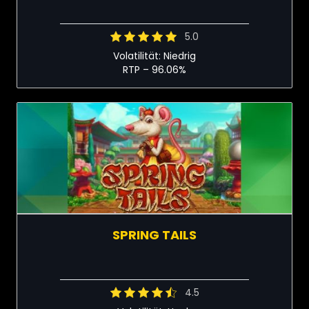
5.0
Volatilität: Niedrig
RTP – 96.06%
SPRING TAILS
4.5