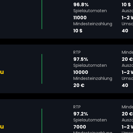
96.8%
10 $
Spielautomaten
Ausz
11000
1–2
Mindesteinzahlung
Umsa
10 $
40
RTP
Mind
97.5%
20 
Spielautomaten
Ausz
zu
10000
1–2
Mindesteinzahlung
Umsa
20 €
40
RTP
Mind
97.2%
20 
Spielautomaten
Ausz
zu
7000
1–2