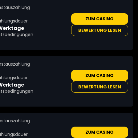
estauszahlung
€
ZUM CASINO
ahlungsdauer
 Werktage
BEWERTUNG LESEN
tzbedingungen
estauszahlung
ZUM CASINO
ahlungsdauer
 Werktage
BEWERTUNG LESEN
tzbedingungen
estauszahlung
€
ZUM CASINO
ahlungsdauer