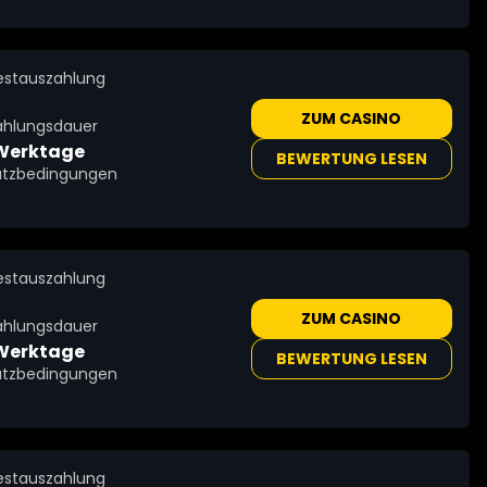
estauszahlung
€
ZUM CASINO
ahlungsdauer
 Werktage
BEWERTUNG LESEN
tzbedingungen
estauszahlung
€
ZUM CASINO
ahlungsdauer
 Werktage
BEWERTUNG LESEN
tzbedingungen
estauszahlung