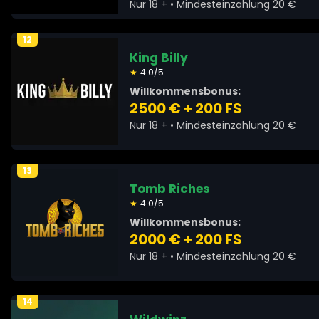
Nur 18 + • Mindesteinzahlung 20 €
12
King Billy
★
4.0/5
Willkommensbonus:
2500 € + 200 FS
Nur 18 + • Mindesteinzahlung 20 €
13
Tomb Riches
★
4.0/5
Willkommensbonus:
2000 € + 200 FS
Nur 18 + • Mindesteinzahlung 20 €
14