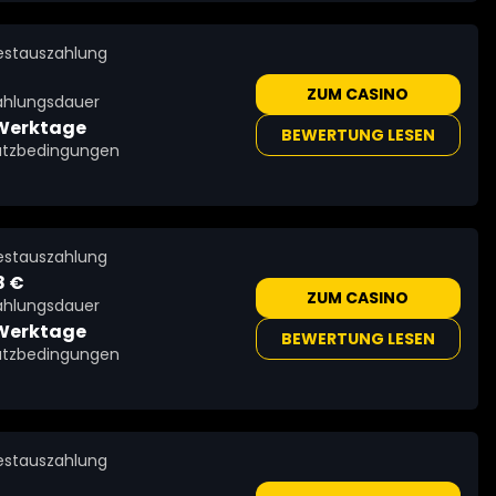
estauszahlung
ZUM CASINO
ahlungsdauer
 Werktage
BEWERTUNG LESEN
tzbedingungen
estauszahlung
8 €
ZUM CASINO
ahlungsdauer
 Werktage
BEWERTUNG LESEN
tzbedingungen
estauszahlung
€