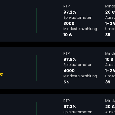
RTP
Mind
97.2%
20 
Spielautomaten
Ausz
3000
1–2
Mindesteinzahlung
Umsa
10 €
35
RTP
Mind
97.5%
10 $
Spielautomaten
Ausz
4000
1–2
le
Mindesteinzahlung
Umsa
5 $
35
RTP
Mind
97.3%
20 
Spielautomaten
Ausz