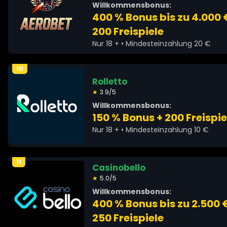
Willkommensbonus:
400 % Bonus bis zu 4.000 
200 Freispiele
Nur 18 + • Mindesteinzahlung 20 €
10
Rolletto
★
3.9/5
Willkommensbonus:
150 % Bonus + 200 Freispie
Nur 18 + • Mindesteinzahlung 10 €
11
Casinobello
★
5.0/5
Willkommensbonus:
400 % Bonus bis zu 2.500 
250 Freispiele