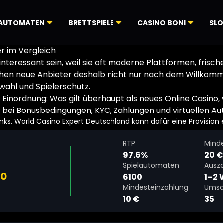
LAUTOMATEN
BRETTSPIELE
CASINO BONI
SLO
r im Vergleich
 interessant sein, weil sie oft moderne Plattformen, fri
ichen neue Anbieter deshalb nicht nur nach dem Willko
swahl und Spielerschutz.
Einordnung: Was gilt überhaupt als neues Online Casino, 
 bei Bonusbedingungen, KYC, Zahlungen und virtuellen Au
erlinks. World Casino Expert Deutschland kann dafür eine Provision
RTP
Mind
97.6%
20 
Spielautomaten
Ausz
00
6100
1–2
Mindesteinzahlung
Umsa
10 €
35