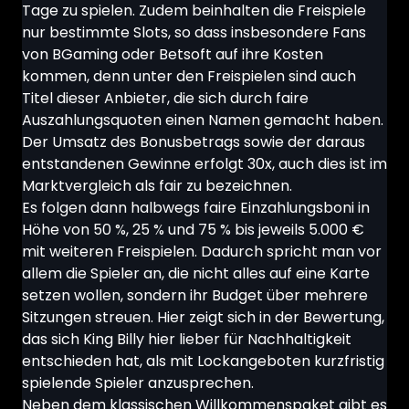
Tage zu spielen. Zudem beinhalten die Freispiele
nur bestimmte Slots, so dass insbesondere Fans
von BGaming oder Betsoft auf ihre Kosten
kommen, denn unter den Freispielen sind auch
Titel dieser Anbieter, die sich durch faire
Auszahlungsquoten einen Namen gemacht haben.
Der Umsatz des Bonusbetrags sowie der daraus
entstandenen Gewinne erfolgt 30x, auch dies ist im
Marktvergleich als fair zu bezeichnen.
Es folgen dann halbwegs faire Einzahlungsboni in
Höhe von 50 %, 25 % und 75 % bis jeweils 5.000 €
mit weiteren Freispielen. Dadurch spricht man vor
allem die Spieler an, die nicht alles auf eine Karte
setzen wollen, sondern ihr Budget über mehrere
Sitzungen streuen. Hier zeigt sich in der Bewertung,
das sich King Billy hier lieber für Nachhaltigkeit
entschieden hat, als mit Lockangeboten kurzfristig
spielende Spieler anzusprechen.
Neben dem klassischen Willkommenspaket gibt es