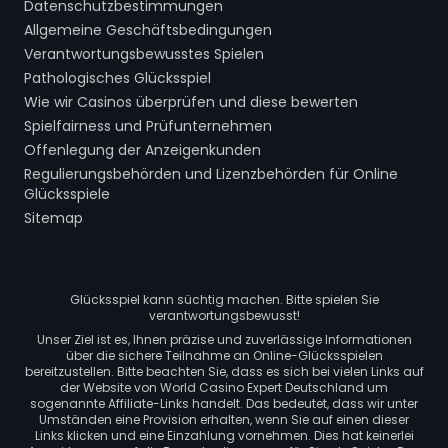
Datenschutzbestimmungen
Allgemeine Geschäftsbedingungen
Verantwortungsbewusstes Spielen
Pathologisches Glücksspiel
Wie wir Casinos überprüfen und diese bewerten
Spielfairness und Prüfunternehmen
Offenlegung der Anzeigenkunden
Regulierungsbehörden und Lizenzbehörden für Online
Glücksspiele
Sitemap
Glücksspiel kann süchtig machen. Bitte spielen Sie
verantwortungsbewusst!
Unser Ziel ist es, Ihnen präzise und zuverlässige Informationen
über die sichere Teilnahme an Online-Glücksspielen
bereitzustellen. Bitte beachten Sie, dass es sich bei vielen Links auf
der Website von World Casino Expert Deutschland um
sogenannte Affiliate-Links handelt. Das bedeutet, dass wir unter
Umständen eine Provision erhalten, wenn Sie auf einen dieser
Links klicken und eine Einzahlung vornehmen. Dies hat keinerlei