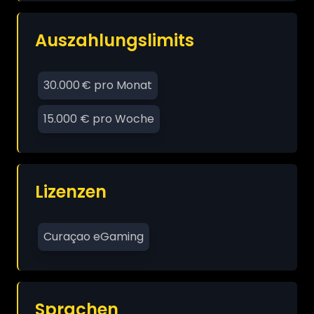
Auszahlungslimits
30.000 € pro Monat
15.000 € pro Woche
Lizenzen
Curaçao eGaming
Sprachen