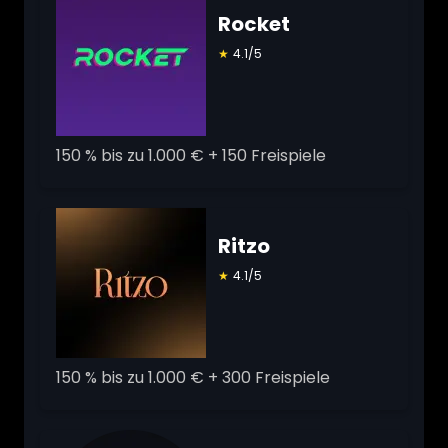
Rocket
★
4.1/5
150 % bis zu 1.000 € + 150 Freispiele
Ritzo
★
4.1/5
150 % bis zu 1.000 € + 300 Freispiele