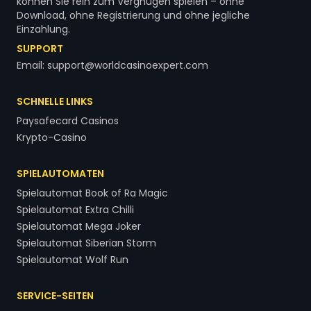
können Sie rein zum Vergnügen spielen – ohne
Download, ohne Registrierung und ohne jegliche
Einzahlung.
SUPPORT
Email:
support@worldcasinoexpert.com
SCHNELLE LINKS
Paysafecard Casinos
Krypto-Casino
SPIELAUTOMATEN
Spielautomat Book of Ra Magic
Spielautomat Extra Chilli
Spielautomat Mega Joker
Spielautomat Siberian Storm
Spielautomat Wolf Run
SERVICE-SEITEN