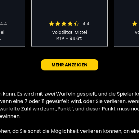
4.4
4.4
tel
Volatilität: Mittel
Vo
%
RTP – 94.6%
MEHR ANZEIGEN
n kann. Es wird mit zwei Würfeln gespielt, und die Spieler 
n eine 7 oder 11 gewürfelt wird, oder Sie verlieren, wenn 
ürfelte Zahl wird zum „Punkt“, und dieser Punkt muss no
gewinnen.
en, da Sie sonst die Möglichkeit verlieren können, an 