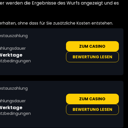
ster werden die Ergebnisse des Wurfs angezeigt und es
 erhalten, ohne dass für Sie zusätzliche Kosten entstehen.
estauszahlung
ZUM CASINO
ahlungsdauer
 Werktage
BEWERTUNG LESEN
tzbedingungen
estauszahlung
€
ZUM CASINO
ahlungsdauer
 Werktage
BEWERTUNG LESEN
tzbedingungen