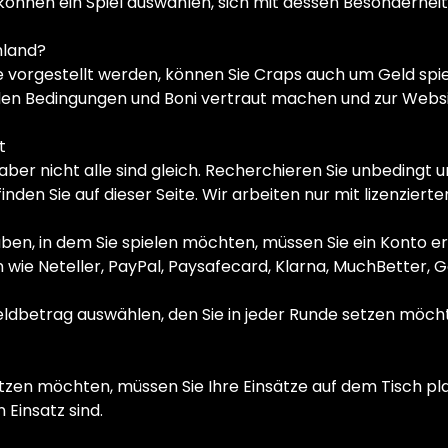
 können ein Spiel auswählen, sich mit dessen Besonderh
hland?
e vorgestellt werden, können Sie Craps auch um Geld spie
t den Bedingungen und Boni vertraut machen und zur Webs
t
 aber nicht alle sind gleich. Recherchieren Sie unbedingt u
inden Sie auf dieser Seite. Wir arbeiten nur mit lizenzie
ben, in dem Sie spielen möchten, müssen Sie ein Konto er
n wie
Neteller
,
PayPal
,
Paysafecard
,
Klarna
,
MuchBetter
,
G
dbetrag auswählen, den Sie in jeder Runde setzen möchten
en möchten, müssen Sie Ihre Einsätze auf dem Tisch platz
 Einsatz sind.