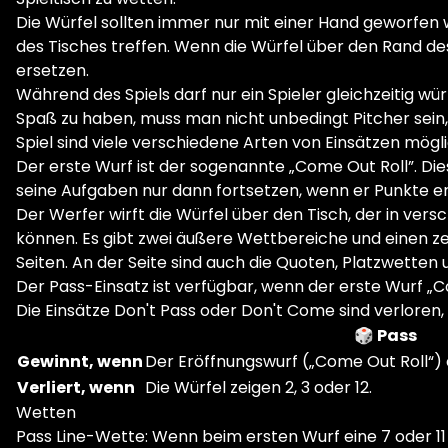
Die Würfel sollten immer nur mit einer Hand geworfen
des Tisches treffen. Wenn die Würfel über den Rand de
ersetzen.
Während des Spiels darf nur ein Spieler gleichzeitig wür
Spaß zu haben, muss man nicht unbedingt Pitcher sein,
Spiel sind viele verschiedene Arten von Einsätzen mögli
Der erste Wurf ist der sogenannte „Come Out Roll”. Dies
seine Aufgaben nur dann fortsetzen, wenn er Punkte erzi
Der Werfer wirft die Würfel über den Tisch, der in vers
können. Es gibt zwei äußere Wettbereiche und einen z
Seiten. An der Seite sind auch die Quoten, Platzwetten
Der Pass-Einsatz ist verfügbar, wenn der erste Wurf „Com
Die Einsätze Don't Pass oder Don't Come sind verloren,
🎲 Pass
Gewinnt, wenn
Der Eröffnungswurf („Come Out Roll“) e
Verliert, wenn
Die Würfel zeigen 2, 3 oder 12.
Wetten
Pass Line-Wette: Wenn beim ersten Wurf eine 7 oder 11 ge