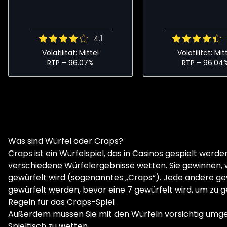
4.1
Volatilität: Mittel
Volatilität: Mit
RTP – 96.07%
RTP – 96.04
Was sind Würfel oder Craps?
Craps ist ein Würfelspiel, das in Casinos gespielt werde
verschiedene Würfelergebnisse wetten. Sie gewinnen, wen
gewürfelt wird (sogenanntes „Craps“). Jede andere gew
gewürfelt werden, bevor eine 7 gewürfelt wird, um zu 
Regeln für das Craps-Spiel
Außerdem müssen Sie mit den Würfeln vorsichtig umgeh
Spieltisch zu wetten.