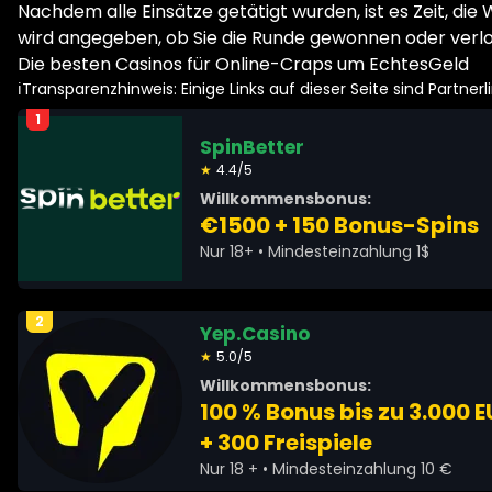
Nachdem alle Einsätze getätigt wurden, ist es Zeit, die
wird angegeben, ob Sie die Runde gewonnen oder verl
Die besten Casinos für Online-Craps um EchtesGeld
ℹ️Transparenzhinweis: Einige Links auf dieser Seite sind Partn
1
SpinBetter
★
4.4/5
Willkommensbonus:
€1500 + 150 Bonus-Spins
Nur 18+ • Mindesteinzahlung 1$
2
Yep.Casino
★
5.0/5
Willkommensbonus:
100 % Bonus bis zu 3.000 
+ 300 Freispiele
Nur 18 + • Mindesteinzahlung 10 €