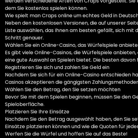
werden verschiedene Arten von Craps vorgestellt. Sie
dem Sie kostenlos spielen können.
Wie spielt man Craps online um echtes Geld in Deutsc
Neben den kostenlosen Versionen, die auf unserer Seit
Liste auswählen, das Ihnen am besten gefällt, sich mi
Schritt genauer.
Wählen Sie ein Online-Casino, das Würfelspiele anbiete
Es gibt viele Online-Casinos, die Würfelspiele anbieten,
eine gute Auswahl an Spielen bietet. Die besten davon f
Registrieren Sie sich und zahlen Sie Geld ein
Nachdem Sie sich für ein Online-Casino entschieden ha
Casinos akzeptieren die gängigsten Zahlungsmethode
Wählen Sie den Betrag, den Sie setzen möchten
Bevor Sie mit dem Spielen beginnen, müssen Sie den Gel
Spieloberfläche.
Platzieren Sie Ihre Einsätze
Nachdem Sie den Betrag ausgewählt haben, den Sie setz
Einsätze platzieren können und wie die Quoten für jeden
Werfen Sie die Würfel und hoffen Sie auf das Beste!