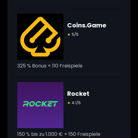
Coins.Game
★
5/5
325 % Bonus + 110 Freispiele
Rocket
★
4.1/5
150 % bis zu 1.000 € + 150 Freispiele