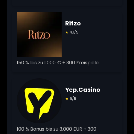
Ritzo
★
4.1/5
150 % bis zu 1.000 € + 300 Freispiele
Yep.Casino
★
5/5
100 % Bonus bis zu 3.000 EUR + 300