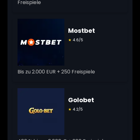
Freispiele
Mostbet
★
4.6/5
Bis zu 2.000 EUR + 250 Freispiele
Golobet
★
4.2/5