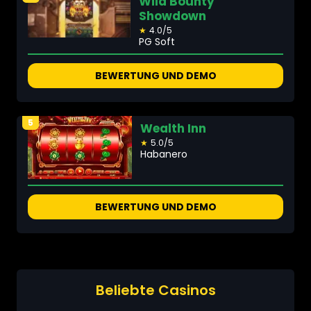
Wild Bounty
Showdown
★
4.0/5
PG Soft
BEWERTUNG UND DEMO
5
Wealth Inn
★
5.0/5
Habanero
BEWERTUNG UND DEMO
Beliebte Casinos