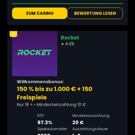
ZUM CASINO
BEWERTUNG LESEN
4
Rocket
★
4.1/5
Willkommensbonus:
150 % bis zu 1.000 € + 150
Freispiele
Nur 18 + • Mindesteinzahlung 10 €
RTP
Mindestauszahlung
97.3%
20 €
Spielautomaten
Auszahlungsdauer