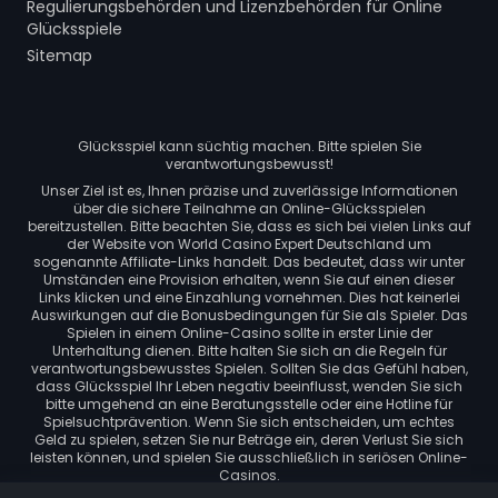
Regulierungsbehörden und Lizenzbehörden für Online
Glücksspiele
Sitemap
Glücksspiel kann süchtig machen. Bitte spielen Sie
verantwortungsbewusst!
Unser Ziel ist es, Ihnen präzise und zuverlässige Informationen
über die sichere Teilnahme an Online-Glücksspielen
bereitzustellen. Bitte beachten Sie, dass es sich bei vielen Links auf
der Website von World Casino Expert Deutschland um
sogenannte Affiliate-Links handelt. Das bedeutet, dass wir unter
Umständen eine Provision erhalten, wenn Sie auf einen dieser
Links klicken und eine Einzahlung vornehmen. Dies hat keinerlei
Auswirkungen auf die Bonusbedingungen für Sie als Spieler. Das
Spielen in einem Online-Casino sollte in erster Linie der
Unterhaltung dienen. Bitte halten Sie sich an die Regeln für
verantwortungsbewusstes Spielen. Sollten Sie das Gefühl haben,
dass Glücksspiel Ihr Leben negativ beeinflusst, wenden Sie sich
bitte umgehend an eine Beratungsstelle oder eine Hotline für
Spielsuchtprävention. Wenn Sie sich entscheiden, um echtes
Geld zu spielen, setzen Sie nur Beträge ein, deren Verlust Sie sich
leisten können, und spielen Sie ausschließlich in seriösen Online-
Casinos.