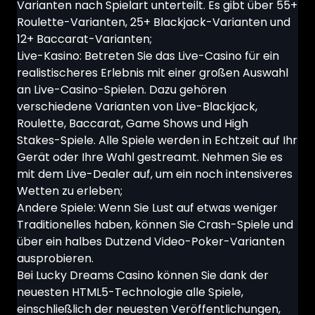
Varianten nach Spielart unterteilt. Es gibt über 55+
Roulette-Varianten, 25+ Blackjack-Varianten und
12+ Baccarat-Varianten;
Live-Kasino: Betreten Sie das Live-Casino für ein
realistischeres Erlebnis mit einer großen Auswahl
an Live-Casino-Spielen. Dazu gehören
verschiedene Varianten von Live-Blackjack,
Roulette, Baccarat, Game Shows und High
Stakes-Spiele. Alle Spiele werden in Echtzeit auf Ihr
Gerät oder Ihre Wahl gestreamt. Nehmen Sie es
mit dem Live-Dealer auf, um ein noch intensiveres
Wetten zu erleben;
Andere Spiele: Wenn Sie Lust auf etwas weniger
Traditionelles haben, können Sie Crash-Spiele und
über ein halbes Dutzend Video-Poker-Varianten
ausprobieren.
Bei Lucky Dreams Casino können Sie dank der
neuesten HTML5-Technologie alle Spiele,
einschließlich der neuesten Veröffentlichungen,