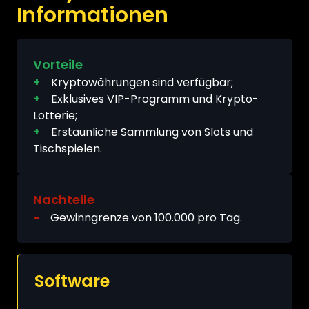
Informationen
Vorteile
Kryptowährungen sind verfügbar;
Exklusives VIP-Programm und Krypto-
Lotterie;
Erstaunliche Sammlung von Slots und
Tischspielen.
Nachteile
Gewinngrenze von 100.000 pro Tag.
Software