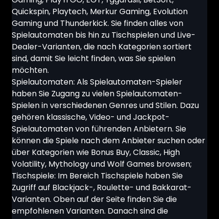
Quickspin, Playtech, Merkur Gaming, Evolution
Gaming und Thunderkick. Sie finden alles von
Spielautomaten bis hin zu Tischspielen und Live-
Dealer-Varianten, die nach Kategorien sortiert
sind, damit Sie leicht finden, was Sie spielen
möchten.
Spielautomaten: Als Spielautomaten-Spieler
haben Sie Zugang zu vielen Spielautomaten-
Spielen in verschiedenen Genres und Stilen. Dazu
gehören klassische, Video- und Jackpot-
Spielautomaten von führenden Anbietern. Sie
können die Spiele nach dem Anbieter suchen oder
über Kategorien wie Bonus Buy, Classic, High
Volatility, Mythology und Wolf Games browsen;
Tischspiele: Im Bereich Tischspiele haben Sie
Zugriff auf Blackjack-, Roulette- und Bakkarat-
Varianten. Oben auf der Seite finden Sie die
empfohlenen Varianten. Danach sind die