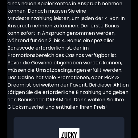
eines neuen Spielerkontos in Anspruch nehmen
können. Danach müssen Sie eine
Mindesteinzahlung leisten, um jeden der 4 Boni in
Anspruch nehmen zu können. Der erste Bonus
kann sofort in Anspruch genommen werden,
während für den 2. bis 4. Bonus ein spezieller
Bonuscode erforderlich ist, der im
Promotionsbereich des Casinos verfügbar ist.
Bevor die Gewinne abgehoben werden können,
müssen die Umsatzbedingungen erfüllt werden.
Das Casino hat viele Promotionen, aber Pick &
Dream ist bei weitem der Favorit. Bei dieser Aktion
tätigen Sie die erforderliche Einzahlung und geben
den Bonuscode DREAM ein. Dann wählen Sie Ihre
Glücksmuschel und enthüllen Ihren Preis!