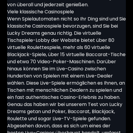
von überall und jederzeit genießen.
Viele klassische Casinospiele
Wenn Spielautomaten nicht so Ihr Ding sind und Sie
klassische Casinospiele bevorzugen, sind Sie bei
Lucky Dreams genau richtig. Die virtuelle
Tischspiele-Lobby der Website bietet über 80
virtuelle Roulettespiele, mehr als 60 virtuelle
Blackjack-Spiele, über 15 virtuelle Baccarat-Tische
und etwa 70 Video-Poker-Maschinen. Darüber
hinaus können Sie im Live-Casino zwischen
Hunderten von Spielen mit einem Live-Dealer
wählen. Diese Live-Spiele ermöglichen es Ihnen, an
Tischen mit menschlichen Dealern zu spielen und
ein fast authentisches Casino-Erlebnis zu haben.
Genau das haben wir bei unserem Test von Lucky
Dreams getan und Poker, Baccarat, Blackjack,
Roulette und sogar Live-TV-Spiele gefunden.
Abgesehen davon, dass es sich um eines der
besten Live-Casinos überhaupt handelt, umfasst