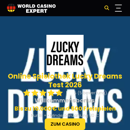
Online Spielothek Lucky Dreams
Test 2026
5.0/5
(5 bewertung)
Willkommensbonus:
Bis zu 10.000 € und 500 Freispielen
Nur 18 + • Mindesteinzahlung 20 €
ZUM CASINO