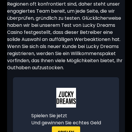
Regionen oft konfrontiert sind, daher steht unser
engagiertes Team bereit, um jede Seite, die wir
überprüfen, gründlich zu testen. Glücklicherweise
haben wir bei unserem Test von Lucky Dreams
Casino festgestellt, dass dieser Betreiber eine
solide Auswahl an auffälligen Werbeaktionen hat.
Wenn Sie sich als neuer Kunde bei Lucky Dreams
registrieren, werden Sie ein Willkommenspaket
vorfinden, das Ihnen viele Möglichkeiten bietet, Ihr
Guthaben aufzustocken.
Spielen Sie jetzt
Und gewinnen Sie echtes Geld