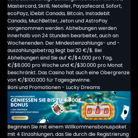
Mastercard, Skrill, Neteller, Paysafecard, Sofort,
ecoPayz, iDebit Canada, Bitcoin, Instadebit
Canada, MuchBetter, Jeton und AstroPay
vorgenommen werden. Abhebungen werden
innerhalb von 24 Stunden bearbeitet, auch an
Wochenenden. Der Mindesteinzahlungs- und -
auszahlungsbetrag liegt bei 20 €/$. Bei
Abhebungen sind Sie auf €/$4.000 pro Tag,
€/$8.000 pro Woche und €/$30.000 pro Monat
beschränkt. Das Casino hat auch eine Obergrenze
von €/$100.000 für Tagesgewinne.
Boni und Promotionen - Lucky Dreams
Beginnen Sie mit einem Willkommensbonuspaket
mit 4 Einzahlungen, das Sie durch die Registrierung