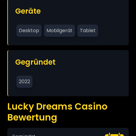
Geräte
Desktop
Mobilgerät
Tablet
Gegründet
2022
Lucky Dreams Casino
Bewertung