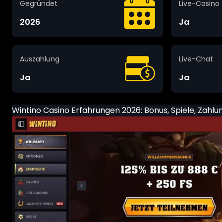
Gegründet
Live-Casino
2026
Ja
Auszahlung
Live-Chat
Ja
Ja
Wintino Casino Erfahrungen 2026: Bonus, Spiele, Zahl