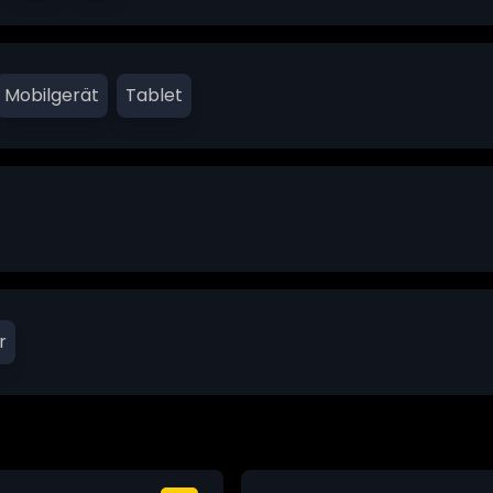
Mobilgerät
Tablet
r