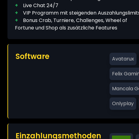
Live Chat 24/7
VIP Programm mit steigenden Auszahlungslimit
Bonus Crab, Turniere, Challenges, Wheel of
Fortune und Shop als zusätzliche Features
Software
Avatarux
Felix Gami
Mancala G
Onlyplay
Einzahlungsmethoden