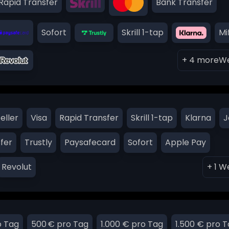
Rapid Transfer
Bank Transfer
Sofort
Skrill 1-tap
Mi
+ 4 moreWe
eller
Visa
Rapid Transfer
Skrill 1-tap
Klarna
J
fer
Trustly
Paysafecard
Sofort
Apple Pay
Revolut
+ 1 W
o Tag
500 € pro Tag
1.000 € pro Tag
1.500 € pro 