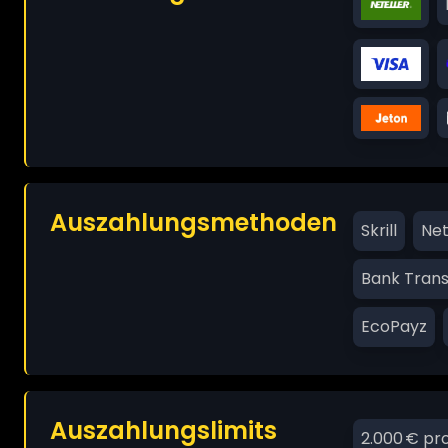
Auszahlungsmethoden
Skrill
Net
Bank Trans
EcoPayz
Auszahlungslimits
2.000 € pr