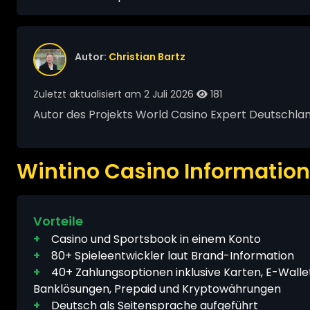
Autor:
Christian Bartz
Zuletzt aktualisiert am 2 Juli 2026
181
Autor des Projekts World Casino Expert Deutschla
Wintino Casino Informatio
Vorteile
Casino und Sportsbook in einem Konto
80+ Spieleentwickler laut Brand-Information
40+ Zahlungsoptionen inklusive Karten, E-Walle
Banklösungen, Prepaid und Kryptowährungen
Deutsch als Seitensprache aufgeführt