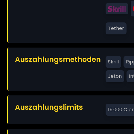
Tether
Auszahlungsmethoden
Skrill
Rip
Jeton
In
Auszahlungslimits
15.000 € p