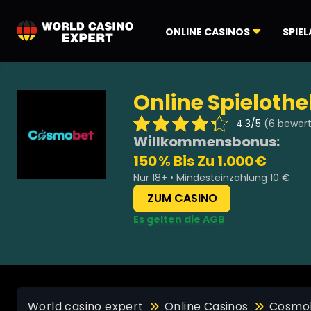
ONLINE CASINOS
SPIE
Online Spieloth
4.3/5
(6 bewer
Willkommensbonus:
150 % Bis Zu 1.000 €
Nur 18+ • Mindesteinzahlung 10 €
ZUM CASINO
Es gelten die AGB
World casino expert
Online Casinos
Cosmo