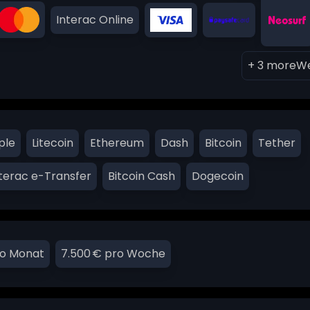
Interac Online
+ 3 moreWe
ple
Litecoin
Ethereum
Dash
Bitcoin
Tether
terac e-Transfer
Bitcoin Cash
Dogecoin
ro Monat
7.500 € pro Woche