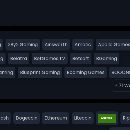
g
2By2 Gaming
Ainsworth
Amatic
Apollo Game
ng
Belatra
BetGames.TV
Betsoft
BGaming
Gaming
Blueprint Gaming
Booming Games
BOOON
+ 71 W
Dash
Dogecoin
Ethereum
Litecoin
Rip