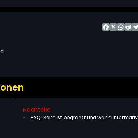
Facebook
X
WhatsA
Reddi
Te
nd
ionen
Nachteile
FAQ-Seite ist begrenzt und wenig informativ