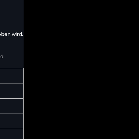
eben wird.
nd