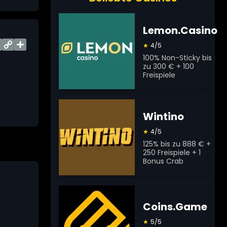
Lemon.Casino
★
4/5
pp
t
legram
Copy
Share
100% Non-Sticky bis
zu 300 € + 100
Link
Freispiele
Wintino
★
4/5
125% bis zu 888 € +
250 Freispiele + 1
Bonus Crab
Coins.Game
★
5/5