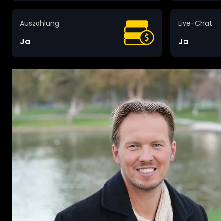
Auszahlung
Live-Chat
Ja
Ja