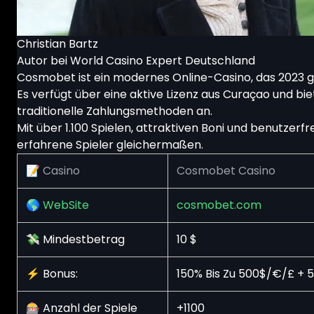
Christian Bartz
Autor bei World Casino Expert Deutschland
Cosmobet ist ein modernes Online-Casino, das 2023 g
Es verfügt über eine aktive Lizenz aus Curaçao und b
traditionelle Zahlungsmethoden an.
Mit über 1.100 Spielen, attraktiven Boni und benutze
erfahrene Spieler gleichermaßen.
📝 Casino
Cosmobet Casino
🌎 WebSite
cosmobet.com
💸 Mindestbetrag
10 $
⚡️ Bonus:
150% Bis Zu 500$/€/£ + 
🎰 Anzahl der Spiele
+1100