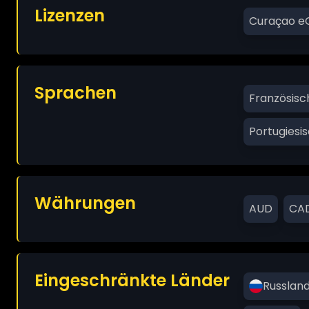
Lizenzen
Curaçao e
Sprachen
Französisc
Portugiesi
Währungen
AUD
CA
Eingeschränkte Länder
Russlan