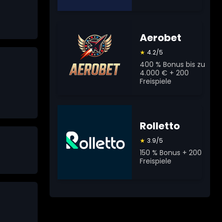
Aerobet
★
4.2/5
400 % Bonus bis zu
4.000 € + 200
Freispiele
Rolletto
★
3.9/5
150 % Bonus + 200
Freispiele