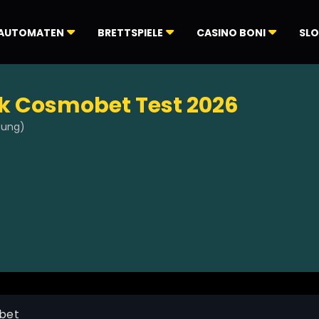
LAUTOMATEN
BRETTSPIELE
CASINO BONI
SLO
ek Cosmobet Test 2026
tung)
bet