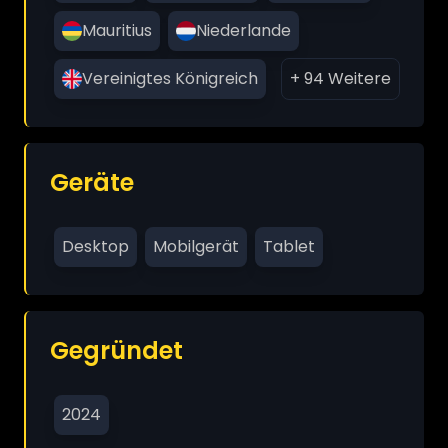
Mauritius
Niederlande
Vereinigtes Königreich
+ 94 Weitere
Geräte
Desktop
Mobilgerät
Tablet
Gegründet
2024