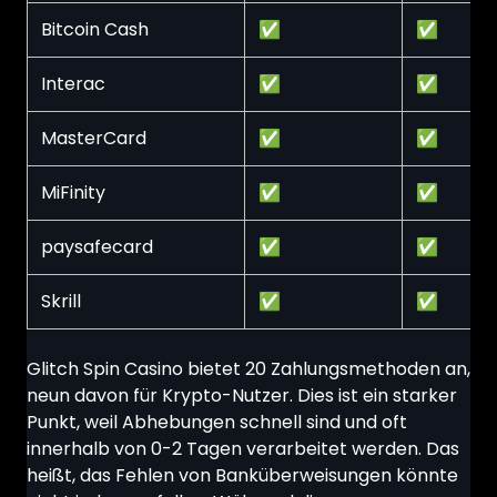
Bitcoin Cash
✅
✅
Interac
✅
✅
MasterCard
✅
✅
MiFinity
✅
✅
paysafecard
✅
✅
Skrill
✅
✅
Glitch Spin Casino bietet 20 Zahlungsmethoden an,
neun davon für Krypto-Nutzer. Dies ist ein starker
Punkt, weil Abhebungen schnell sind und oft
innerhalb von 0-2 Tagen verarbeitet werden. Das
heißt, das Fehlen von Banküberweisungen könnte