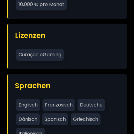
10.000 € pro Monat
Lizenzen
Curaçao eGaming
Sprachen
Englisch
Französisch
Deutsche
Dänisch
Spanisch
Griechisch
Italienisch