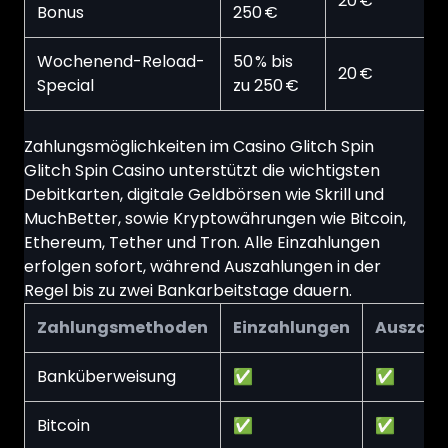
20 €
Bonus
250 €
Wochenend-Reload-
50 % bis
20 €
Special
zu 250 €
Zahlungsmöglichkeiten im Casino Glitch Spin
Glitch Spin Casino unterstützt die wichtigsten
Debitkarten, digitale Geldbörsen wie Skrill und
MuchBetter, sowie Kryptowährungen wie Bitcoin,
Ethereum, Tether und Tron. Alle Einzahlungen
erfolgen sofort, während Auszahlungen in der
Regel bis zu zwei Bankarbeitstage dauern.
Zahlungsmethoden
Einzahlungen
Auszahl
Banküberweisung
✅
✅
Bitcoin
✅
✅