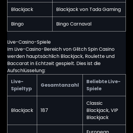
Blackjack
Blackjack von Tada Gaming
Bingo
Bingo Carnaval
Live-Casino-Spiele
Im Live-Casino-Bereich von Glitch Spin Casino
werden hauptsächlich Blackjack, Roulette und
Baccarat in Echtzeit gespielt. Dies ist die
Aufschlüsselung:
Live-
Beliebte Live-
Gesamtanzahl
Spieltyp
Spiele
Classic
Blackjack
187
Blackjack, VIP
Blackjack
European