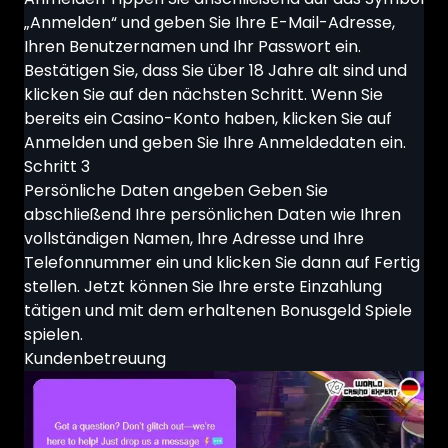
„Anmelden“ und geben Sie Ihre E-Mail-Adresse,
Ihren Benutzernamen und Ihr Passwort ein.
Bestätigen Sie, dass Sie über 18 Jahre alt sind und
klicken Sie auf den nächsten Schritt. Wenn Sie
bereits ein Casino-Konto haben, klicken Sie auf
Anmelden und geben Sie Ihre Anmeldedaten ein.
Schritt 3
Persönliche Daten angeben Geben Sie
abschließend Ihre persönlichen Daten wie Ihren
vollständigen Namen, Ihre Adresse und Ihre
Telefonnummer ein und klicken Sie dann auf Fertig
stellen. Jetzt können Sie Ihre erste Einzahlung
tätigen und mit dem erhaltenen Bonusgeld Spiele
spielen.
Kundenbetreuung