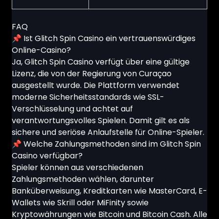
FAQ
📌 Ist Glitch Spin Casino ein vertrauenswürdiges
Online-Casino?
Ja, Glitch Spin Casino verfügt über eine gültige
Lizenz, die von der Regierung von Curaçao
ausgestellt wurde. Die Plattform verwendet
moderne Sicherheitsstandards wie SSL-
Verschlüsselung und achtet auf
verantwortungsvolles Spielen. Damit gilt es als
sichere und seriöse Anlaufstelle für Online-Spieler.
📌 Welche Zahlungsmethoden sind im Glitch Spin
Casino verfügbar?
Spieler können aus verschiedenen
Zahlungsmethoden wählen, darunter
Banküberweisung, Kreditkarten wie MasterCard, E-
Wallets wie Skrill oder MiFinity sowie
Kryptowährungen wie Bitcoin und Bitcoin Cash. Alle