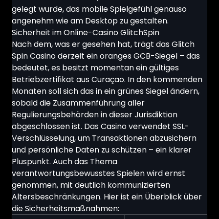
gelegt wurde, das mobile Spielgefühl genauso
angenehm wie am Desktop zu gestalten.
Sicherheit im Online-Casino GlitchSpin
Nach dem, was er gesehen hat, trägt das Glitch
Spin Casino derzeit ein oranges GCB-Siegel – das
bedeutet, es besitzt momentan ein gültiges
Betriebzertifikat aus Curaçao. In den kommenden
Monaten soll sich das in ein grünes Siegel ändern,
sobald die Zusammenführung aller
Regulierungsbehörden in dieser Jurisdiktion
abgeschlossen ist. Das Casino verwendet SSL-
Verschlüsselung, um Transaktionen abzusichern
und persönliche Daten zu schützen – ein klarer
Pluspunkt. Auch das Thema
verantwortungsbewusstes Spielen wird ernst
genommen, mit deutlich kommunizierten
Altersbeschränkungen. Hier ist ein Überblick über
die Sicherheitsmaßnahmen: