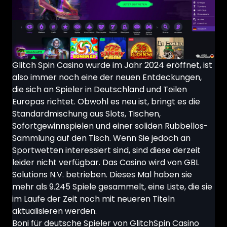
Glitch Spin Casino wurde im Jahr 2024 eröffnet, ist
also immer noch eine der neuen Entdeckungen,
die sich an Spieler in Deutschland und Teilen
Europas richtet. Obwohl es neu ist, bringt es die
Standardmischung aus Slots, Tischen,
Sofortgewinnspielen und einer soliden Rubbellos-
Sammlung auf den Tisch. Wenn Sie jedoch an
Sportwetten interessiert sind, sind diese derzeit
leider nicht verfügbar. Das Casino wird von GBL
Solutions N.V. betrieben. Dieses Mal haben sie
mehr als 9.245 Spiele gesammelt, eine Liste, die sie
im Laufe der Zeit noch mit neueren Titeln
aktualisieren werden.
Boni für deutsche Spieler von GlitchSpin Casino