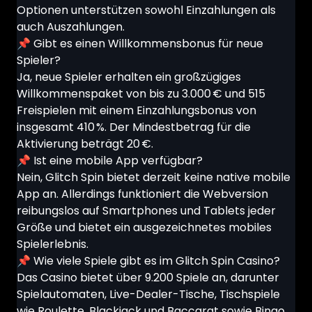
Optionen unterstützen sowohl Einzahlungen als
auch Auszahlungen.
📌 Gibt es einen Willkommensbonus für neue
Spieler?
Ja, neue Spieler erhalten ein großzügiges
Willkommenspaket von bis zu 3.000 € und 515
Freispielen mit einem Einzahlungsbonus von
insgesamt 410 %. Der Mindestbetrag für die
Aktivierung beträgt 20 €.
📌 Ist eine mobile App verfügbar?
Nein, Glitch Spin bietet derzeit keine native mobile
App an. Allerdings funktioniert die Webversion
reibungslos auf Smartphones und Tablets jeder
Größe und bietet ein ausgezeichnetes mobiles
Spielerlebnis.
📌 Wie viele Spiele gibt es im Glitch Spin Casino?
Das Casino bietet über 9.200 Spiele an, darunter
Spielautomaten, Live-Dealer-Tische, Tischspiele
wie Roulette, Blackjack und Baccarat sowie Bingo