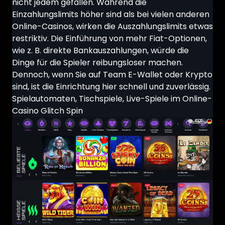
nicht jedem gefallen. Während die
Einzahlungslimits höher sind als bei vielen anderen
Online-Casinos, wirken die Auszahlungslimits etwas
restriktiv. Die Einführung von mehr Fiat-Optionen,
wie z. B. direkte Bankauszahlungen, würde die
Dinge für die Spieler reibungsloser machen.
Dennoch, wenn Sie auf Team E-Wallet oder Krypto
sind, ist die Einrichtung hier schnell und zuverlässig.
Spielautomaten, Tischspiele, Live-Spiele im Online-
Casino Glitch Spin