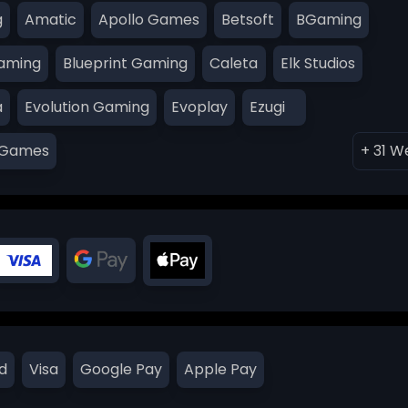
g
Amatic
Apollo Games
Betsoft
BGaming
Gaming
Blueprint Gaming
Caleta
Elk Studios
a
Evolution Gaming
Evoplay
Ezugi
 Games
+ 31 W
d
Visa
Google Pay
Apple Pay