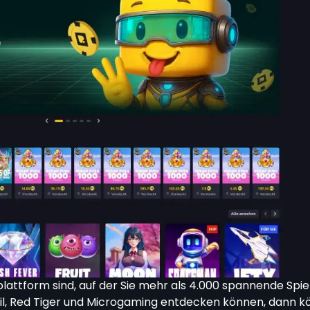
lattform sind, auf der Sie mehr als 4.000 spannende Spie
il, Red Tiger und Microgaming entdecken können, dann k