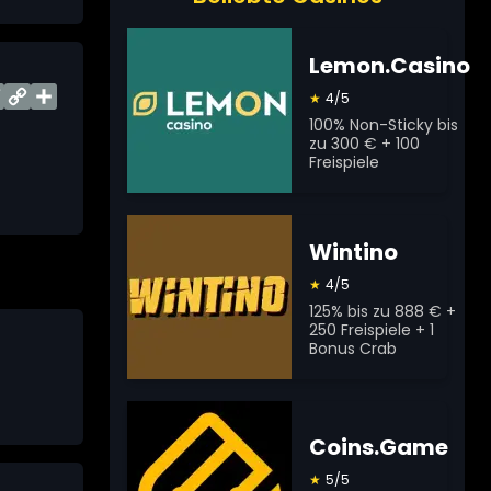
Lemon.Casino
★
4/5
pp
t
legram
Copy
Share
100% Non-Sticky bis
zu 300 € + 100
Link
Freispiele
Wintino
★
4/5
125% bis zu 888 € +
250 Freispiele + 1
Bonus Crab
Coins.Game
★
5/5