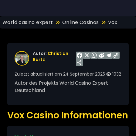
World casino expert
Online Casinos
Vox
Autor:
Christian
Bartz
Facebook
X
WhatsApp
Reddit
Telegram
Copy
Share
Link
Zuletzt aktualisiert am 24 September 2025
1032
Autor des Projekts World Casino Expert
Deutschland
Vox Casino Informationen