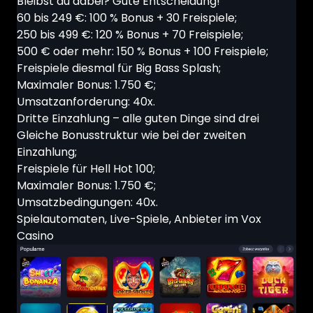
Bleibst du dabei? Gute Entscheidung!
60 bis 249 €: 100 % Bonus + 30 Freispiele;
250 bis 499 €: 120 % Bonus + 70 Freispiele;
500 € oder mehr: 150 % Bonus + 100 Freispiele;
Freispiele diesmal für Big Bass Splash;
Maximaler Bonus: 1.750 €;
Umsatzanforderung: 40x.
Dritte Einzahlung – alle guten Dinge sind drei
Gleiche Bonusstruktur wie bei der zweiten
Einzahlung;
Freispiele für Hell Hot 100;
Maximaler Bonus: 1.750 €;
Umsatzbedingungen: 40x.
Spielautomaten, Live-Spiele, Anbieter im Vox
Casino