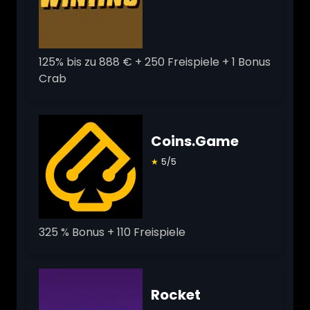
125% bis zu 888 € + 250 Freispiele + 1 Bonus
Crab
Coins.Game
★
5/5
325 % Bonus + 110 Freispiele
Rocket