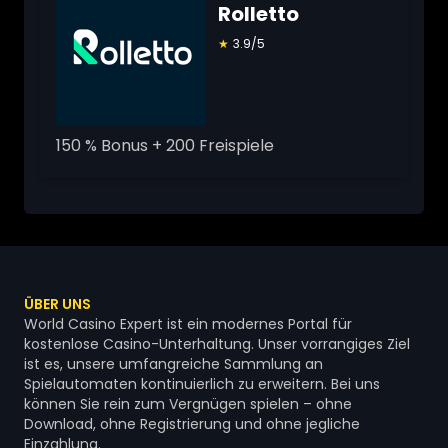
Rolletto
★
3.9/5
150 % Bonus + 200 Freispiele
ÜBER UNS
World Casino Expert ist ein modernes Portal für
kostenlose Casino-Unterhaltung. Unser vorrangiges Ziel
ist es, unsere umfangreiche Sammlung an
Spielautomaten kontinuierlich zu erweitern. Bei uns
können Sie rein zum Vergnügen spielen – ohne
Download, ohne Registrierung und ohne jegliche
Einzahlung.