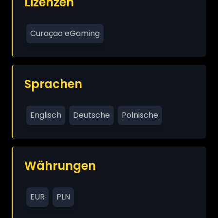
Lizenzen
Curaçao eGaming
Sprachen
Englisch
Deutsche
Polnische
Währungen
EUR
PLN