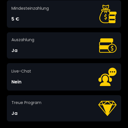
Mindesteinzahlung
5 €
Auszahlung
Ja
Live-Chat
Nein
Treue Program
Ja