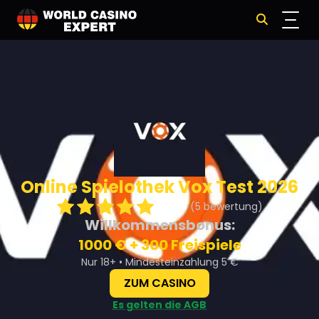
Online Spielothek Vox Test 2026
5.0/5
(5 bewertung)
Willkommensbonus:
1000 € + 300 Freispiele
Nur 18+ • Mindesteinzahlung 5 €
ZUM CASINO
Es gelten die AGB