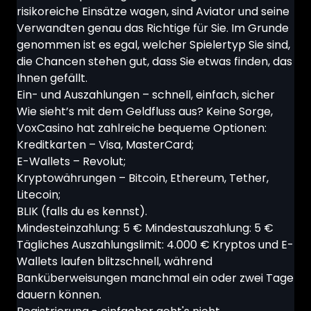
risikoreiche Einsätze wagen, sind Aviator und seine
Verwandten genau das Richtige für Sie. Im Grunde
genommen ist es egal, welcher Spielertyp Sie sind,
die Chancen stehen gut, dass Sie etwas finden, das
Ihnen gefällt.
Ein- und Auszahlungen – schnell, einfach, sicher
Wie sieht’s mit dem Geldfluss aus? Keine Sorge,
VoxCasino hat zahlreiche bequeme Optionen:
Kreditkarten – Visa, MasterCard;
E-Wallets – Revolut;
Kryptowährungen – Bitcoin, Ethereum, Tether,
Litecoin;
BLIK (falls du es kennst).
Mindesteinzahlung: 5 € Mindestauszahlung: 5 €
Tägliches Auszahlungslimit: 4.000 € Kryptos und E-
Wallets laufen blitzschnell, während
Banküberweisungen manchmal ein oder zwei Tage
dauern können.