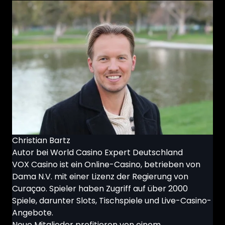
Christian Bartz
Autor bei World Casino Expert Deutschland
VOX Casino ist ein Online-Casino, betrieben von
Dama N.V. mit einer Lizenz der Regierung von
Curaçao. Spieler haben Zugriff auf über 2000
Spiele, darunter Slots, Tischspiele und Live-Casino-
Angebote.
Neue Mitglieder profitieren von einem