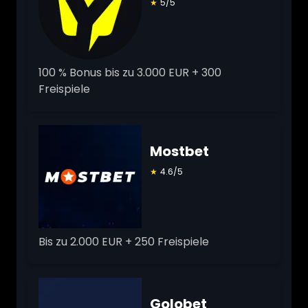
★
5/5
100 % Bonus bis zu 3.000 EUR + 300
Freispiele
Mostbet
★
4.6/5
Bis zu 2.000 EUR + 250 Freispiele
Golobet