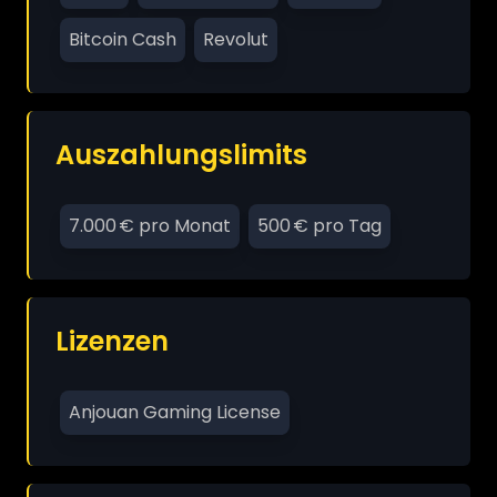
Bitcoin Cash
Revolut
Auszahlungslimits
7.000 € pro Monat
500 € pro Tag
Lizenzen
Anjouan Gaming License