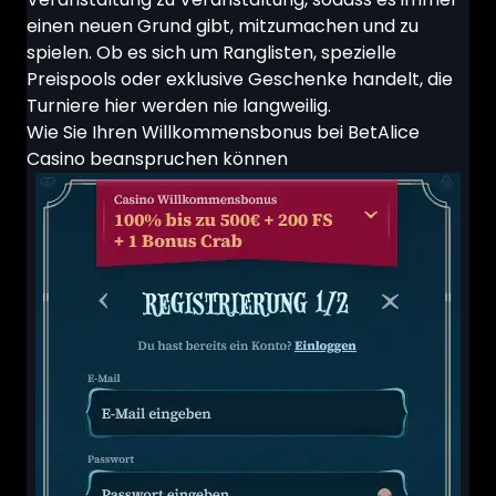
einen neuen Grund gibt, mitzumachen und zu
spielen. Ob es sich um Ranglisten, spezielle
Preispools oder exklusive Geschenke handelt, die
Turniere hier werden nie langweilig.
Wie Sie Ihren Willkommensbonus bei BetAlice
Casino beanspruchen können