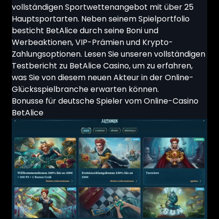
vollständigen Sportwettenangebot mit über 25
Hauptsportarten. Neben seinem Spielportfolio
besticht BetAlice durch seine Boni und
Werbeaktionen, VIP-Prämien und Krypto-
Zahlungsoptionen. Lesen Sie unseren vollständigen
Testbericht zu BetAlice Casino, um zu erfahren,
was Sie von diesem neuen Akteur in der Online-
Glücksspielbranche erwarten können.
Bonusse für deutsche Spieler vom Online-Casino
BetAlice