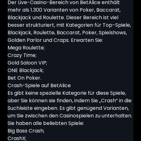
Der Live-Casino-Bereich von BetAlice enthält
mehr als 1.300 Varianten von Poker, Baccarat,
Blackjack und Roulette. Dieser Bereich ist viel
besser strukturiert, mit Kategorien für Top-Spiele,
Blackjack, Roulette, Baccarat, Poker, Spielshows,
Golden Parlor und Craps. Erwarten Sie:
Mega Roulette;
Crazy Time;
Gold Saloon VIP;
ONE Blackjack;
Bet On Poker.
Crash-Spiele auf BetAlice
Es gibt keine spezielle Kategorie für diese Spiele,
aber Sie können sie finden, indem Sie „Crash“ in die
Suchleiste eingeben. Es gibt genügend Varianten,
um Sie zwischen den Casinospielen zu unterhalten.
Sie haben alle beliebten Spiele:
Big Bass Crash;
CrashX;