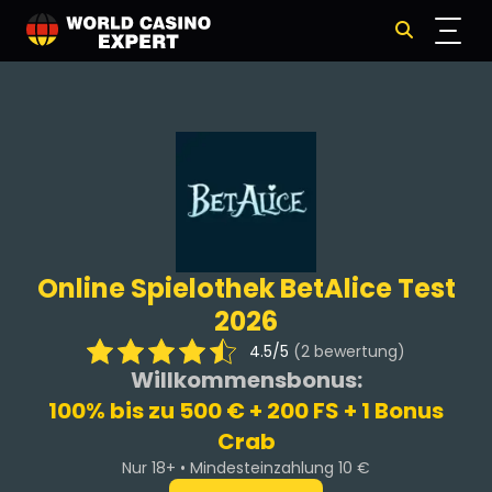
Online Spielothek BetAlice Test
2026
4.5/5
(2 bewertung)
Willkommensbonus:
100% bis zu 500 € + 200 FS + 1 Bonus
Crab
Nur 18+ • Mindesteinzahlung 10 €