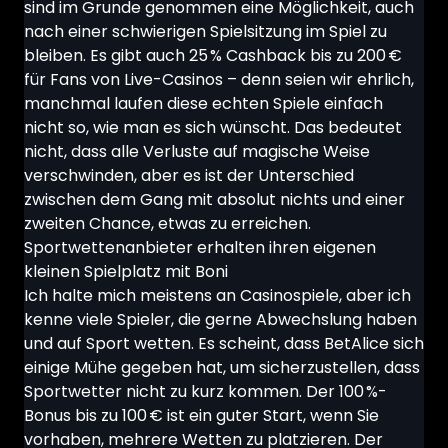
sind im Grunde genommen eine Möglichkeit, auch
nach einer schwierigen Spielsitzung im Spiel zu
bleiben. Es gibt auch 25 % Cashback bis zu 200 €
für Fans von Live-Casinos – denn seien wir ehrlich,
manchmal laufen diese echten Spiele einfach
nicht so, wie man es sich wünscht. Das bedeutet
nicht, dass alle Verluste auf magische Weise
verschwinden, aber es ist der Unterschied
zwischen dem Gang mit absolut nichts und einer
zweiten Chance, etwas zu erreichen.
Sportwettenanbieter erhalten ihren eigenen
kleinen Spielplatz mit Boni
Ich halte mich meistens an Casinospiele, aber ich
kenne viele Spieler, die gerne Abwechslung haben
und auf Sport wetten. Es scheint, dass BetAlice sich
einige Mühe gegeben hat, um sicherzustellen, dass
Sportwetter nicht zu kurz kommen. Der 100 %-
Bonus bis zu 100 € ist ein guter Start, wenn Sie
vorhaben, mehrere Wetten zu platzieren. Der