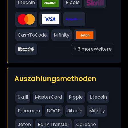
Litecoin
Ripple
CashToCode
Mifinity
+ 3 moreWeitere
Auszahlungsmethoden
Skrill
MasterCard
Ripple
Litecoin
Ethereum
DOGE
Bitcoin
Mifinity
Jeton
Bank Transfer
Cardano