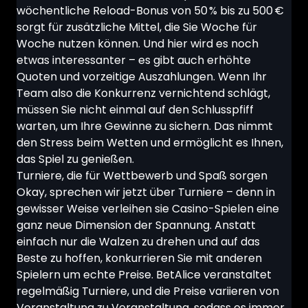
wöchentliche Reload-Bonus von 50 % bis zu 500 €
sorgt für zusätzliche Mittel, die Sie Woche für
Woche nutzen können. Und hier wird es noch
etwas interessanter – es gibt auch erhöhte
Quoten und vorzeitige Auszahlungen. Wenn Ihr
Team also die Konkurrenz vernichtend schlägt,
müssen Sie nicht einmal auf den Schlusspfiff
warten, um Ihre Gewinne zu sichern. Das nimmt
den Stress beim Wetten und ermöglicht es Ihnen,
das Spiel zu genießen.
Turniere, die für Wettbewerb und Spaß sorgen
Okay, sprechen wir jetzt über Turniere – denn in
gewisser Weise verleihen sie Casino-Spielen eine
ganz neue Dimension der Spannung. Anstatt
einfach nur die Walzen zu drehen und auf das
Beste zu hoffen, konkurrieren Sie mit anderen
Spielern um echte Preise. BetAlice veranstaltet
regelmäßig Turniere, und die Preise variieren von
Veranstaltung zu Veranstaltung, sodass es immer