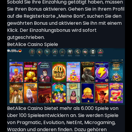
Sobald Sie Ihre Einzahlung getätigt haben, müssen
Sie Ihren Bonus aktivieren. Gehen Sie in Ihrem Profil
auf die Registerkarte „Meine Boni“, suchen Sie den
gewährten Bonus und aktivieren Sie ihn mit einem
Klick. Der Einzahlungsbonus wird sofort
gutgeschrieben.
BetAlice Casino Spiele
BetAlice Casino bietet mehr als 6.000 Spiele von
über 100 Spieleentwicklern an. Sie werden Spiele
von Pragmatic, Evolution, NetEnt, Microgaming,
Wazdan und anderen finden. Dazu gehören