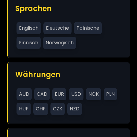
Sprachen
Englisch
Deutsche
Polnische
Finnisch
Norwegisch
Währungen
AUD
CAD
EUR
USD
NOK
PLN
HUF
CHF
CZK
NZD