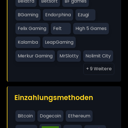
Belatra
Betsoft
BF games
BGaming
Endorphina
Ezugi
Felix Gaming
Felt
High 5 Games
Kalamba
LeapGaming
Merkur Gaming
MrSlotty
Nolimit City
+ 9 Weitere
Einzahlungsmethoden
Bitcoin
Dogecoin
Ethereum