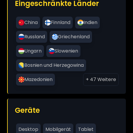
Eingeschränkte Länder
China
Finnland
Indien
Russland
Griechenland
Ungarn
Slowenien
Bosnien und Herzegowina
Mazedonien
+ 47 Weitere
Geräte
Desktop
Mobilgerät
Tablet