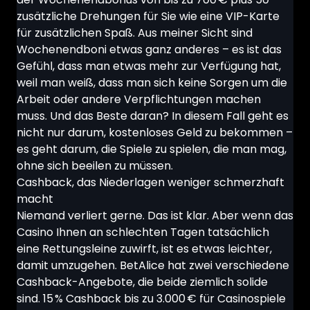
zusätzliche Drehungen für Sie wie eine VIP-Karte
für zusätzlichen Spaß. Aus meiner Sicht sind
Wochenendboni etwas ganz anderes – es ist das
Gefühl, dass man etwas mehr zur Verfügung hat,
weil man weiß, dass man sich keine Sorgen um die
Arbeit oder andere Verpflichtungen machen
muss. Und das Beste daran? In diesem Fall geht es
nicht nur darum, kostenloses Geld zu bekommen –
es geht darum, die Spiele zu spielen, die man mag,
ohne sich beeilen zu müssen.
Cashback, das Niederlagen weniger schmerzhaft
macht
Niemand verliert gerne. Das ist klar. Aber wenn das
Casino Ihnen an schlechten Tagen tatsächlich
eine Rettungsleine zuwirft, ist es etwas leichter,
damit umzugehen. BetAlice hat zwei verschiedene
Cashback-Angebote, die beide ziemlich solide
sind. 15 % Cashback bis zu 3.000 € für Casinospiele