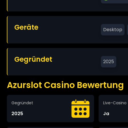
Geräte
Desktop
Gegründet
2025
Azurslot Casino Bewertung
Gegründet
Live-Casino
2025
Ja