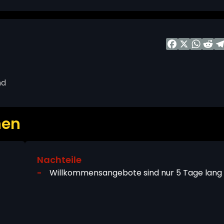
Facebook
X
WhatsA
Reddi
Te
nd
nen
Nachteile
Willkommensangebote sind nur 5 Tage lang g