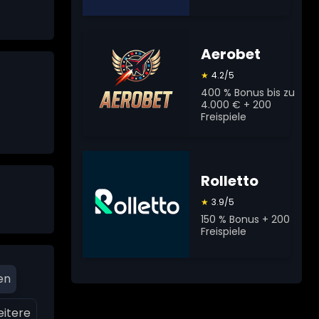
Aerobet
★
4.2/5
400 % Bonus bis zu
4.000 € + 200
Freispiele
Rolletto
★
3.9/5
150 % Bonus + 200
Freispiele
en
eitere