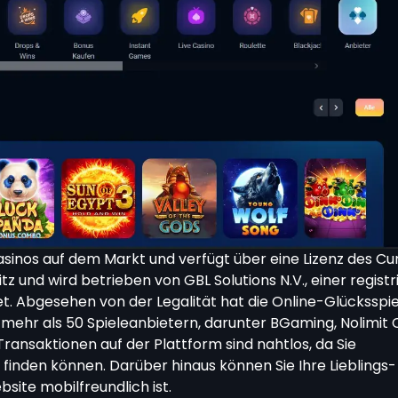
asinos auf dem Markt und verfügt über eine Lizenz des C
z und wird betrieben von GBL Solutions N.V., einer registr
. Abgesehen von der Legalität hat die Online-Glücksspie
ehr als 50 Spieleanbietern, darunter BGaming, Nolimit C
ransaktionen auf der Plattform sind nahtlos, da Sie
inden können. Darüber hinaus können Sie Ihre Lieblings-
site mobilfreundlich ist.