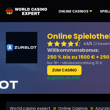
ONLINE CASINOS
SPIE
Online Spielothe
4.5/5
(2 bewer
Willkommensbonus:
250 % bis zu 1500 € + 250
Nur 18+ • Mindesteinzahlung 10 €
ZUM CASINO
Es gelten die AGB
World casino expert
Online Casinos
Azurslo