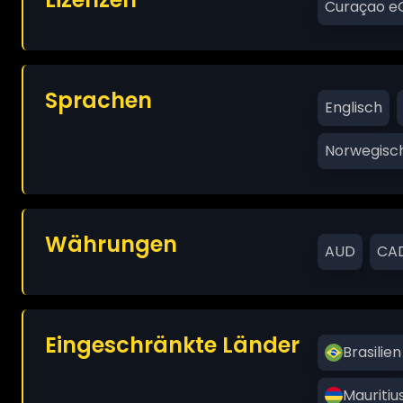
Curaçao e
Sprachen
Englisch
Norwegisc
Währungen
AUD
CA
Eingeschränkte Länder
Brasilien
Mauritiu