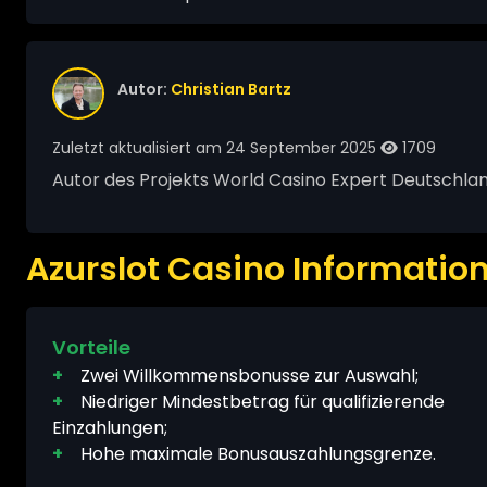
Autor:
Christian Bartz
Zuletzt aktualisiert am 24 September 2025
1709
Autor des Projekts World Casino Expert Deutschla
Azurslot Casino Informatio
Vorteile
Zwei Willkommensbonusse zur Auswahl;
Niedriger Mindestbetrag für qualifizierende
Einzahlungen;
Hohe maximale Bonusauszahlungsgrenze.