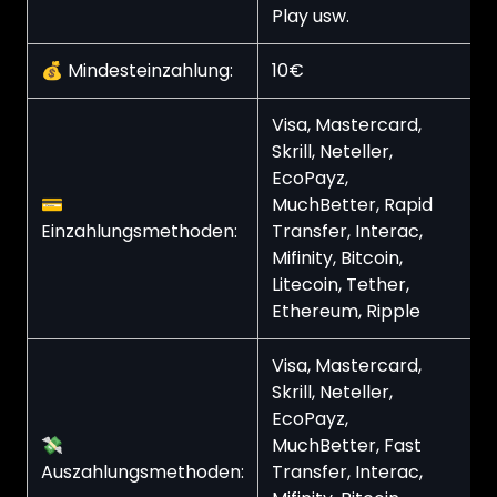
Play usw.
💰 Mindesteinzahlung:
10€
Visa, Mastercard,
Skrill, Neteller,
EcoPayz,
💳
MuchBetter, Rapid
Einzahlungsmethoden:
Transfer, Interac,
Mifinity, Bitcoin,
Litecoin, Tether,
Ethereum, Ripple
Visa, Mastercard,
Skrill, Neteller,
EcoPayz,
💸
MuchBetter, Fast
Auszahlungsmethoden:
Transfer, Interac,