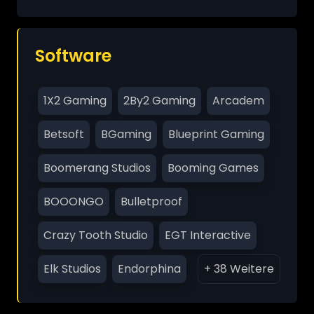
Software
1X2 Gaming
2By2 Gaming
Arcadem
Betsoft
BGaming
Blueprint Gaming
Boomerang Studios
Booming Games
BOOONGO
Bulletproof
Crazy Tooth Studio
EGT Interactive
Elk Studios
Endorphina
+ 38 Weitere