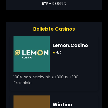
RTP – 93.965%
Beliebte Casinos
Lemon.Casino
★
4/5
100% Non-Sticky bis zu 300 € + 100
Freispiele
Wintino