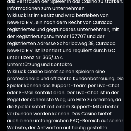
das Vertrauen der Spieler in das Casino zu stärken.
Informationen zum Unternehmen
WikiLuck ist im Besitz und wird betrieben von
NewEra B.V., ein nach dem Recht von Curacao
registriertes und gegründetes Unternehmen, mit
der Registrierungsnummer 157707 und der
registrierten Adresse Scharlooweg 39, Curacao.
NewEra B.V. ist lizenziert und reguliert durch GC
unter Lizenz Nr. 365/JAZ.
Unterstützung und Kontakte
WikiLuck Casino bietet seinen Spielern eine
professionelle und effiziente Kundenbetreuung. Die
Spieler können das Support-Team per Live-Chat
oder E-Mail kontaktieren. Der Live-Chat ist in der
Regel der schnellste Weg, um Hilfe zu erhalten, da
die Spieler sofort mit einem Support-Mitarbeiter
verbunden werden können. Das Casino bietet
auch einen umfangreichen FAQ-Bereich auf seiner
Website, der Antworten auf häufig gestellte