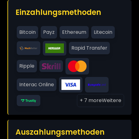
Einzahlungsmethoden
Bitcoin
Payz
Ethereum
Litecoin
Rapid Transfer
Ripple
Interac Online
+ 7 moreWeitere
Auszahlungsmethoden