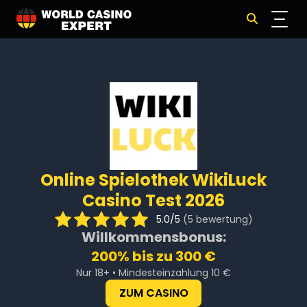
Online Spielothek WikiLuck
Casino Test 2026
5.0/5
(5 bewertung)
Willkommensbonus:
200% bis zu 300 €
Nur 18+ • Mindesteinzahlung 10 €
ZUM CASINO