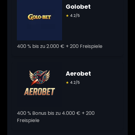
Golobet
★
4.2/5
400 % bis zu 2.000 € + 200 Freispiele
Aerobet
★
4.2/5
400 % Bonus bis zu 4.000 € + 200
Freispiele