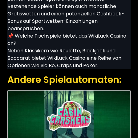
Bestehende Spieler können auch monatliche
Gratiswetten und einen potenziellen Cashback-
Bonus auf Sportwetten-Einzahlungen
beanspruchen.
📌 Welche Tischspiele bietet das WikiLuck Casino
an?
Neben Klassikern wie Roulette, Blackjack und
Baccarat bietet WikiLuck Casino eine Reihe von
Optionen wie Sic Bo, Craps und Poker.
Andere Spielautomaten: