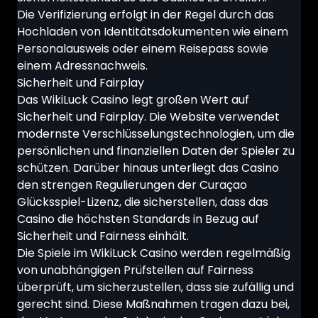
Die Verifizierung erfolgt in der Regel durch das
Hochladen von Identitätsdokumenten wie einem
Personalausweis oder einem Reisepass sowie
einem Adressnachweis.
Sicherheit und Fairplay
Das WikiLuck Casino legt großen Wert auf
Sicherheit und Fairplay. Die Website verwendet
modernste Verschlüsselungstechnologien, um die
persönlichen und finanziellen Daten der Spieler zu
schützen. Darüber hinaus unterliegt das Casino
den strengen Regulierungen der Curaçao
Glücksspiel-Lizenz, die sicherstellen, dass das
Casino die höchsten Standards in Bezug auf
Sicherheit und Fairness einhält.
Die Spiele im WikiLuck Casino werden regelmäßig
von unabhängigen Prüfstellen auf Fairness
überprüft, um sicherzustellen, dass sie zufällig und
gerecht sind. Diese Maßnahmen tragen dazu bei,