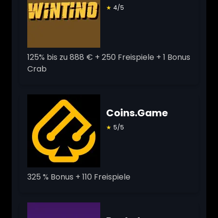
★
4/5
125% bis zu 888 € + 250 Freispiele + 1 Bonus
Crab
Coins.Game
★
5/5
325 % Bonus + 110 Freispiele