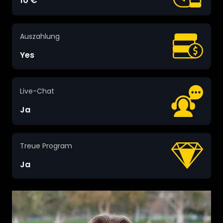
10 €
Auszahlung
Yes
Live-Chat
Ja
Treue Program
Ja