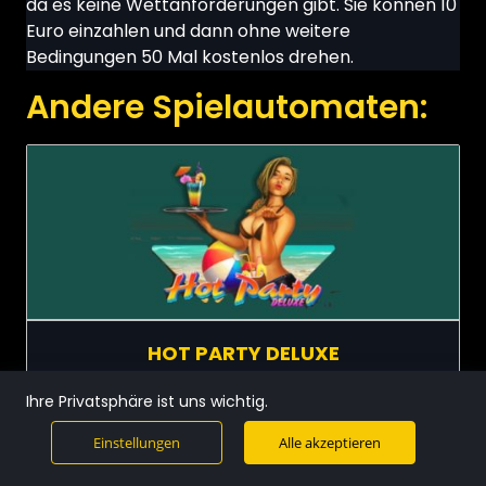
da es keine Wettanforderungen gibt. Sie können 10
Euro einzahlen und dann ohne weitere
Bedingungen 50 Mal kostenlos drehen.
Andere Spielautomaten:
HOT PARTY DELUXE
Ihre Privatsphäre ist uns wichtig.
5.0
Einstellungen
Alle akzeptieren
Volatilität: Mittel