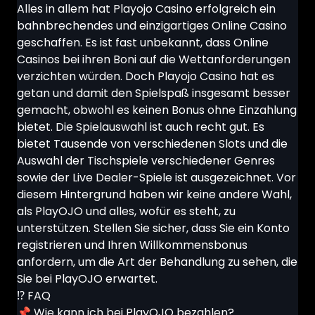
Alles in allem hat Playojo Casino erfolgreich ein
bahnbrechendes und einzigartiges Online Casino
geschaffen. Es ist fast unbekannt, dass Online
Casinos bei ihren Boni auf die Wettanforderungen
verzichten würden. Doch Playojo Casino hat es
getan und damit den Spielspaß insgesamt besser
gemacht, obwohl es keinen Bonus ohne Einzahlung
bietet. Die Spielauswahl ist auch recht gut. Es
bietet Tausende von verschiedenen Slots und die
Auswahl der Tischspiele verschiedener Genres
sowie der Live Dealer-Spiele ist ausgezeichnet. Vor
diesem Hintergrund haben wir keine andere Wahl,
als PlayOJO und alles, wofür es steht, zu
unterstützen. Stellen Sie sicher, dass Sie ein Konto
registrieren und Ihren Willkommensbonus
anfordern, um die Art der Behandlung zu sehen, die
Sie bei PlayOJO erwartet.
⁉️ FAQ
📌 Wie kann ich bei PlayOJO bezahlen?