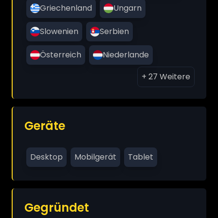
Griechenland
Ungarn
Slowenien
Serbien
Österreich
Niederlande
+ 27 Weitere
Geräte
Desktop
Mobilgerät
Tablet
Gegründet