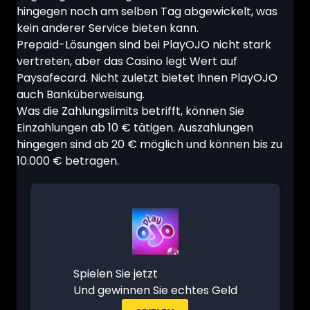
hingegen noch am selben Tag abgewickelt, was
kein anderer Service bieten kann.
Prepaid-Lösungen sind bei PlayOJO nicht stark
vertreten, aber das Casino legt Wert auf
Paysafecard. Nicht zuletzt bietet Ihnen PlayOJO
auch Banküberweisung.
Was die Zahlungslimits betrifft, können Sie
Einzahlungen ab 10 € tätigen. Auszahlungen
hingegen sind ab 20 € möglich und können bis zu
10.000 € betragen.
Spielen Sie jetzt
Und gewinnen Sie echtes Geld