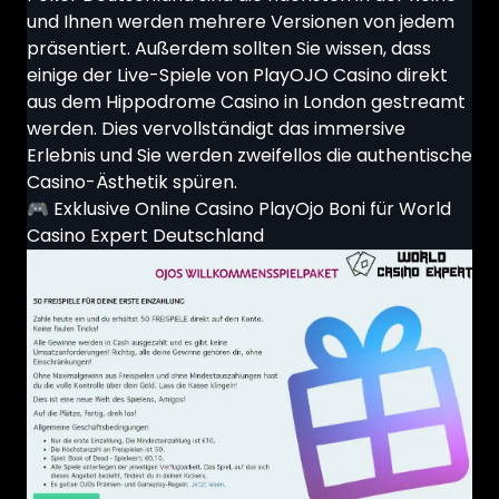
und Ihnen werden mehrere Versionen von jedem
präsentiert. Außerdem sollten Sie wissen, dass
einige der Live-Spiele von PlayOJO Casino direkt
aus dem Hippodrome Casino in London gestreamt
werden. Dies vervollständigt das immersive
Erlebnis und Sie werden zweifellos die authentische
Casino-Ästhetik spüren.
🎮 Exklusive Online Casino PlayOjo Boni für World
Casino Expert Deutschland