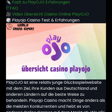
✒️ Fazit zu PlayOJO Erfahrungen
⁉️ FAQ
🎥 Video Übersicht Casino Online PlayOJO
🎲 Playojo Casino Test & Erfahrungen
PlayOJO ist eine relativ junge Glücksspielwebsite
mit dem Ziel, ihre Kunden aus Deutschland und
anderen Ländern auf die beste Weise zu
behandeln. Playojo Casino macht Dinge anders als
die meisten Konkurrenten und hebt es von