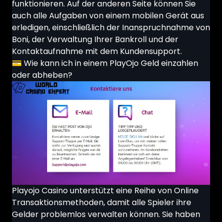
funktionieren. Auf der anderen Seite können Sie
auch alle Aufgaben von einem mobilen Gerät aus
erledigen, einschließlich der Inanspruchnahme von
Boni, der Verwaltung Ihrer Bankroll und der
Kontaktaufnahme mit dem Kundensupport.
💳 Wie kann ich in einem PlayOjo Geld einzahlen
oder abheben?
Playojo Casino unterstützt eine Reihe von Online
Transaktionsmethoden, damit alle Spieler ihre
Gelder problemlos verwalten können. Sie haben