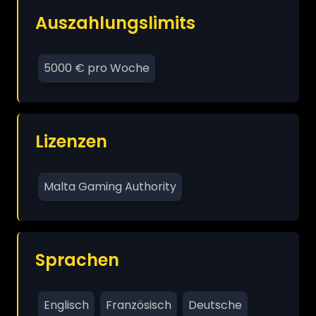
Auszahlungslimits
5000 € pro Woche
Lizenzen
Malta Gaming Authority
Sprachen
Englisch
Französisch
Deutsche