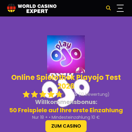
Online Spielothek Playojo Test
2026
4.8/5
(12 bewertung)
Willkommensbonus:
50 Freispiele auf Ihre erste Einzahlung
Nur 18 + • Mindesteinzahlung 10 €
ZUM CASINO