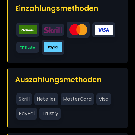
Einzahlungsmethoden
Auszahlungsmethoden
Skrill
Neteller
MasterCard
Visa
PayPal
Trustly