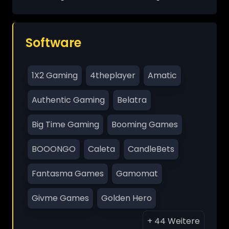
Software
1X2 Gaming
4theplayer
Amatic
Authentic Gaming
Belatra
Big Time Gaming
Booming Games
BOOONGO
Caleta
CandleBets
Fantasma Games
Gamomat
Givme Games
Golden Hero
+ 44 Weitere