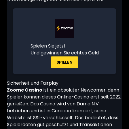
Spielen Sie jetzt
Und gewinnen Sie echtes Geld
SPIELEN
Sicherheit und Fairplay
Zoome Casino
ist ein absoluter Newcomer, denn
Spieler können dieses Online-Casino erst seit 2022
genießen. Das Casino wird von Dama N.V.
betrieben und ist in Curacao lizenziert; seine
Website ist SSL-verschlüsselt. Das bedeutet, dass
Spielerdaten gut geschützt und Transaktionen