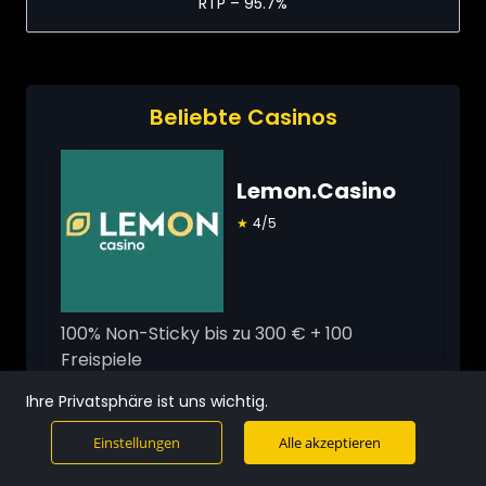
RTP – 95.7%
Beliebte Casinos
Lemon.Casino
★
4/5
100% Non-Sticky bis zu 300 € + 100
Freispiele
Ihre Privatsphäre ist uns wichtig.
Einstellungen
Alle akzeptieren
Wintino