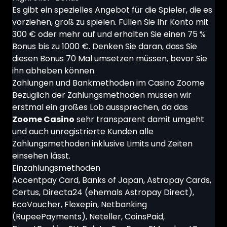
Es gibt ein spezielles Angebot für die Spieler, die es
vorziehen, groß zu spielen. Füllen Sie Ihr Konto mit
300 € oder mehr auf und erhalten Sie einen 75 %
Bonus bis zu 1000 €. Denken Sie daran, dass Sie
diesen Bonus 70 Mal umsetzen müssen, bevor Sie
ihn abheben können.
Zahlungen und Bankmethoden im Casino Zoome
Bezüglich der Zahlungsmethoden müssen wir
erstmal ein großes Lob aussprechen, da das
Zoome Casino
sehr transparent damit umgeht
und auch unregistrierte Kunden alle
Zahlungsmethoden inklusive Limits und Zeiten
einsehen lässt.
Einzahlungsmethoden
Accentpay Card, Banks of Japan, Astropay Cards,
Certus, Directa24 (ehemals Astropay Direct),
EcoVoucher, Flexepin, Netbanking
(RupeePayments), Neteller, CoinsPaid,