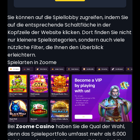
Sie können auf die Spiellobby zugreifen, indem Sie
auf die entsprechende Schaltfläche in der
Kopfzeile der Website klicken. Dort finden Sie nicht
nur kleinere Spielkategorien, sondern auch viele
nützliche Filter, die Ihnen den Überblick
erleichtern.
Spielarten in Zoome
Bei
Zoome Casino
haben Sie die Qual der Wahl,
denn das Spieleportfolio umfasst mehr als 6.000