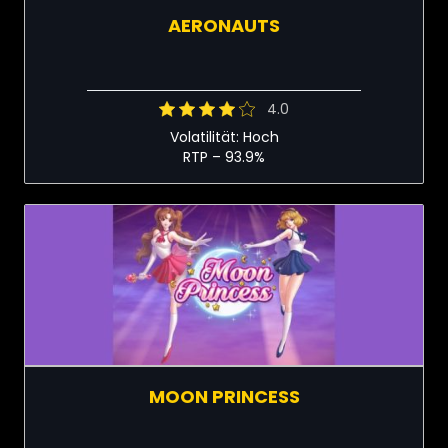
AERONAUTS
4.0
Volatilität: Hoch
RTP – 93.9%
MOON PRINCESS