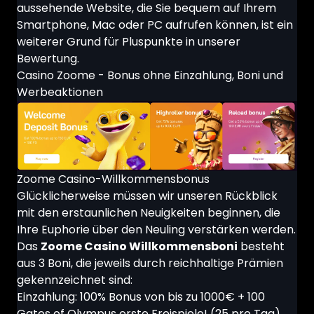
aussehende Website, die Sie bequem auf Ihrem
Smartphone, Mac oder PC aufrufen können, ist ein
weiterer Grund für Pluspunkte in unserer
Bewertung.
Casino Zoome - Bonus ohne Einzahlung, Boni und
Werbeaktionen
Zoome Casino-Willkommensbonus
Glücklicherweise müssen wir unseren Rückblick
mit den erstaunlichen Neuigkeiten beginnen, die
Ihre Euphorie über den Neuling verstärken werden.
Das
Zoome Casino Willkommensboni
besteht
aus 3 Boni, die jeweils durch reichhaltige Prämien
gekennzeichnet sind:
Einzahlung: 100% Bonus von bis zu 1000€ + 100
Gates of Olympus erste Freispiele! (25 pro Tag)