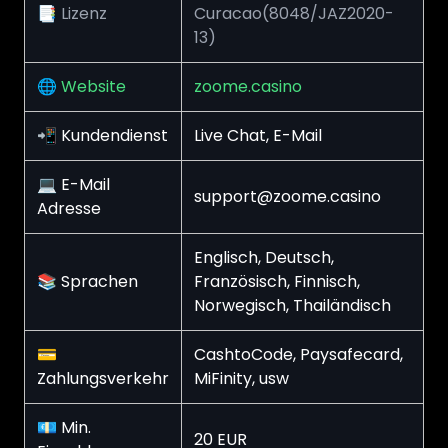
📑 Lizenz
Curacao(8048/JAZ2020-
13)
🌐 Website
zoome.casino
📲 Kundendienst
Live Chat, E-Mail
💻 E-Mail
support@zoome.casino
Adresse
Englisch, Deutsch,
📚 Sprachen
Französisch, Finnisch,
Norwegisch, Thailändisch
💳
CashtoCode, Paysafecard,
Zahlungsverkehr
MiFinity, usw
💶 Min.
20 EUR