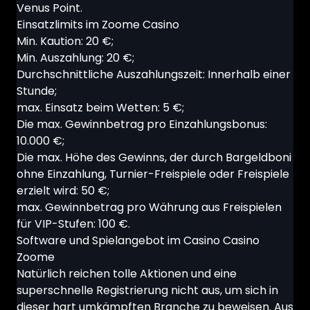
Venus Point.
Einsatzlimits im Zoome Casino
Min. Kaution: 20 €;
Min. Auszahlung: 20 €;
Durchschnittliche Auszahlungszeit: Innerhalb einer
Stunde;
max. Einsatz beim Wetten: 5 €;
Die max. Gewinnbetrag pro Einzahlungsbonus:
10.000 €;
Die max. Höhe des Gewinns, der durch Bargeldboni
ohne Einzahlung, Turnier-Freispiele oder Freispiele
erzielt wird: 50 €;
max. Gewinnbetrag pro Währung aus Freispielen
für VIP-Stufen: 100 €.
Software und Spielangebot im Casino Casino
Zoome
Natürlich reichen tolle Aktionen und eine
superschnelle Registrierung nicht aus, um sich in
dieser hart umkämpften Branche zu beweisen. Aus