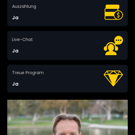
Auszahlung
Ja
Live-Chat
Ja
Treue Program
Ja