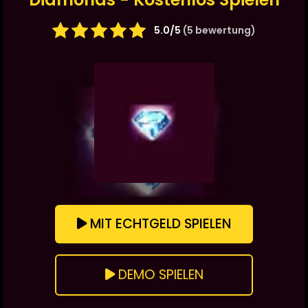
5.0/5
(5 bewertung)
MIT ECHTGELD SPIELEN
DEMO SPIELEN