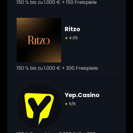
150 % bis zu 1.000 € + 150 Freispiele
Ritzo
★
4.1/5
150 % bis zu 1.000 € + 300 Freispiele
Yep.Casino
★
5/5