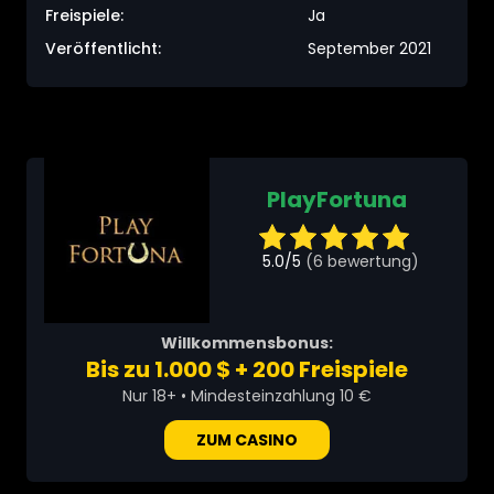
Freispiele:
Ja
Veröffentlicht:
September 2021
PlayFortuna
5.0/5
(6 bewertung)
Willkommensbonus:
Bis zu 1.000 $ + 200 Freispiele
Nur 18+ • Mindesteinzahlung 10 €
ZUM CASINO