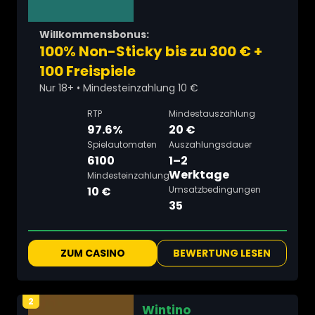
Willkommensbonus:
100% Non-Sticky bis zu 300 € +
100 Freispiele
Nur 18+ • Mindesteinzahlung 10 €
RTP
Mindestauszahlung
97.6%
20 €
Spielautomaten
Auszahlungsdauer
6100
1–2
Werktage
Mindesteinzahlung
10 €
Umsatzbedingungen
35
ZUM CASINO
BEWERTUNG LESEN
2
Wintino