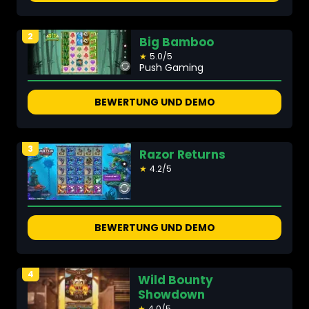
2
Big Bamboo
★
5.0/5
Push Gaming
BEWERTUNG UND DEMO
3
Razor Returns
★
4.2/5
BEWERTUNG UND DEMO
4
Wild Bounty
Showdown
★
4.0/5