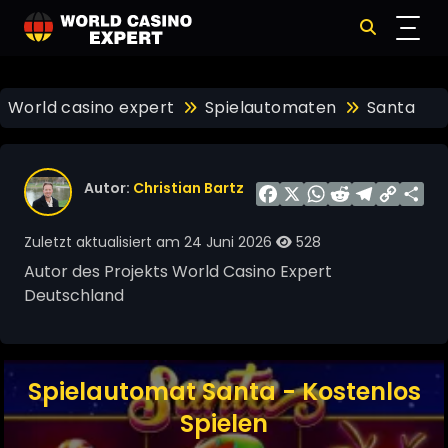
World casino expert
Spielautomaten
Santa
Autor:
Christian Bartz
Facebook
X
WhatsApp
Reddit
Telegram
Copy
Share
Link
Zuletzt aktualisiert am 24 Juni 2026
528
Autor des Projekts World Casino Expert
Deutschland
Spielautomat Santa - Kostenlos
Spielen