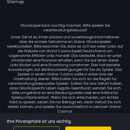
Sitemap
Glücksspiel kann süchtig machen. Bitte spielen Sie
verantwortungsbewusst!
Unser Ziel ist es, Ihnen präzise und zuverlässige Informationen
über die sichere Teilnahme an Online-Glücksspielen
bereitzustellen. Bitte beachten Sie, dass es sich bei vielen Links auf
der Website von World Casino Expert Deutschland um
sogenannte Affiliate-Links handelt. Das bedeutet, dass wir unter
Umständen eine Provision erhalten, wenn Sie auf einen dieser
Links klicken und eine Einzahlung vornehmen. Dies hat keinerlei
Auswirkungen auf die Bonusbedingungen für Sie als Spieler. Das
Spielen in einem Online-Casino sollte in erster Linie der
Unterhaltung dienen. Bitte halten Sie sich an die Regeln für
verantwortungsbewusstes Spielen. Sollten Sie das Gefühl haben,
dass Glücksspiel Ihr Leben negativ beeinflusst, wenden Sie sich
bitte umgehend an eine Beratungsstelle oder eine Hotline für
Spielsuchtprävention. Wenn Sie sich entscheiden, um echtes
Geld zu spielen, setzen Sie nur Beträge ein, deren Verlust Sie sich
leisten können, und spielen Sie ausschließlich in seriösen Online-
Casinos.
Wir empfehlen dringend, nur in lizenzierten Casinos zu spielen, die
Ihre Privatsphäre ist uns wichtig.
von anerkannten Glücksspielaufsichtsbehörden wie der
Regierung von Curaçao, der Malta Gaming Authority (MGA) oder