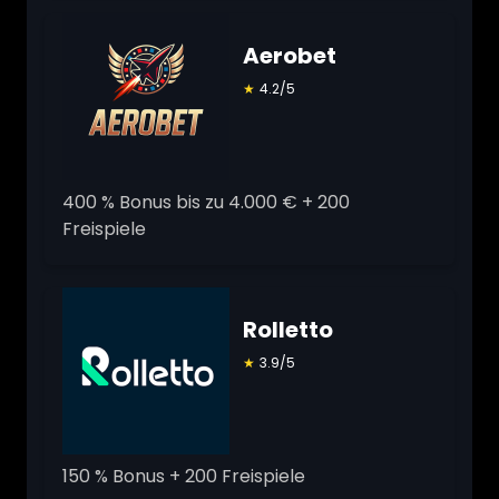
Aerobet
★
4.2/5
400 % Bonus bis zu 4.000 € + 200
Freispiele
Rolletto
★
3.9/5
150 % Bonus + 200 Freispiele