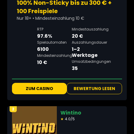
100% Non-Sticky bis zu 300 € +
100 Freispiele
Nur 18+ • Mindesteinzahlung 10 €
RTP
Mindestauszahlung
97.6%
20 €
Spielautomaten
Auszahlungsdauer
6100
1–2
Werktage
Mindesteinzahlung
10 €
Umsatzbedingungen
35
ZUM CASINO
BEWERTUNG LESEN
2
Wintino
★
4.0/5