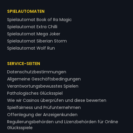
SPIELAUTOMATEN
Spielautomat Book of Ra Magic
Spielautomat Extra Chilli
Spielautomat Mega Joker
Spielautomat Siberian Storm
Spielautomat Wolf Run
SERVICE-SEITEN
Datenschutzbestimmungen
Allgemeine Geschäftsbedingungen
Verantwortungsbewusstes Spielen
Pathologisches Glücksspiel
Wie wir Casinos überprüfen und diese bewerten
Spielfairness und Prüfunternehmen
Offenlegung der Anzeigenkunden
Regulierungsbehörden und Lizenzbehörden für Online
Glücksspiele