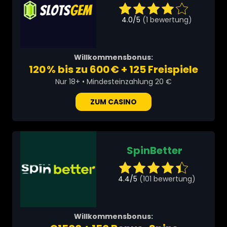
4.0/5
(1 bewertung)
Willkommensbonus:
120 % bis zu 600 € + 125 Freispiele
Nur 18+ • Mindesteinzahlung 20 €
ZUM CASINO
SpinBetter
4.4/5
(101 bewertung)
Willkommensbonus: