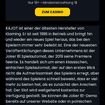
Nur 18+ • Mindesteinzahlung 1$
ZUM CASINO
KAJOT ist einer der ältesten Hersteller von
iGaming. Er ist seit 1996 in Betrieb und bringt hin
und wieder ein neues Spiel heraus, das bei den
Spielern immer sehr beliebt ist. Eine der neuesten
Veröffentlichungen dieses Unternehmens ist der
Joker 81 Spielautomat, der 2019 seine Premiere
feierte. Es handelt sich um einen klassischen,
einfachen Spielautomat, der auf den ersten Blick
nicht die Aufmerksamkeit des Spielers erregt, aber
während des Spielens schnell beweist, dass er viel
mehr zu bieten hat, als es zunächst den Anschein
hat. Der Slot wird weitgehend kostenlos zur
Verfügung gestellt. Sie können die Joker 81-Demo
bereits auf unserer Website oder in polnischen