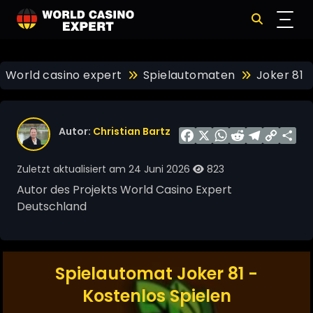
World casino expert
Spielautomaten
Joker 81
Autor:
Christian Bartz
Facebook
X
WhatsApp
Reddit
Telegram
Copy
Share
Link
Zuletzt aktualisiert am 24 Juni 2026
823
Autor des Projekts World Casino Expert
Deutschland
Spielautomat Joker 81 -
Kostenlos Spielen