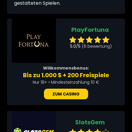
gestalteten Spielen.
PlayFortuna
5.0/5
(6 bewertung)
Willkommensbonus:
Bis zu 1.000 $ + 200 Freispiele
Nur 18+ • Mindesteinzahlung 10 €
ZUM CASINO
SlotsGem