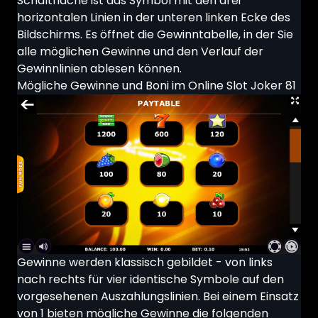
Schaltfläche ist das Symbol mit den drei
horizontalen Linien in der unteren linken Ecke des
Bildschirms. Es öffnet die Gewinntabelle, in der Sie
alle möglichen Gewinne und den Verlauf der
Gewinnlinien ablesen können.
Mögliche Gewinne und Boni im Online Slot Joker 81
Gewinne werden klassisch gebildet - von links
nach rechts für vier identische Symbole auf den
vorgesehenen Auszahlungslinien. Bei einem Einsatz
von 1 bieten mögliche Gewinne die folgenden