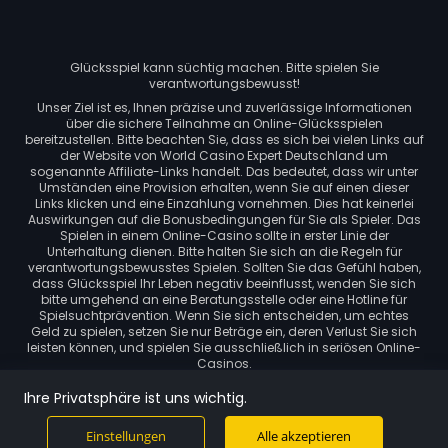
Glücksspiel kann süchtig machen. Bitte spielen Sie
verantwortungsbewusst!
Unser Ziel ist es, Ihnen präzise und zuverlässige Informationen
über die sichere Teilnahme an Online-Glücksspielen
bereitzustellen. Bitte beachten Sie, dass es sich bei vielen Links auf
der Website von World Casino Expert Deutschland um
sogenannte Affiliate-Links handelt. Das bedeutet, dass wir unter
Umständen eine Provision erhalten, wenn Sie auf einen dieser
Links klicken und eine Einzahlung vornehmen. Dies hat keinerlei
Auswirkungen auf die Bonusbedingungen für Sie als Spieler. Das
Spielen in einem Online-Casino sollte in erster Linie der
Unterhaltung dienen. Bitte halten Sie sich an die Regeln für
verantwortungsbewusstes Spielen. Sollten Sie das Gefühl haben,
dass Glücksspiel Ihr Leben negativ beeinflusst, wenden Sie sich
bitte umgehend an eine Beratungsstelle oder eine Hotline für
Spielsuchtprävention. Wenn Sie sich entscheiden, um echtes
Geld zu spielen, setzen Sie nur Beträge ein, deren Verlust Sie sich
leisten können, und spielen Sie ausschließlich in seriösen Online-
Casinos.
Wir empfehlen dringend, nur in lizenzierten Casinos zu spielen, die
Ihre Privatsphäre ist uns wichtig.
von anerkannten Glücksspielaufsichtsbehörden wie der
Regierung von Curaçao, der Malta Gaming Authority (MGA) oder
Einstellungen
Alle akzeptieren
der UK Gambling Commission zugelassen sind.