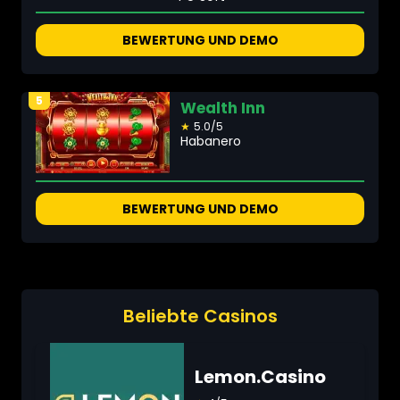
BEWERTUNG UND DEMO
5
Wealth Inn
★
5.0/5
Habanero
BEWERTUNG UND DEMO
Beliebte Casinos
Lemon.Casino