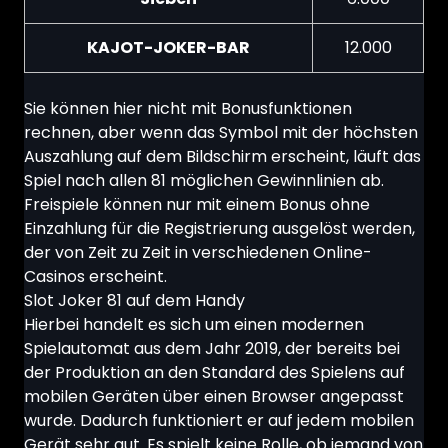
KAJOT-JOKER-BAR
12.000
Sie können hier nicht mit Bonusfunktionen
rechnen, aber wenn das Symbol mit der höchsten
Auszahlung auf dem Bildschirm erscheint, läuft das
Spiel nach allen 81 möglichen Gewinnlinien ab.
Freispiele können nur mit einem Bonus ohne
Einzahlung für die Registrierung ausgelöst werden,
der von Zeit zu Zeit in verschiedenen Online-
Casinos erscheint.
Slot Joker 81 auf dem Handy
Hierbei handelt es sich um einen modernen
Spielautomat aus dem Jahr 2019, der bereits bei
der Produktion an den Standard des Spielens auf
mobilen Geräten über einen Browser angepasst
wurde. Dadurch funktioniert er auf jedem mobilen
Gerät sehr gut. Es spielt keine Rolle, ob jemand von