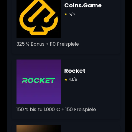
Coins.Game
★
5/5
325 % Bonus + 110 Freispiele
Rocket
★
4.1/5
150 % bis zu 1.000 € + 150 Freispiele