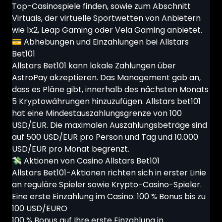
Top-Casinospiele finden, sowie zum Abschnitt
Virtuals, der virtuelle Sportwetten von Anbietern
wie 1x2, Leap Gaming oder Vela Gaming anbietet.
💳 Abhebungen und Einzahlungen bei Allstars
Bet101
Allstars Bet101 kann lokale Zahlungen über
AstroPay akzeptieren. Das Management gab an,
dass es Pläne gibt, innerhalb des nächsten Monats
5 Kryptowährungen hinzuzufügen. Allstars bet101
hat eine Mindestauszahlungsgrenze von 100
USD/EUR. Die maximalen Auszahlungsbeträge sind
auf 500 USD/EUR pro Person und Tag und 10.000
USD/EUR pro Monat begrenzt.
💸 Aktionen von Casino Allstars Bet101
Allstars Bet101-Aktionen richten sich in erster Linie
an reguläre Spieler sowie Krypto-Casino-Spieler.
Eine erste Einzahlung im Casino: 100 % Bonus bis zu
100 USD/EURO
100 % Bonus auf Ihre erste Einzahlung in