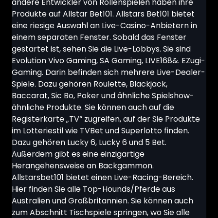
andere Entwickler von Rollenspielen haben ihre
Produkte auf Allstar Bet101. Allstars Bet101 bietet
eine riesige Auswahl an Live-Casino-Anbietern in
einem separaten Fenster. Sobald das Fenster
gestartet ist, sehen Sie die Live-Lobbys. Sie sind
Evolution Vivo Gaming, SA Gaming, LIVE168&. EZugi-
Gaming. Darin befinden sich mehrere Live-Dealer-
Spiele. Dazu gehören Roulette, Blackjack,
Baccarat, Sic Bo, Poker und ähnliche Spielshow-
ähnliche Produkte. Sie können auch auf die
Registerkarte „TV“ zugreifen, auf der Sie Produkte
im Lotteriestil wie TVBet und Superlotto finden.
Dazu gehören Lucky 6, Lucky 6 und 5 Bet.
Außerdem gibt es eine einzigartige
Herangehensweise an Backgammon.
Allstarsbet101 bietet einen Live-Racing-Bereich.
Hier finden Sie alle Top-Hounds/Pferde aus
Australien und Großbritannien. Sie können auch
zum Abschnitt Tischspiele springen, wo Sie alle