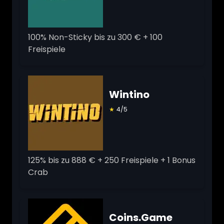
100% Non-Sticky bis zu 300 € + 100
Freispiele
Wintino
★
4/5
125% bis zu 888 € + 250 Freispiele + 1 Bonus
Crab
Coins.Game