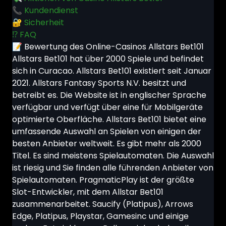
📞 Kundendienst
🔐 Sicherheit
⁉️ FAQ
📝 Bewertung des Online-Casinos Allstars Bet101
Allstars Bet101 hat über 2000 Spiele und befindet
sich in Curacao. Allstars Bet101 existiert seit Januar
2021. Allstars Fantasy Sports N.V. besitzt und
betreibt es. Die Website ist in englischer Sprache
verfügbar und verfügt über eine für Mobilgeräte
optimierte Oberfläche. Allstars Bet101 bietet eine
umfassende Auswahl an Spielen von einigen der
besten Anbieter weltweit. Es gibt mehr als 2000
Titel. Es sind meistens Spielautomaten. Die Auswahl
ist riesig und Sie finden alle führenden Anbieter von
Spielautomaten. PragmaticPlay ist der größte
Slot-Entwickler, mit dem Allstar Bet101
zusammenarbeitet. Saucify (Platipus), Arrows
Edge, Platipus, Playstar, Gamesinc und einige