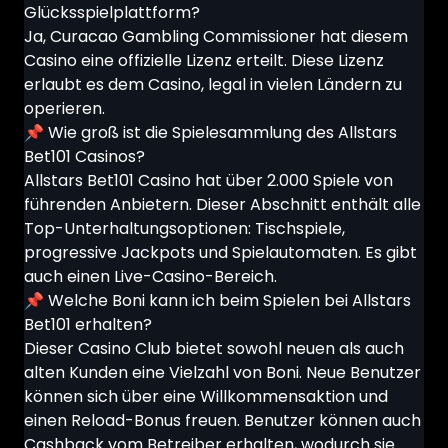
Glücksspielplattform?
Ja, Curacao Gambling Commissioner hat diesem
Casino eine offizielle Lizenz erteilt. Diese Lizenz
erlaubt es dem Casino, legal in vielen Ländern zu
operieren.
📌 Wie groß ist die Spielesammlung des Allstars
Bet101 Casinos?
Allstars Bet101 Casino hat über 2.000 Spiele von
führenden Anbietern. Dieser Abschnitt enthält alle
Top-Unterhaltungsoptionen: Tischspiele,
progressive Jackpots und Spielautomaten. Es gibt
auch einen Live-Casino-Bereich.
📌 Welche Boni kann ich beim Spielen bei Allstars
Bet101 erhalten?
Dieser Casino Club bietet sowohl neuen als auch
alten Kunden eine Vielzahl von Boni. Neue Benutzer
können sich über eine Willkommensaktion und
einen Reload-Bonus freuen. Benutzer können auch
Cashback vom Betreiber erhalten, wodurch sie