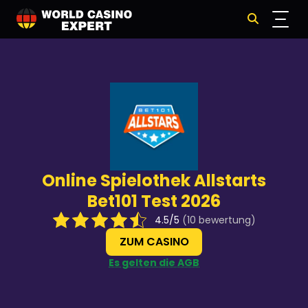
Online Spielothek Allstarts
Bet101 Test 2026
4.5/5
(10 bewertung)
ZUM CASINO
Es gelten die AGB