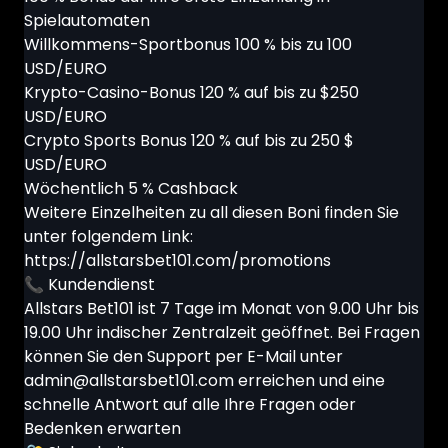
Spielautomaten
Willkommens-Sportbonus 100 % bis zu 100
USD/EURO
Krypto-Casino-Bonus 120 % auf bis zu $250
USD/EURO
Crypto Sports Bonus 120 % auf bis zu 250 $
USD/EURO
Wöchentlich 5 % Cashback
Weitere Einzelheiten zu all diesen Boni finden Sie
unter folgendem Link:
https://allstarsbet101.com/promotions
📞 Kundendienst
Allstars Bet101 ist 7 Tage im Monat von 9.00 Uhr bis
19.00 Uhr indischer Zentralzeit geöffnet. Bei Fragen
können Sie den Support per E-Mail unter
admin@allstarsbet101.com
erreichen und eine
schnelle Antwort auf alle Ihre Fragen oder
Bedenken erwarten