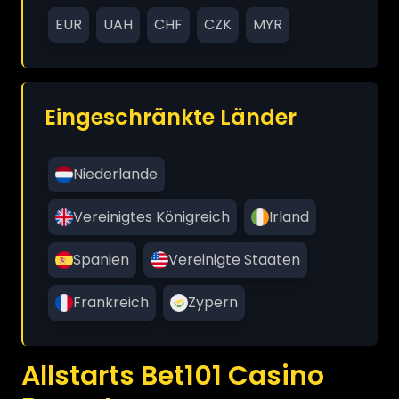
EUR
UAH
CHF
CZK
MYR
Eingeschränkte Länder
Niederlande
Vereinigtes Königreich
Irland
Spanien
Vereinigte Staaten
Frankreich
Zypern
Allstarts Bet101 Casino