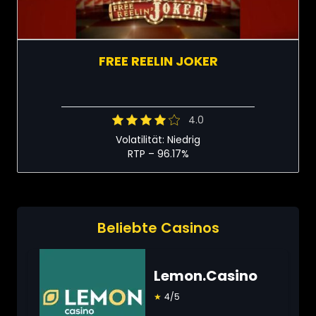
FREE REELIN JOKER
4.0
Volatilität: Niedrig
RTP – 96.17%
Beliebte Casinos
Lemon.Casino
★
4/5