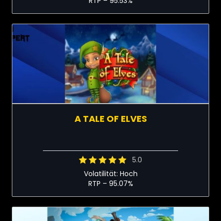
RTP – 95.53%
A TALE OF ELVES
5.0
Volatilität: Hoch
RTP – 95.07%