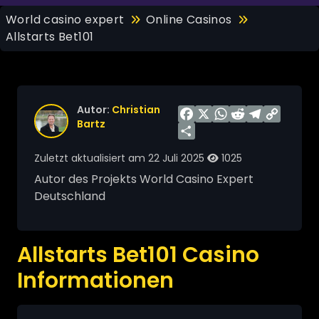
World casino expert
Online Casinos
Allstarts Bet101
Autor:
Christian
Bartz
Facebook
X
WhatsApp
Reddit
Telegram
Copy
Share
Link
Zuletzt aktualisiert am 22 Juli 2025
1025
Autor des Projekts World Casino Expert
Deutschland
Allstarts Bet101 Casino
Informationen