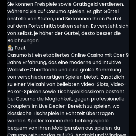
Sie können Freispiele sowie Gratisgeld verdienen,
während Sie auf Casumo spielen. Es gibt Gürtel
anstelle von Stufen, und Sie können Ihren Gürtel
auf dem Fortschrittsbalken sehen. Es versteht sich
von selbst, je höher der Gürtel, desto besser die
Belohnungen.
👨🏼‍🔬 Fazit
Casumo ist ein etabliertes Online Casino mit über 9
Jahre Erfahrung, das eine moderne und intuitive
Website-Oberfläche und eine große Sammlung
von verschiedenartigen Spielen bietet. Zusätzlich
zu einer Vielzahl von beliebten Video-Slots, Video-
Poker-Spielen sowie Tischspielklassikern besteht
bei Casumo die Möglichkeit, gegen professionelle
Croupiers im Live Dealer-Bereich zu spielen, wo
klassische Tischspiele in Echtzeit übertragen
werden. Spieler können ihre Lieblingsspiele
bequem von ihren Mobilgeräten aus spielen, da
Casumo reibungslos auf iOS, Android und Windows