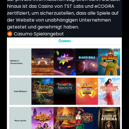
hinaus ist das Casino von TST Labs und eCOGRA
zertifiziert, um sicherzustellen, dass alle Spiele auf
der Website von unabhängigen Unternehmen
getestet und genehmigt haben.
🏵 Casumo Spielangebot