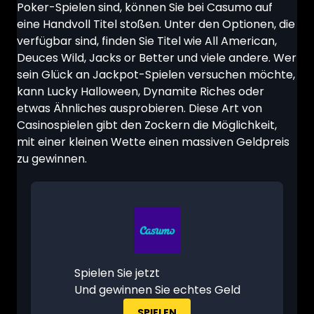
Poker-Spielen sind, können Sie bei Casumo auf
eine Handvoll Titel stoßen. Unter den Optionen, die
verfügbar sind, finden Sie Titel wie All American,
Deuces Wild, Jacks or Better und viele andere. Wer
sein Glück an Jackpot-Spielen versuchen möchte,
kann Lucky Halloween, Dynamite Riches oder
etwas Ähnliches ausprobieren. Diese Art von
Casinospielen gibt den Zockern die Möglichkeit,
mit einer kleinen Wette einen massiven Geldpreis
zu gewinnen.
Spielen Sie jetzt
Und gewinnen Sie echtes Geld
SPIELEN