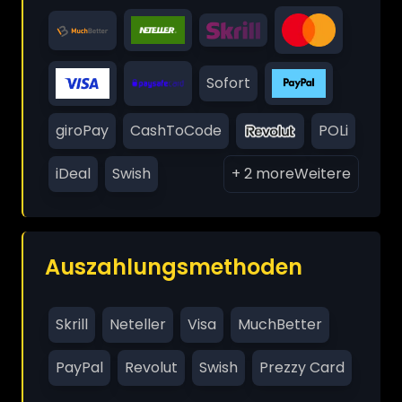
Sofort
giroPay
CashToCode
POLi
iDeal
Swish
+ 2 moreWeitere
Auszahlungsmethoden
Skrill
Neteller
Visa
MuchBetter
PayPal
Revolut
Swish
Prezzy Card