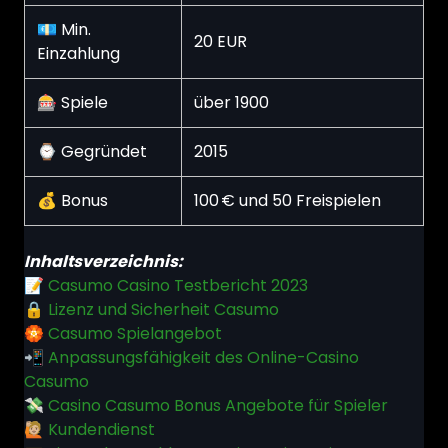
💶 Min.
20 EUR
Einzahlung
🎰 Spiele
über 1900
⌚️ Gegründet
2015
💰 Bonus
100 € und 50 Freispielen
Inhaltsverzeichnis:
📝 Casumo Casino Testbericht 2023
🔒 Lizenz und Sicherheit Casumo
🏵 Casumo Spielangebot
📲 Anpassungsfähigkeit des Online-Casino
Casumo
💸 Casino Casumo Bonus Angebote für Spieler
🙋🏼 Kundendienst