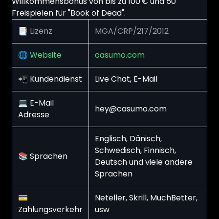
Willkommensbonus von bis zu 100 € und 50
Freispielen für "Book of Dead".
📑 Lizenz
MGA/CRP/217/2012
🌐 Website
casumo.com
📲 Kundendienst
Live Chat, E-Mail
💻 E-Mail
hey@casumo.com
Adresse
Englisch, Dänisch,
Schwedisch, Finnisch,
📚 Sprachen
Deutsch und viele andere
Sprachen
💳
Neteller, Skrill, MuchBetter,
Zahlungsverkehr
usw