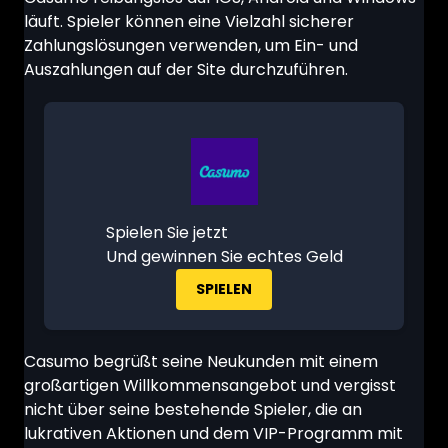
läuft. Spieler können eine Vielzahl sicherer
Zahlungslösungen verwenden, um Ein- und
Auszahlungen auf der Site durchzuführen.
Spielen Sie jetzt
Und gewinnen Sie echtes Geld
SPIELEN
Casumo begrüßt seine Neukunden mit einem
großartigen Willkommensangebot und vergisst
nicht über seine bestehende Spieler, die an
lukrativen Aktionen und dem VIP-Programm mit