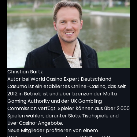
Christian Bartz
Autor bei World Casino Expert Deutschland
Casumo ist ein etabliertes Online-Casino, das seit
2012 in Betrieb ist und über Lizenzen der Malta
Gaming Authority und der UK Gambling
Commission verfügt. Spieler können aus über 2.000
Spielen wählen, darunter Slots, Tischspiele und
Live-Casino-Angebote.
Neue Mitglieder profitieren von einem