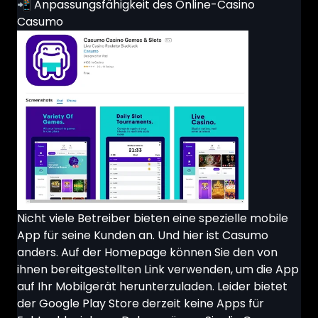
📲 Anpassungsfähigkeit des Online-Casino
Casumo
Nicht viele Betreiber bieten eine spezielle mobile
App für seine Kunden an. Und hier ist Casumo
anders. Auf der Homepage können Sie den von
ihnen bereitgestellten Link verwenden, um die App
auf Ihr Mobilgerät herunterzuladen. Leider bietet
der Google Play Store derzeit keine Apps für