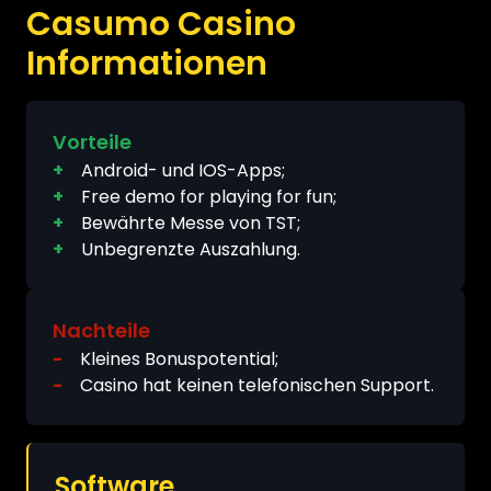
Casumo Casino
Informationen
Vorteile
Android- und IOS-Apps;
Free demo for playing for fun;
Bewährte Messe von TST;
Unbegrenzte Auszahlung.
Nachteile
Kleines Bonuspotential;
Casino hat keinen telefonischen Support.
Software