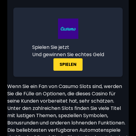
Spielen Sie jetzt
Und gewinnen Sie echtes Geld
SPIELEN
Wenn Sie ein Fan von Casumo Slots sind, werden
Sie die Fülle an Optionen, die dieses Casino für
seine Kunden vorbereitet hat, sehr schätzen.
Unter den zahlreichen Slots finden Sie viele Titel
mit lustigen Themen, speziellen Symbolen,
Bonusrunden und anderen lohnenden Funktionen.
Die beliebtesten verfügbaren Automatenspiele