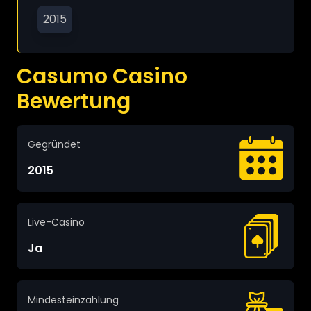
2015
Casumo Casino
Bewertung
Gegründet
2015
Live-Casino
Ja
Mindesteinzahlung