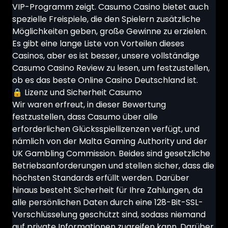
VIP-Programm zeigt. Casumo Casino bietet auch
spezielle
Freispiele
, die den Spielern zusätzliche
Möglichkeiten geben, große Gewinne zu erzielen.
Es gibt eine lange Liste von Vorteilen dieses
Casinos, aber es ist besser, unsere vollständige
Casumo Casino Review zu lesen, um festzustellen,
ob es das
beste Online Casino Deutschland
ist.
🔒 Lizenz und Sicherheit Casumo
Wir waren erfreut, in dieser Bewertung
festzustellen, dass Casumo über alle
erforderlichen Glücksspiellizenzen verfügt, und
nämlich von der Malta Gaming Authority und der
UK Gambling Commission. Beides sind gesetzliche
Betriebsanforderungen und stellen sicher, dass die
höchsten Standards erfüllt werden. Darüber
hinaus besteht Sicherheit für Ihre Zahlungen, da
alle persönlichen Daten durch eine 128-Bit-SSL-
Verschlüsselung geschützt sind, sodass niemand
auf private Informationen zugreifen kann. Darüber