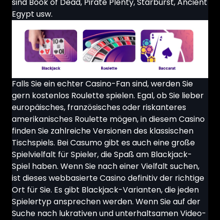
sind Book of Dead, Pirate Plenty, Starburst, Ancient
Egypt usw.
Falls Sie ein echter Casino-Fan sind, werden Sie
gern
kostenlos Roulette
spielen. Egal, ob Sie lieber
europäisches, französisches oder riskanteres
amerikanisches Roulette mögen, in diesem Casino
finden Sie zahlreiche Versionen des klassischen
Tischspiels. Bei Casumo gibt es auch eine große
Spielvielfalt für Spieler, die Spaß am Blackjack-
Spiel haben. Wenn Sie nach einer Vielfalt suchen,
ist dieses webbasierte Casino definitiv der richtige
Ort für Sie. Es gibt Blackjack-Varianten, die jeden
Spielertyp ansprechen werden. Wenn Sie auf der
Suche nach lukrativen und unterhaltsamen Video-