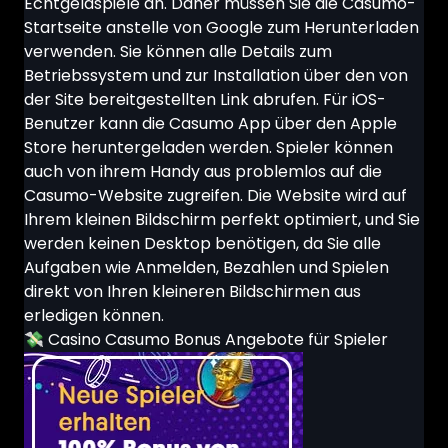
Echtgeldspiele an. Daher müssen Sie die Casumo-
Startseite anstelle von Google zum Herunterladen
verwenden. Sie können alle Details zum
Betriebssystem und zur Installation über den von
der Site bereitgestellten Link abrufen. Für iOS-
Benutzer kann die Casumo App über den Apple
Store heruntergeladen werden. Spieler können
auch von ihrem Handy aus problemlos auf die
Casumo-Website zugreifen. Die Website wird auf
Ihrem kleinen Bildschirm perfekt optimiert, und Sie
werden keinen Desktop benötigen, da Sie alle
Aufgaben wie Anmelden, Bezahlen und Spielen
direkt von Ihren kleineren Bildschirmen aus
erledigen können.
💸 Casino Casumo Bonus Angebote für Spieler