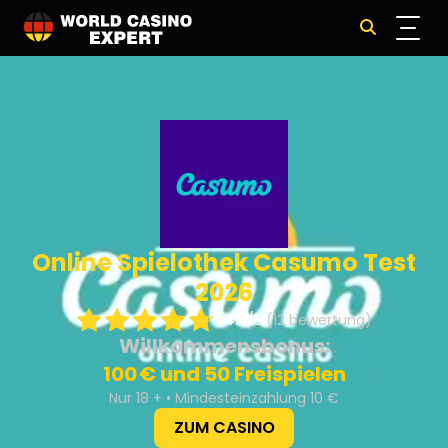
Online Spielothek Casumo Test
2026
4.8/5
(12 bewertung)
Willkommensbonus:
100 € und 50 Freispielen
Nur 18 + • Mindesteinzahlung 10 €
ZUM CASINO