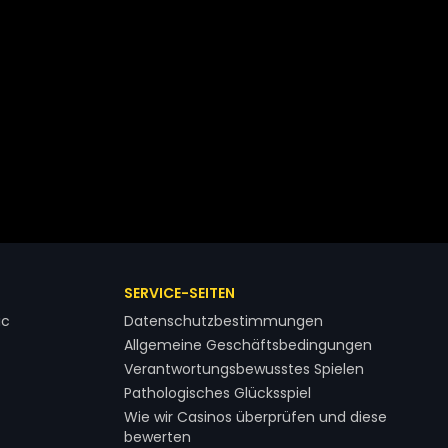
SERVICE-SEITEN
ic
Datenschutzbestimmungen
Allgemeine Geschäftsbedingungen
Verantwortungsbewusstes Spielen
Pathologisches Glücksspiel
Wie wir Casinos überprüfen und diese
bewerten