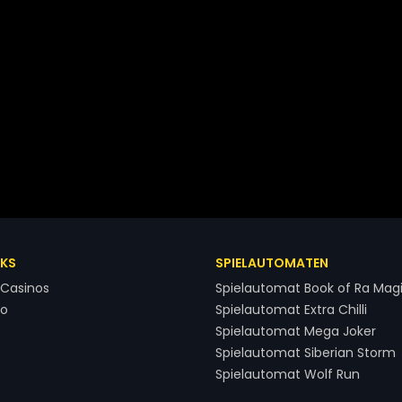
NKS
SPIELAUTOMATEN
 Casinos
Spielautomat Book of Ra Mag
no
Spielautomat Extra Chilli
Spielautomat Mega Joker
Spielautomat Siberian Storm
Spielautomat Wolf Run