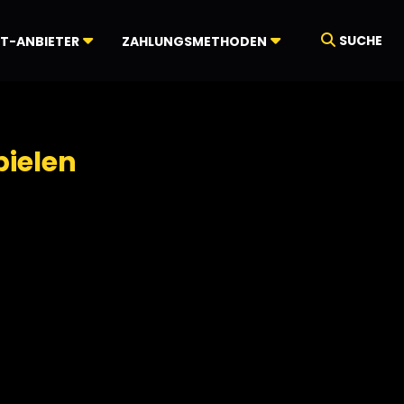
SUCHE
T-ANBIETER
ZAHLUNGSMETHODEN
pielen