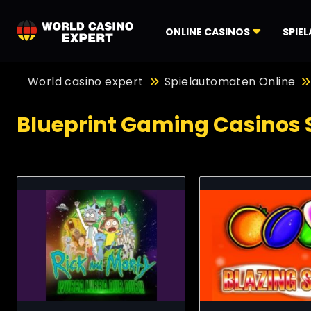
ONLINE CASINOS
SPIE
World casino expert
Spielautomaten Online
Blueprint Gaming Casinos S