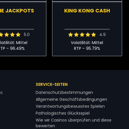
IE JACKPOTS
KING KONG CASH
5.0
4.9
latilität: Mittel
Volatilität: Mittel
RTP – 96.49%
RTP – 95.79%
SERVICE-SEITEN
ic
Datenschutzbestimmungen
Allgemeine Geschäftsbedingungen
Verantwortungsbewusstes Spielen
Pathologisches Glücksspiel
Wie wir Casinos überprüfen und diese
bewerten