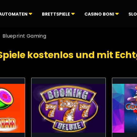
LAUTOMATEN
BRETTSPIELE
CASINO BONI
SLO
Blueprint Gaming
piele kostenlos und mit Echt