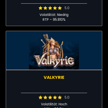
5.0
Volatilität: Niedrig
RTP – 95.810%
VALKYRIE
5.0
Volatilität: Hoch