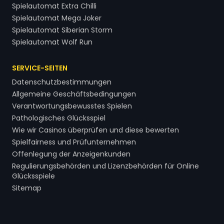
Spielautomat Extra Chilli
Spielautomat Mega Joker
Spielautomat Siberian Storm
Spielautomat Wolf Run
SERVICE-SEITEN
Datenschutzbestimmungen
Allgemeine Geschäftsbedingungen
Verantwortungsbewusstes Spielen
Pathologisches Glücksspiel
Wie wir Casinos überprüfen und diese bewerten
Spielfairness und Prüfunternehmen
Offenlegung der Anzeigenkunden
Regulierungsbehörden und Lizenzbehörden für Online
Glücksspiele
Sitemap