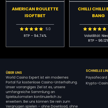
AMERICAN ROULETTE
CHILLI CHILLI
ISOFTBET
BANG
5.0
RTP – 94.74%
Volatilität: Nie
RTP – 96.12
SCHNELLE LI
ÜBER UNS
World Casino Expert ist ein modernes
Paysafecard
Portal für kostenlose Casino-Unterhaltung.
Krypto-Casi
Unser vorrangiges Ziel ist es, unsere
umfangreiche Sammlung an
Spielautomaten kontinuierlich zu
erweitern. Bei uns können Sie rein zum
Vergnügen spielen – ohne Download, ohne