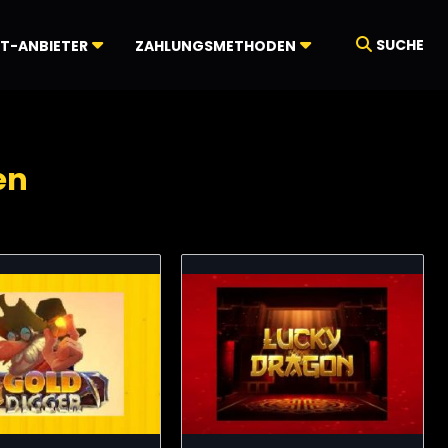
SUCHE
T-ANBIETER
ZAHLUNGSMETHODEN
en