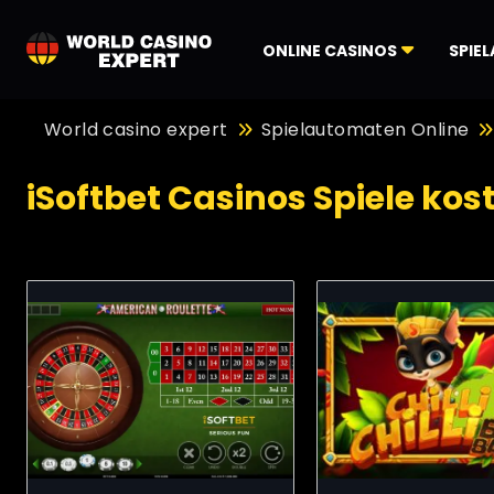
ONLINE CASINOS
SPIE
World casino expert
Spielautomaten Online
iSoftbet Casinos Spiele kos