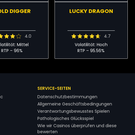
LD DIGGER
LUCKY DRAGON
4.0
4.7
latilität: Mittel
Volatilität: Hoch
RTP – 96%
RTP – 95.56%
SERVICE-SEITEN
ic
Datenschutzbestimmungen
Allgemeine Geschäftsbedingungen
Verantwortungsbewusstes Spielen
Pathologisches Glücksspiel
Wie wir Casinos überprüfen und diese
bewerten