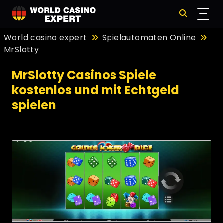
World casino expert
Spielautomaten Online
MrSlotty
MrSlotty Casinos Spiele
kostenlos und mit Echtgeld
spielen