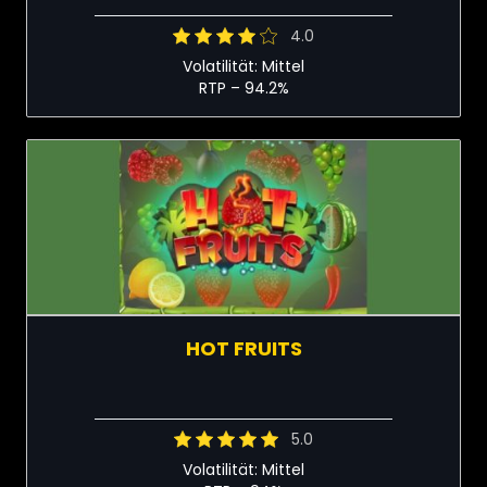
4.0
Volatilität: Mittel
RTP – 94.2%
HOT FRUITS
5.0
Volatilität: Mittel