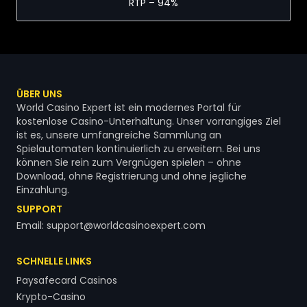
RTP – 94%
ÜBER UNS
World Casino Expert ist ein modernes Portal für
kostenlose Casino-Unterhaltung. Unser vorrangiges Ziel
ist es, unsere umfangreiche Sammlung an
Spielautomaten kontinuierlich zu erweitern. Bei uns
können Sie rein zum Vergnügen spielen – ohne
Download, ohne Registrierung und ohne jegliche
Einzahlung.
SUPPORT
Email:
support@worldcasinoexpert.com
SCHNELLE LINKS
Paysafecard Casinos
Krypto-Casino