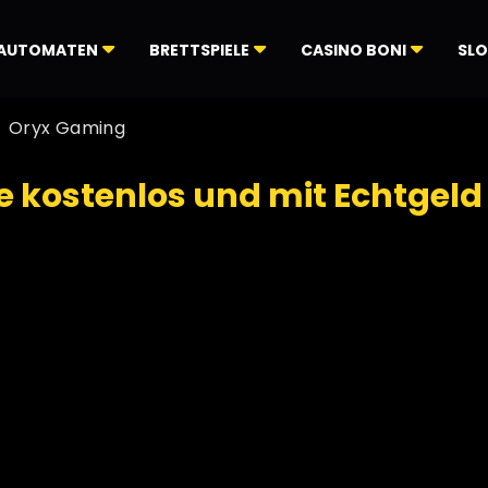
LAUTOMATEN
BRETTSPIELE
CASINO BONI
SLO
Oryx Gaming
 kostenlos und mit Echtgeld 