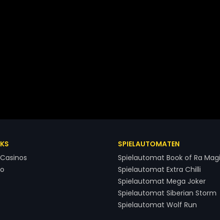
NKS
SPIELAUTOMATEN
 Casinos
Spielautomat Book of Ra Mag
no
Spielautomat Extra Chilli
Spielautomat Mega Joker
Spielautomat Siberian Storm
Spielautomat Wolf Run