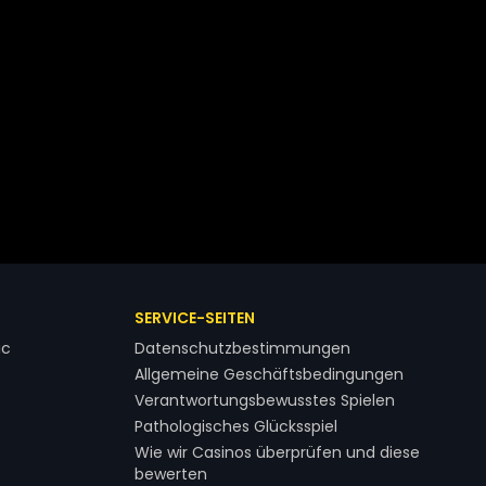
SERVICE-SEITEN
ic
Datenschutzbestimmungen
Allgemeine Geschäftsbedingungen
Verantwortungsbewusstes Spielen
Pathologisches Glücksspiel
Wie wir Casinos überprüfen und diese
bewerten