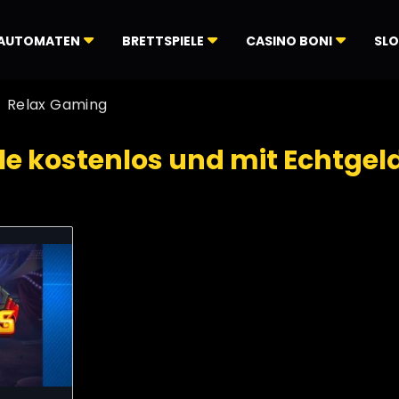
LAUTOMATEN
BRETTSPIELE
CASINO BONI
SLO
Relax Gaming
e kostenlos und mit Echtgeld