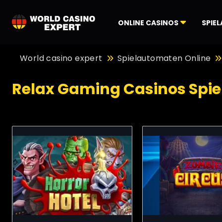
ONLINE CASINOS
SPIE
World casino expert
Spielautomaten Online
Relax Gaming Casinos Spiel