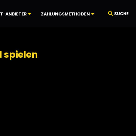
SUCHE
T-ANBIETER
ZAHLUNGSMETHODEN
 spielen