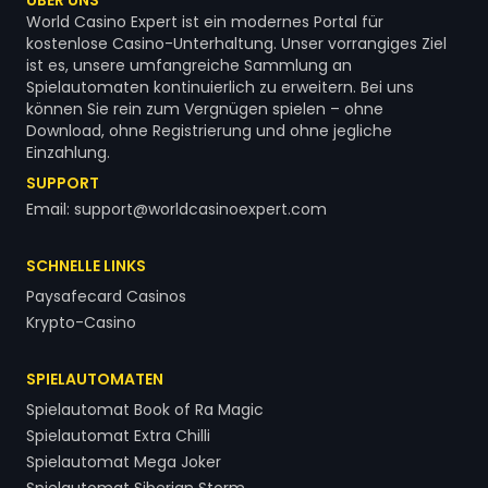
ÜBER UNS
World Casino Expert ist ein modernes Portal für
kostenlose Casino-Unterhaltung. Unser vorrangiges Ziel
ist es, unsere umfangreiche Sammlung an
Spielautomaten kontinuierlich zu erweitern. Bei uns
können Sie rein zum Vergnügen spielen – ohne
Download, ohne Registrierung und ohne jegliche
Einzahlung.
SUPPORT
Email:
support@worldcasinoexpert.com
SCHNELLE LINKS
Paysafecard Casinos
Krypto-Casino
SPIELAUTOMATEN
Spielautomat Book of Ra Magic
Spielautomat Extra Chilli
Spielautomat Mega Joker