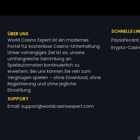
SCHNELLE LI
ÜBER UNS
World Casino Expert ist ein modernes
Paysafecard
Portal für kostenlose Casino-Unterhaltung.
Krypto-Casi
Unser vorrangiges Ziel ist es, unsere
umfangreiche Sammlung an
Spielautomaten kontinuierlich zu
erweitern. Bei uns können Sie rein zum
Vergnügen spielen – ohne Download, ohne
Registrierung und ohne jegliche
Einzahlung.
SUPPORT
Email:
support@worldcasinoexpert.com
G