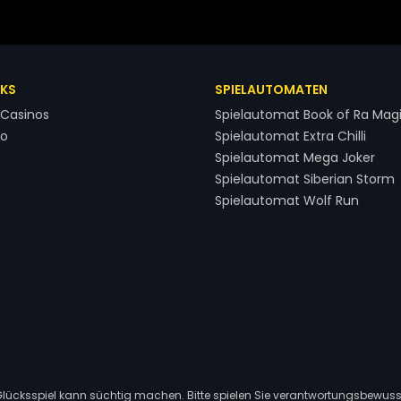
NKS
SPIELAUTOMATEN
 Casinos
Spielautomat Book of Ra Mag
no
Spielautomat Extra Chilli
Spielautomat Mega Joker
Spielautomat Siberian Storm
Spielautomat Wolf Run
lücksspiel kann süchtig machen. Bitte spielen Sie verantwortungsbewuss