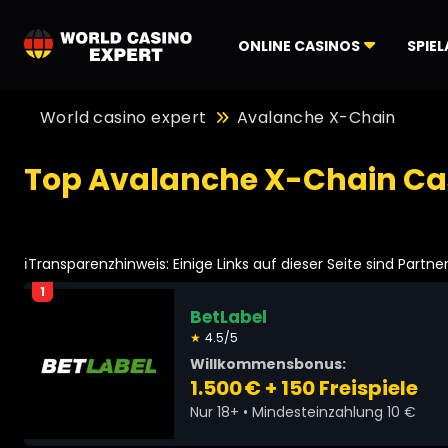
ONLINE CASINOS
SPIE
World casino expert
Avalanche X-Chain
Top Avalanche X-Chain Cas
ℹ️Transparenzhinweis: Einige Links auf dieser Seite sind Part
1
BetLabel
★
4.5/5
Willkommensbonus:
1.500 € + 150 Freispiele
Nur 18+ • Mindesteinzahlung 10 €