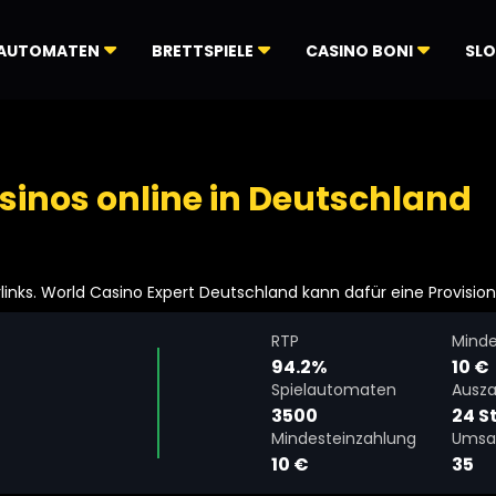
LAUTOMATEN
BRETTSPIELE
CASINO BONI
SLO
inos online in Deutschland
nerlinks. World Casino Expert Deutschland kann dafür eine Provisio
RTP
Minde
94.2%
10 €
Spielautomaten
Ausza
3500
24 S
Mindesteinzahlung
Umsa
10 €
35