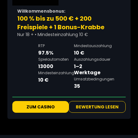
Willkommensbonus:
100 % bis zu 500 € + 200
Freispiele + 1 Bonus-Krabbe
Nur 18 + • Mindesteinzahlung 10 €
RTP
Mindestauszahlung
97.5%
10 €
Spielautomaten
Auszahlungsdauer
13000
1–2
Werktage
Mindesteinzahlung
10 €
Umsatzbedingungen
35
ZUM CASINO
BEWERTUNG LESEN