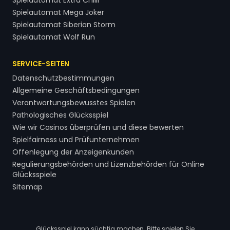
Spielautomat Extra Chilli
Spielautomat Mega Joker
Spielautomat Siberian Storm
Spielautomat Wolf Run
SERVICE-SEITEN
Datenschutzbestimmungen
Allgemeine Geschäftsbedingungen
Verantwortungsbewusstes Spielen
Pathologisches Glücksspiel
Wie wir Casinos überprüfen und diese bewerten
Spielfairness und Prüfunternehmen
Offenlegung der Anzeigenkunden
Regulierungsbehörden und Lizenzbehörden für Online
Glücksspiele
Sitemap
Glücksspiel kann süchtig machen. Bitte spielen Sie