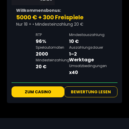
Willkommensbonus:
5000 € + 300 Freispiele
Nur 18 + • Mindesteinzahlung 20 €
RTP
Mindestauszahlung
96%
10 €
Spielautomaten
Auszahlungsdauer
2000
1–2
Werktage
Mindesteinzahlung
20 €
Umsatzbedingungen
x40
ZUM CASINO
BEWERTUNG LESEN