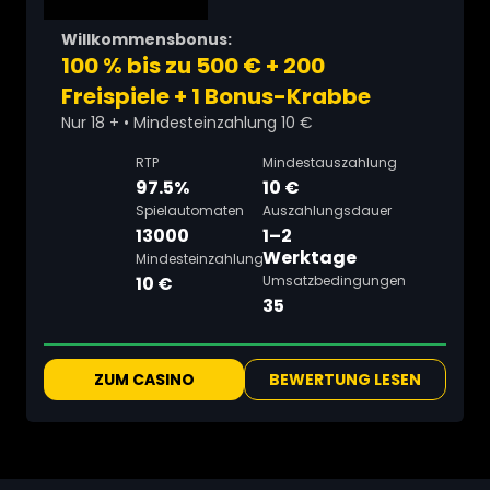
Willkommensbonus:
100 % bis zu 500 € + 200
Freispiele + 1 Bonus-Krabbe
Nur 18 + • Mindesteinzahlung 10 €
RTP
Mindestauszahlung
97.5%
10 €
Spielautomaten
Auszahlungsdauer
13000
1–2
Werktage
Mindesteinzahlung
10 €
Umsatzbedingungen
35
ZUM CASINO
BEWERTUNG LESEN