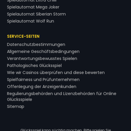
Spielautomat Extra Chilli
Spielautomat Mega Joker
Spielautomat Siberian Storm
Spielautomat Wolf Run
SERVICE-SEITEN
Datenschutzbestimmungen
Allgemeine Geschäftsbedingungen
Verantwortungsbewusstes Spielen
Pathologisches Glücksspiel
Wie wir Casinos überprüfen und diese bewerten
Spielfairness und Prüfunternehmen
Offenlegung der Anzeigenkunden
Regulierungsbehörden und Lizenzbehörden für Online
Glücksspiele
Sitemap
Glücksspiel kann süchtig machen. Bitte spielen Sie