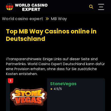
World casino expert
MB Way
Top MB Way Casinos online in
Deutschland
ℹ️Transparenzhinweis: Einige Links auf dieser Seite sind
Partnerlinks. World Casino Expert Deutschland kann dafür
eine Provision erhalten, ohne dass für Sie zusätzliche
Kosten entstehen.
1
StoneVegas
★
4.5/5