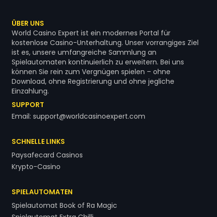
ÜBER UNS
World Casino Expert ist ein modernes Portal für
kostenlose Casino-Unterhaltung. Unser vorrangiges Ziel
ist es, unsere umfangreiche Sammlung an
Spielautomaten kontinuierlich zu erweitern. Bei uns
können Sie rein zum Vergnügen spielen – ohne
Download, ohne Registrierung und ohne jegliche
Einzahlung.
SUPPORT
Email:
support@worldcasinoexpert.com
SCHNELLE LINKS
Paysafecard Casinos
Krypto-Casino
SPIELAUTOMATEN
Spielautomat Book of Ra Magic