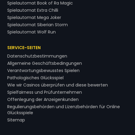
Spielautomat Book of Ra Magic
Spielautomat Extra Chilli
Spielautomat Mega Joker
Spielautomat Siberian Storm
Spielautomat Wolf Run
SERVICE-SEITEN
Datenschutzbestimmungen
Allgemeine Geschäftsbedingungen
Verantwortungsbewusstes Spielen
Pathologisches Glücksspiel
Wie wir Casinos überprüfen und diese bewerten
Spielfairness und Prüfunternehmen
Offenlegung der Anzeigenkunden
Regulierungsbehörden und Lizenzbehörden für Online
Glücksspiele
Sitemap