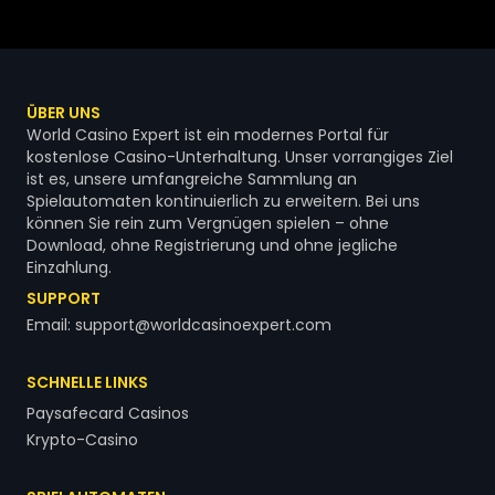
ÜBER UNS
World Casino Expert ist ein modernes Portal für
kostenlose Casino-Unterhaltung. Unser vorrangiges Ziel
ist es, unsere umfangreiche Sammlung an
Spielautomaten kontinuierlich zu erweitern. Bei uns
können Sie rein zum Vergnügen spielen – ohne
Download, ohne Registrierung und ohne jegliche
Einzahlung.
SUPPORT
Email:
support@worldcasinoexpert.com
SCHNELLE LINKS
Paysafecard Casinos
Krypto-Casino